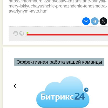
https://informburo.kz/novosti/v-kazahstane-prinyali-
mery-isklyuchayushchie-prohozhdenie-tehosmotra-
avariynymi-avto.html
Эффективная работа вашей команды