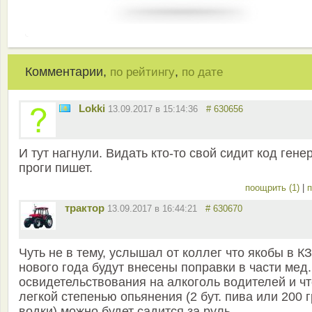
Комментарии,
,
по рейтингу
по дате
Lokki
13.09.2017 в 15:14:36
# 630656
И тут нагнули. Видать кто-то свой сидит код генер
проги пишет.
поощрить (1)
|
п
трактор
13.09.2017 в 16:44:21
# 630670
Чуть не в тему, услышал от коллег что якобы в КЗ
нового года будут внесены поправки в части мед.
освидетельствования на алкоголь водителей и чт
легкой степенью опьянения (2 бут. пива или 200 г
водки) можно будет садится за руль.