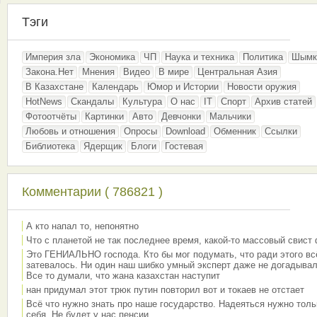
Тэги
Империя зла
Экономика
ЧП
Наука и техника
Политика
Шымк
Закона.Нет
Мнения
Видео
В мире
Центральная Азия
В Казахстане
Календарь
Юмор и Истории
Новости оружия
HotNews
Скандалы
Культура
О нас
IT
Спорт
Архив статей
Фотоотчёты
Картинки
Авто
Девчонки
Мальчики
Любовь и отношения
Опросы
Download
Обменник
Ссылки
Библиотека
Ядерщик
Блоги
Гостевая
Комментарии ( 786821 )
А кто напал то, непонятно
Что с планетой не так последнее время, какой-то массовый свист
Это ГЕНИАЛЬНО господа. Кто бы мог подумать, что ради этого вс
затевалось. Ни один наш шибко умный эксперт даже не догадывал
Все то думали, что жана казахстан наступит
нан придумал этот трюк путин повторил вот и токаев не отстает
Всё что нужно знать про наше государство. Надеяться нужно толь
себя. Не будет у нас пенсии.