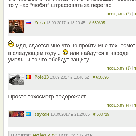
то у нас "любят" штрафовать за перегар
поощрить (2)
|
п
Yerla
13.09.2017 в 18:29:45
# 630695
мдя, сдается мне что не пройти мне тех. осмо
в следующем году ..
или найдутся в народе
умельцы те что обойдут защиту
поощрить (1)
|
п
Pole13
13.09.2017 в 18:40:52
# 630696
Просто техосмотр подорожает.
поощрить (4)
|
п
звукач
13.09.2017 в 21:29:05
# 630719
Цитата:
Pole13
от
13.09.2017 18:40:52