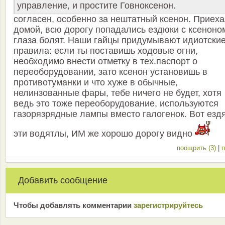
управление, и простите Говноксенон.
согласен, особенно за нештатный ксенон. Приех
домой, всю дорогу попадались ездюки с ксеноно
глаза болят. Наши гайцы придумывают идиотски
правила: если ты поставишь ходовые огни,
необходимо внести отметку в тех.паспорт о
переоборудовании, зато ксенон установишь в
противотуманки и что хуже в обычные,
нелинзованные фары, тебе ничего не будет, хотя
ведь это тоже переоборудование, используются
газорязрядные лампы вместо галогенок. Вот езд
эти водятлы, ИМ же хорошо дорогу видно
поощрить (3)
|
п
Добавить сообщение
Чтобы добавлять комментарии
зарeгиcтрирyйтeсь