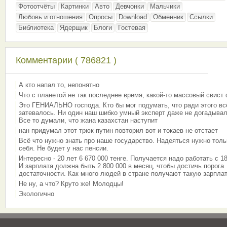
Фотоотчёты
Картинки
Авто
Девчонки
Мальчики
Любовь и отношения
Опросы
Download
Обменник
Ссылки
Библиотека
Ядерщик
Блоги
Гостевая
Комментарии ( 786821 )
А кто напал то, непонятно
Что с планетой не так последнее время, какой-то массовый свист
Это ГЕНИАЛЬНО господа. Кто бы мог подумать, что ради этого вс
затевалось. Ни один наш шибко умный эксперт даже не догадывал
Все то думали, что жана казахстан наступит
нан придумал этот трюк путин повторил вот и токаев не отстает
Всё что нужно знать про наше государство. Надеяться нужно толь
себя. Не будет у нас пенсии.
Интересно - 20 лет 6 670 000 тенге. Получается надо работать с 18
И зарплата должна быть 2 800 000 в месяц, чтобы достичь порога
достаточности. Как много людей в стране получают такую зарплат
Не ну, а что? Круто же! Молодцы!
Экологично