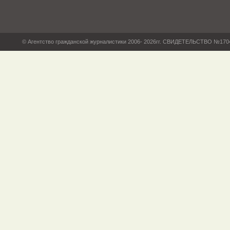
© Агентство гражданской журналистики 2006- 2026гг. СВИДЕТЕЛЬСТВО №17