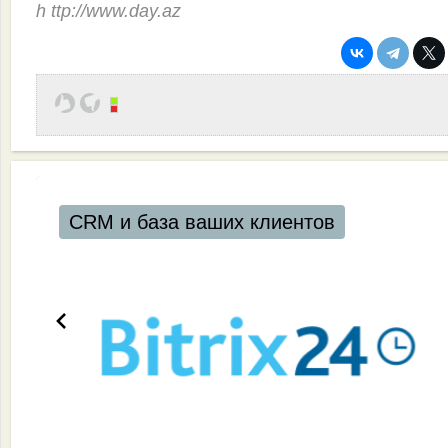
h ttp://www.day.az
CRM и база ваших клиентов