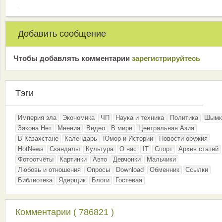
Добавить сообщение
Чтобы добавлять комментарии
зарeгиcтрирyйтeсь
Тэги
Империя зла
Экономика
ЧП
Наука и техника
Политика
Шымк
Закона.Нет
Мнения
Видео
В мире
Центральная Азия
В Казахстане
Календарь
Юмор и Истории
Новости оружия
HotNews
Скандалы
Культура
О нас
IT
Спорт
Архив статей
Фотоотчёты
Картинки
Авто
Девчонки
Мальчики
Любовь и отношения
Опросы
Download
Обменник
Ссылки
Библиотека
Ядерщик
Блоги
Гостевая
Комментарии ( 786821 )