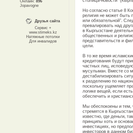
столица-новости" (Кырг
Онлайн:
896
Jopavogne
Но согласно статье 8 Ко
религия не может быть 
или обязательной". Сле
Друзья сайта
превалировать над друг
Сервис +
в Кыргызстане деятельн
www.stimeks.kz
общественных и религио
Натяжные потолки
представительств и фи
Для инвалидов
цели.
В то же время исламск
кредитования будут при
частных лиц, исповедую
мусульман. Вместе со м
дестабилизировать ситу
к разделению по национ
поскольку ущемляет пр
логике вещей, если ест
обеспечить и христианс
Мы обеспокоены и тем, 
стремятся в Кыргызстан
известно, где деньги, т
принципы хоть и основа
инвестициях, но предпо
инвесторов в данном би