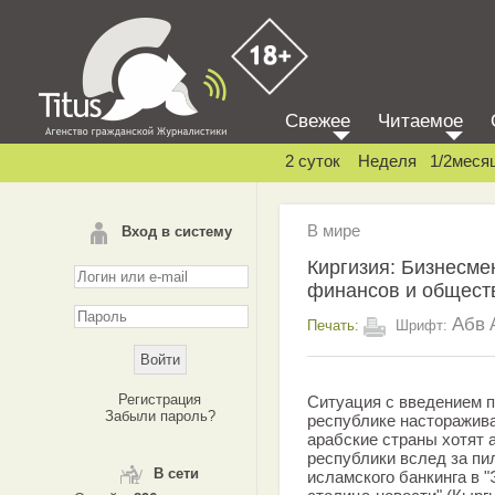
Свежее
Читаемое
2 суток
Неделя
1/2меся
В мире
Вход в систему
Киргизия: Бизнесм
финансов и общест
Абв
Печать:
Шрифт:
Регистрация
Ситуация с введением 
Забыли пароль?
республике насторажив
арабские страны хотят 
республики вслед за пи
В сети
исламского банкинга в "