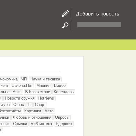
Добавить новость
Экономика
ЧП
Наука и техника
кент
Закона.Нет
Мнения
Видео
альная Азия
В Казахстане
Календарь
и
Новости оружия
HotNews
ьтура
О нас
IT
Спорт
Фотоотчёты
Картинки
Авто
ьчики
Любовь и отношения
Опросы
енник
Ссылки
Библиотека
Ядерщик
я