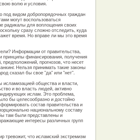
свою волю и условия.
то под видом добропорядочных граждан
тами могут воспользоваться
ие радикалы для воплощения своих
оскольку сразу сложно отследить, куда
кажет время. Но вправе ли мы это время
тели? Информации от правительства,
ти принципы финансирования, получения
, предположений, прогнозов, что несет
анкинг. Нельзя принимать такие законы
род сказал бы свое "да" или "нет".
ы исламизацией общества и власти,
ство и во власть людей, активно
андирующих ислам. Это проблема,
ыло бы целесообразно и достойно
 формировать состав правительства и
опорционально национальному составу
бы там были представлены и
выражающие интересы различных групп
р тревожит, что исламский экстремизм