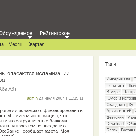
Обсуждаемое
Рейтинговое
ца
Месяц
Квартал
Тэги
ены опасаются исламизации
ва
Империя зла
Политика
Шым
Абв
Абв
В мире
Центр
admin
23 Июля 2007 в 11:15:11
Юмор и Истори
Скандалы
Кул
программ исламского финансирования в
Архив статей
ает. Мы имеем информацию, что
Девчонки
Мал
активно сотрудничать с банками
Download
Обм
лотным проектом по внедрению
Блоги
Гостева
ЭкоБанке", сообщает газета "Моя