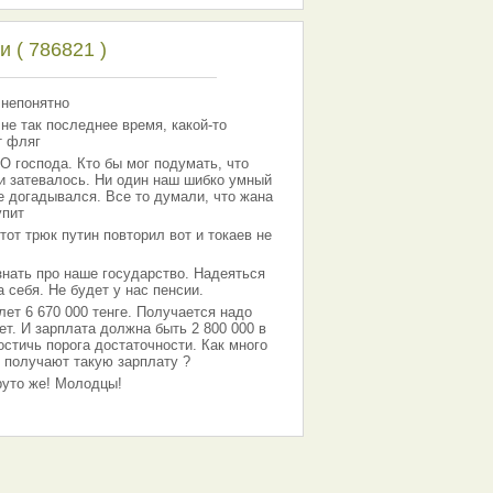
 ( 786821 )
 непонятно
 не так последнее время, какой-то
т фляг
господа. Кто бы мог подумать, что
 и затевалось. Ни один наш шибко умный
е догадывался. Все то думали, что жана
упит
тот трюк путин повторил вот и токаев не
знать про наше государство. Надеяться
 себя. Не будет у нас пенсии.
лет 6 670 000 тенге. Получается надо
ет. И зарплата должна быть 2 800 000 в
остичь порога достаточности. Как много
 получают такую зарплату ?
Круто же! Молодцы!