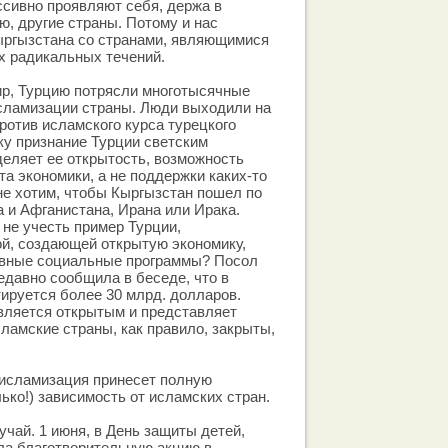
сивно проявляют себя, держа в
, другие страны. Потому и нас
ыргызстана со странами, являющимися
х радикальных течений.
мир, Турцию потрясли многотысячные
сламизации страны. Люди выходили на
ротив исламского курса турецкого
ку признание Турции светским
еляет ее открытость, возможность
та экономики, а не поддержки каких-то
не хотим, чтобы Кыргызстан пошел по
а и Афганистана, Ирана или Ирака.
 не учесть пример Турции,
й, создающей открытую экономику,
вные социальные программы? Посол
едавно сообщила в беседе, что в
ируется более 30 млрд. долларов.
вляется открытым и представляет
сламские страны, как правило, закрыты,
 исламизация принесет полную
ько!) зависимость от исламских стран.
чай. 1 июня, в День защиты детей,
ла благотворительную акцию в