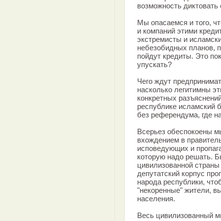
возможность диктовать 
Мы опасаемся и того, ч
и компаний этими креди
экстремисты и исламск
небезобидных планов, п
пойдут кредиты. Это по
упускать?
Чего ждут предпринима
насколько легитимны э
конкретных разъяснений
республике исламский б
без референдума, где на
Всерьез обеспокоены м
вхождением в правитель
исповедующих и пропаг
которую надо решать. Б
цивилизованной страны
депутатский корпус пр
народа республики, что
"некоренные" жители, 
населения.
Весь цивилизованный ми