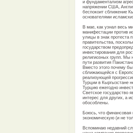
и фундаментализм агрес
напряжении США, Англию
беспокоит сближение К
основателями исламски
В мае, как узнал весь 
манифестации против и
улицы в знак протеста п
правительства, посколь
государством предопред
инвестирования для рос
религиозных групп. Мы 
пути развития Пакистан
Вместо этого почему бы
сближающейся с Европо
реализующей прогресси
Турции в Кыргызстане н
Турцию ежегодно инвест
Светское государство я
интерес для других, а и
обособлены.
Боюсь, что финансовая
экономическую (и не тол
Вспоминаю недавний слу
наша компания проводи