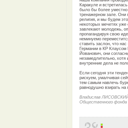
Каракуле и встретилась
было бы более уместно 
тренажерном зале. Они г
религия, и мы будем эт
некоторых мечетях уже
завлекают молодежь, оп
пропагандируя свою иде
неминуемо переместится
ставить заслон, что на
Германии в КР Клаусом
Йованович, они согласн
незамедлительно, хотя 
внутренние дела не пол
Если сегодня эти тенде
рискуем, умалчивая сей
тем самым навлечь бур
равнодушно взирать на
Владислав ЛИСОВСКИЙ,
Общественного фонда 