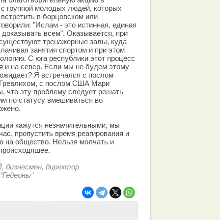
 с группой молодых людей, которых
встретить в борцовском или
оворили: "Ислам - это истинная, единая
о доказывать всем". Оказывается, при
 существуют тренажерные залы, куда
лачивая занятия спортом и при этом
ологию. С юга республики этот процесс
 и на север. Если мы не будем этому
с ожидает? Я встречался с послом
 Гревлихом, с послом США Мари
ы, что эту проблему следует решать
им по статусу вмешиваться во
ожено.
нции кажутся незначительными, мы
час, пропустить время реагирования и
ю на общество. Нельзя молчать и
 происходящее.
 бизнесмен, директор
“Гедеоны”