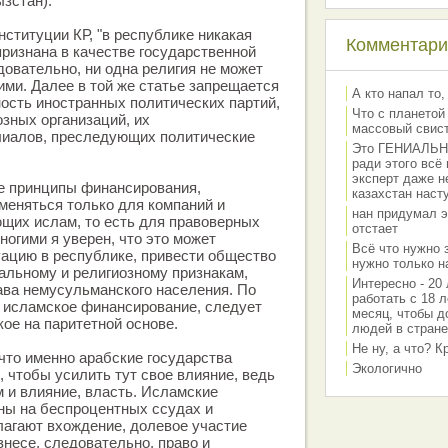
ызстан).
нституции КР, "в республике никакая
Комментарии
признана в качестве государственной
довательно, ни одна религия не может
ими. Далее в той же статье запрещается
А кто напал то,
ость иностранных политических партий,
Что с планетой
зных организаций, их
массовый свис
лиалов, преследующих политические
Это ГЕНИАЛЬНО 
ради этого всё
эксперт даже н
ие принципы финансирования,
казахстан наст
меняться только для компаний и
нан придумал э
щих ислам, то есть для правоверных
отстает
ногими я уверен, что это может
Всё что нужно 
ацию в республике, привести общество
нужно только на
альному и религиозному признакам,
Интересно - 20 
ава немусульманского населения. По
работать с 18 л
ь исламское финансирование, следует
месяц, чтобы д
кое на паритетной основе.
людей в стране
Не ну, а что? 
что именно арабские государства
Экологично
, чтобы усилить тут свое влияние, ведь
ам и влияние, власть. Исламские
ны на беспроцентных ссудах и
лагают вхождение, долевое участие
знесе, следовательно, право и