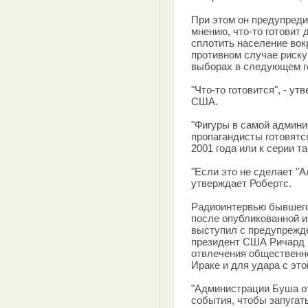
При этом он предупреди
мнению, что-то готовит 
сплотить население вок
противном случае риск
выборах в следующем г
"Что-то готовится", - 
США.
"Фигуры в самой админи
пропагандисты готовятс
2001 года или к серии т
"Если это не сделает "А
утверждает Робертс.
Радиоинтервью бывшего
после опубликованной им
выступил с предупрежде
президент США Ричард Ч
отвлечения общественно
Ираке и для удара с это
"Администрации Буша о
события, чтобы запугат