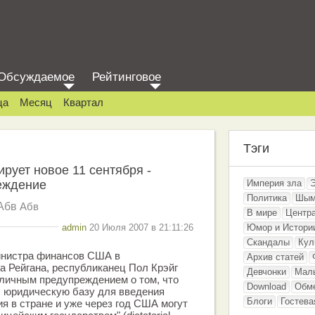
Обсуждаемое
Рейтинговое
ца
Месяц
Квартал
Тэги
рует новое 11 сентября -
еждение
Империя зла
Политика
Шым
Абв
Абв
В мире
Центр
admin
20 Июля 2007 в 21:11:26
Юмор и Истори
Скандалы
Кул
инистра финансов США в
Архив статей
 Рейгана, республиканец Пол Крэйг
Девчонки
Мал
личным предупреждением о том, что
Download
Обм
 юридическую базу для введения
Блоги
Гостева
я в стране и уже через год США могут