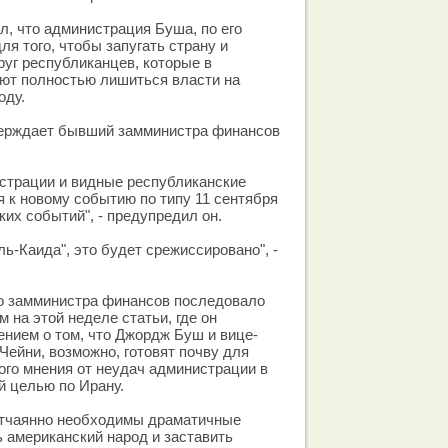
л, что администрация Буша, по его
для того, чтобы запугать страну и
руг республиканцев, которые в
уют полностью лишиться власти на
оду.
утверждает бывший замминистра финансов
страции и видные республиканские
я к новому событию по типу 11 сентября
аких событий", - предупредил он.
ль-Каида", это будет срежиссировано", -
 замминистра финансов последовало
 на этой неделе статьи, где он
нием о том, что Джордж Буш и вице-
ейни, возможно, готовят почву для
го мнения от неудач администрации в
й целью по Ирану.
тчаянно необходимы драматичные
ь американский народ и заставить