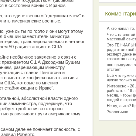
ицейским государством" (dictatorial
мся в состоянии войны с Ираном.
Комментарии
л, что единственным "сдерживателем" в
упить американские военные.
А кто напал то,
о, уже сыты по горло и они могут этому
Что с планетой
вил бывший заместитель министра
массовый свис
нтервью, транслировавшемся в четверг
Это ГЕНИАЛЬНО 
 чем 50 радиостанциях в США.
ради этого всё
эксперт даже н
айне необычное заявление в связи с
казахстан наст
ик президентом США Джорджем Бушем
нан придумал э
ением, разрешающим министру
отстает
льтации с главой Пентагона и
Всё что нужно 
стовывать и конфисковывать активы
нужно только на
ии США, которые по мнению
Интересно - 20 
т стабилизации в Ираке".
работать с 18 л
месяц, чтобы д
отальной, абсолютной власти одного
людей в стране
вший замминистра, подчеркнув, что
Не ну, а что? 
требует одобрения со стороны
Экологично
стью развязывает руки американскому
 самом деле не понимает опасность, с
- заявил Робертс.