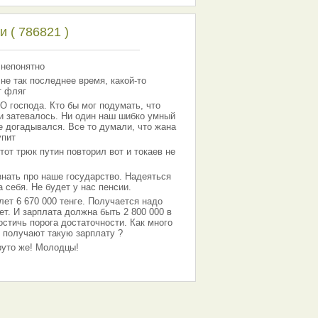
 ( 786821 )
 непонятно
 не так последнее время, какой-то
т фляг
господа. Кто бы мог подумать, что
 и затевалось. Ни один наш шибко умный
е догадывался. Все то думали, что жана
упит
тот трюк путин повторил вот и токаев не
знать про наше государство. Надеяться
 себя. Не будет у нас пенсии.
лет 6 670 000 тенге. Получается надо
ет. И зарплата должна быть 2 800 000 в
остичь порога достаточности. Как много
 получают такую зарплату ?
Круто же! Молодцы!