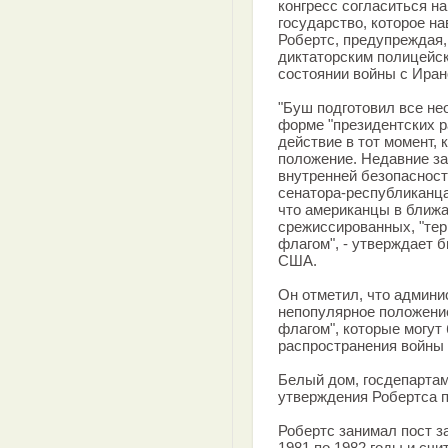
конгресс согласиться н
государство, которое н
Робертс, предупреждая,
диктаторским полицейс
состоянии войны с Иран
"Буш подготовил все н
форме "президентских р
действие в тот момент, 
положение. Недавние з
внутренней безопаснос
сенатора-республиканца
что американцы в ближ
срежиссированных, "тер
флагом", - утверждает 
США.
Он отметил, что админи
непопулярное положени
флагом", которые могут
распространения войны 
Белый дом, госдепарта
утверждения Робертса п
Робертс занимал пост 
1981 по 1982 годы и счи