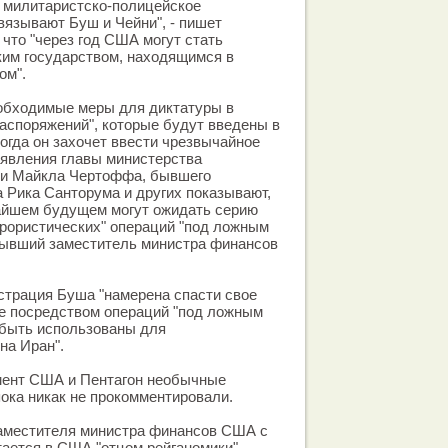
а милитаристско-полицейское
авязывают Буш и Чейни", - пишет
 что "через год США могут стать
ким государством, находящимся в
ом".
еобходимые меры для диктатуры в
аспоряжений", которые будут введены в
когда он захочет ввести чрезвычайное
аявления главы министерства
ти Майкла Чертоффа, бывшего
 Рика Санторума и других показывают,
айшем будущем могут ожидать серию
рористических" операций "под ложным
бывший заместитель министра финансов
страция Буша "намерена спасти свое
е посредством операций "под ложным
 быть использованы для
на Иран".
мент США и Пентагон необычные
ока никак не прокомментировали.
заместителя министра финансов США с
тается в США "отцом рейганомики" -