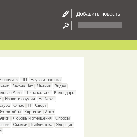
Добавить новость
Экономика
ЧП
Наука и техника
кент
Закона.Нет
Мнения
Видео
альная Азия
В Казахстане
Календарь
и
Новости оружия
HotNews
ьтура
О нас
IT
Спорт
Фотоотчёты
Картинки
Авто
ьчики
Любовь и отношения
Опросы
енник
Ссылки
Библиотека
Ядерщик
я