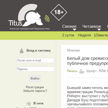
Свежее
Читаемое
2 суток
Неделя
1/2меся
Мнения
Вход в систему
Белый дом срежисси
публичное предупр
Абв
Печать:
Шрифт:
Регистрация
Бывший заместитель м
Забыли пароль?
администрации Рональда
Робертс выступил с пуб
Джордж Буш подготовил
В сети
чрезвычайного положени