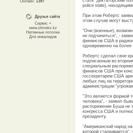
стать "диктаторским пол
Онлайн:
1397
police state), находящи
При этом Робертс заяви
Друзья сайта
этом случае могут выст
Сервис +
www.stimeks.kz
"Они (военные), возможн
Натяжные потолки
не подчиниться", - зая
Для инвалидов
финансов США в радиои
одновременно на более
Робертс сделал свое кр
подписанным во вторн
специальным распоряж
финансов США при консу
госсекретарем США аре
любых лиц на территор
администрации "угрожаю
"Это является формой т
человека", - заявил бы
распоряжение Буша не 
конгресса США и полно
президенту.
"Американский народ на
которой сталкивается", 