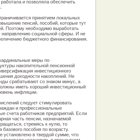
 работала и позволяла обеспечить
.
ограничивается принятием локальных
овышение пенсий, пособий, которые тут
й. Поэтому необходимо выработать
у направлению социальной сферы. И не
увеличению бюджетного финансирования.
 кардинальные меры по
уктуры накопительной пенсионной
иверсификация инвестиционного
шения доходности накоплений. Не
онды срабатывают со знаком минус, а
должны иметь хороший инвестиционный
овень инфляции.
числений следует стимулировать
раждан и профессиональные
ые счета работников предприятий. Если
арная часть пенсии, назначаемой
кращаться, стремясь к нулю, то
 базового пособия по возрасту.
е установлено в твердой сумме, что
 следовало установить в процентном