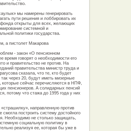
авительство.
саулык» мы намерены генерировать
агать пути решения и лоббировать их
о фонда открыты для всех, желающих
рмирование системной и
льной политики государства.
м, а пистолет Макарова
роблем - закон «О пенсионном
е время говорят о необходимости его
то и правительство не против. На
еданий правительства министр труда и
агусова сказала, что те, кто будет
 так через 20, будут иметь мизерные
%, которые сейчас перечисляются в НПФ,
щих пенсионеров. А солидарных пенсий
я, потому что стажа до 1995 года у них
а «страшилку», направленную против
не смогла построить систему достойного
я. Необходимо не столько защищать,
истемную социальную политику в
тельно реализуя ее, которая бы уже в