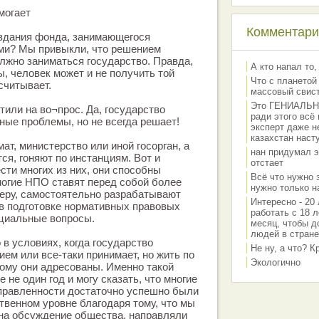
могает
Комментарии
оздания фонда, занимающегося
и? Мы привыкли, что решением
лжно заниматься государство. Правда,
А кто напал то,
ы, человек может и не получить той
Что с планетой
считывает.
массовый свис
Это ГЕНИАЛЬНО 
тили на во¬прос. Да, государство
ради этого всё
ые проблемы, но не всегда решает!
эксперт даже н
казахстан наст
ат, министерство или иной госорган, а
нан придумал э
ся, гоняют по инстанциям. Вот и
отстает
сти многих из них, они способны
Всё что нужно 
ногие НПО ставят перед собой более
нужно только на
еру, самостоятельно разрабатывают
Интересно - 20 
в подготовке нормативных правовых
работать с 18 л
оциальные вопросы.
месяц, чтобы д
людей в стране
 в условиях, когда государство
Не ну, а что? 
ем или все-таки принимает, но жить по
Экологично
кому они адресованы. Именно такой
 не один год и могу сказать, что многие
правленности достаточно успешно были
твенном уровне благодаря тому, что мы
 на обсуждение общества, направляли