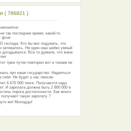
 ( 786821 )
 непонятно
 не так последнее время, какой-то
т фляг
господа. Кто бы мог подумать, что
 и затевалось. Ни один наш шибко умный
е догадывался. Все то думали, что жана
упит
тот трюк путин повторил вот и токаев не
знать про наше государство. Надеяться
 себя. Не будет у нас пенсии.
лет 6 670 000 тенге. Получается надо
ет. И зарплата должна быть 2 800 000 в
остичь порога достаточности. Как много
 получают такую зарплату ?
Круто же! Молодцы!