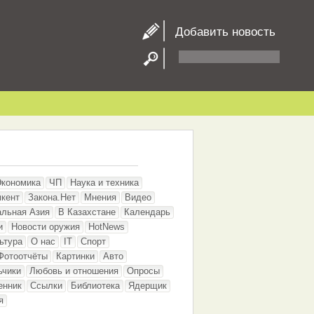
Добавить новость
Экономика
ЧП
Наука и техника
кент
Закона.Нет
Мнения
Видео
альная Азия
В Казахстане
Календарь
и
Новости оружия
HotNews
ьтура
О нас
IT
Спорт
Фотоотчёты
Картинки
Авто
ьчики
Любовь и отношения
Опросы
енник
Ссылки
Библиотека
Ядерщик
я