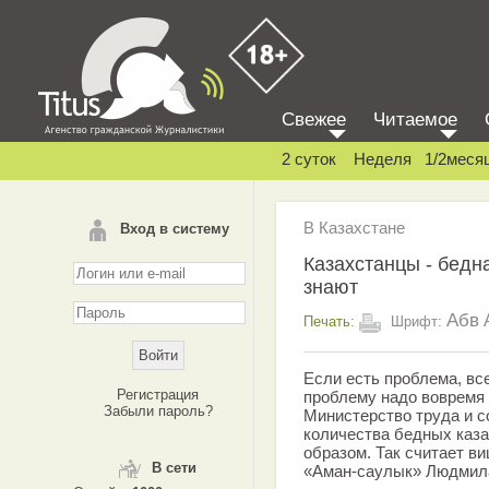
Свежее
Читаемое
2 суток
Неделя
1/2меся
В Казахстане
Вход в систему
Казахстанцы - бедна
знают
Абв
Печать:
Шрифт:
Если есть проблема, вс
Регистрация
проблему надо вовремя з
Забыли пароль?
Министерство труда и с
количества бедных каза
образом. Так считает в
В сети
«Аман-саулык» Людмил