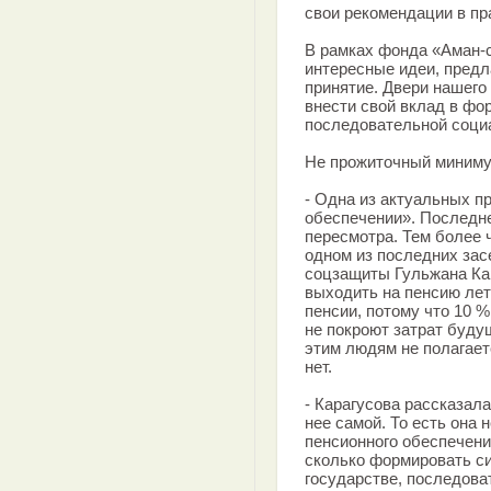
свои рекомендации в пр
В рамках фонда «Аман-
интересные идеи, предл
принятие. Двери нашег
внести свой вклад в фо
последовательной социа
Не прожиточный миниму
- Одна из актуальных п
обеспечении». Последне
пересмотра. Тем более ч
одном из последних зас
соцзащиты Гульжана Кар
выходить на пенсию лет
пенсии, потому что 10 
не покроют затрат буду
этим людям не полагаетс
нет.
- Карагусова рассказал
нее самой. То есть она 
пенсионного обеспечени
сколько формировать с
государстве, последова