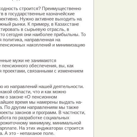
оходность строится? Преимущественно
тв в государственные казначейские
ективно. Нужно активнее выходить на
жный рынки. К примеру, в Казахстане
тировать в сырьевую отрасль, в
что сегодня они наиболее прибыльны. То
 политика, направленная на
 пенсионных накоплений и минимизацию
енные мужи не занимаются
 пенсионного обеспечения, вы, как
я проектами, связанными с изменением
но из направлений нашей деятельности.
 какой области, что и как можно
им о законе «О пенсионном
жайшее время мы намерены выдать на-
на. По другим направлениям мы также
оекты законов и программ. В частности,
абота по разработке социальных
 прожиточному минимуму, минимальной
арплате. На этих индикаторах строится
. А это - непаханое поле.