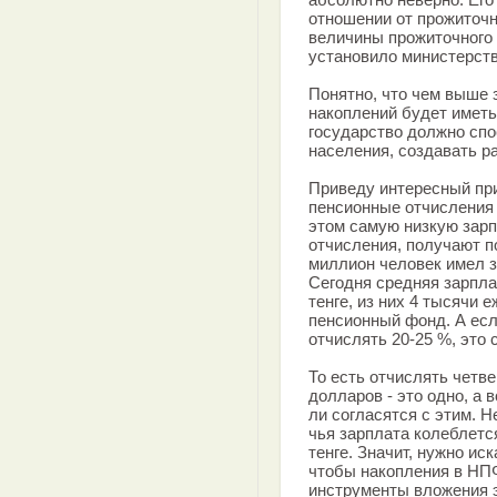
отношении от прожиточн
величины прожиточного 
установило министерств
Понятно, что чем выше 
накоплений будет имет
государство должно сп
населения, создавать р
Приведу интересный при
пенсионные отчисления 
этом самую низкую зарп
отчисления, получают по
миллион человек имел з
Сегодня средняя зарпла
тенге, из них 4 тысячи 
пенсионный фонд. А есл
отчислять 20-25 %, это 
То есть отчислять четве
долларов - это одно, а в
ли согласятся с этим. Не
чья зарплата колеблетс
тенге. Значит, нужно ис
чтобы накопления в НП
инструменты вложения э