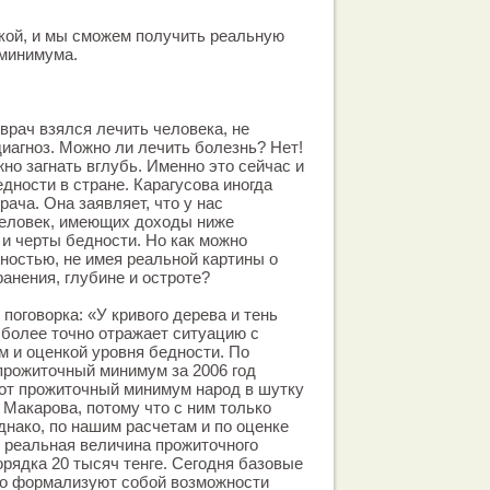
икой, и мы сможем получить реальную
 минимума.
 врач взялся лечить человека, не
иагноз. Можно ли лечить болезнь? Нет!
но загнать вглубь. Именно это сейчас и
дности в стране. Карагусова иногда
рача. Она заявляет, что у нас
человек, имеющих доходы ниже
и черты бедности. Но как можно
ностью, не имея реальной картины о
анения, глубине и остроте?
поговорка: «У кривого дерева и тень
я более точно отражает ситуацию с
 и оценкой уровня бедности. По
рожиточный минимум за 2006 год
этот прожиточный минимум народ в шутку
 Макарова, потому что с ним только
днако, по нашим расчетам и по оценке
 реальная величина прожиточного
рядка 20 тысяч тенге. Сегодня базовые
го формализуют собой возможности