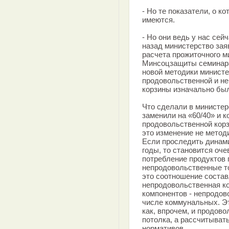
- Но те показатели, о к
имеются.
- Но они ведь у нас сей
назад министерство зая
расчета прожиточного м
Минсоцзащиты семинарах
новой методики минист
продовольственной и н
корзины изначально был
Что сделали в министер
заменили на «60/40» и к
продовольственной корз
это изменение не метод
Если проследить динам
годы, то становится оче
потребление продуктов 
непродовольственные т
это соотношение состав
непродовольственная ко
компонентов - непродово
числе коммунальных. Э
как, впрочем, и продово
потолка, а рассчитыват
нормативов.