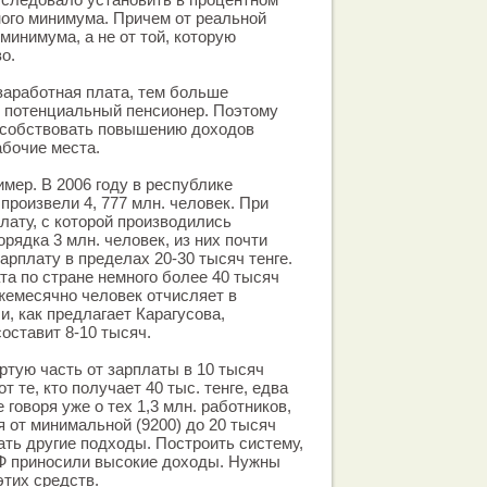
ого минимума. Причем от реальной
минимума, а не от той, которую
о.
заработная плата, тем больше
ь потенциальный пенсионер. Поэтому
особствовать повышению доходов
абочие места.
мер. В 2006 году в республике
произвели 4, 777 млн. человек. При
лату, с которой производились
рядка 3 млн. человек, из них почти
арплату в пределах 20-30 тысяч тенге.
та по стране немного более 40 тысяч
ежемесячно человек отчисляет в
и, как предлагает Карагусова,
составит 8-10 тысяч.
ртую часть от зарплаты в 10 тысяч
от те, кто получает 40 тыс. тенге, едва
 говоря уже о тех 1,3 млн. работников,
я от минимальной (9200) до 20 тысяч
кать другие подходы. Построить систему,
Ф приносили высокие доходы. Нужны
тих средств.