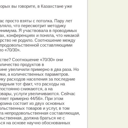
оторых вы говорите, в Казахстане уже
час просто взяты с потолка. Пару лет
вляло, что пересмотрит методику
инимума. Я участвовала в проводимых
, конференциях и поняла, что никакой
ерство не родило. Соотношение между
епродовольственной составляющими
о «70/30».
стве? Соотношение «70/30» они
оличество продуктов в
ине увеличили примерно в два раза. Но
ики, а количественных параметров.
ику расходов населения за последние
видным тот факт, что расходы на
постоянно снижаются, а на
овары, услуги увеличиваются. Сейчас
ляет примерно 44/56». При этом
рзина состоит из двух основных
льственных товаров и услуг, в том
та непродовольственная составляющая,
льственная, должна браться не с
ься на основе научно обоснованных