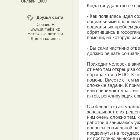
Онлайн:
1000
Когда государство не по
- Как появилась идея с
Друзья сайта
социальными проблемам
Сервис +
социальных проблем до
www.stimeks.kz
обратившись в госорган
Натяжные потолки
помощи, на которую рас
Для инвалидов
- Вы сами частично отве
должно решать социальн
Приходит человек в аким
от него там открещивают
обращается в НПО. К че
помочь. Вместе с тем м
сложные задачи. К прим
или принимают участие 
актов, регулирующих с
Особенно это актуально
запаздывает с их решени
ним очень сложно тем, 
работой я занимаюсь уже
вопросы социальной на
продвинуты на государс
их постоянно выносили