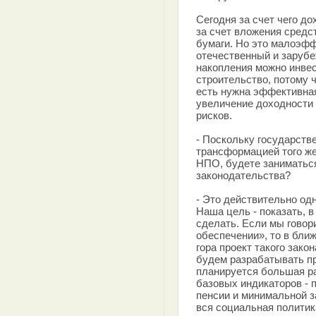
Сегодня за счет чего д
за счет вложения средс
бумаги. Но это малоэфф
отечественный и зарубе
накопления можно инвес
строительство, потому 
есть нужна эффективная
увеличение доходности
рисков.
- Поскольку государств
трансформацией того же
НПО, будете заниматьс
законодательства?
- Это действительно од
Наша цель - показать, в
сделать. Если мы говор
обеспечении», то в бли
гора проект такого зако
будем разрабатывать пр
планируется большая р
базовых индикаторов -
пенсии и минимальной з
вся социальная политика