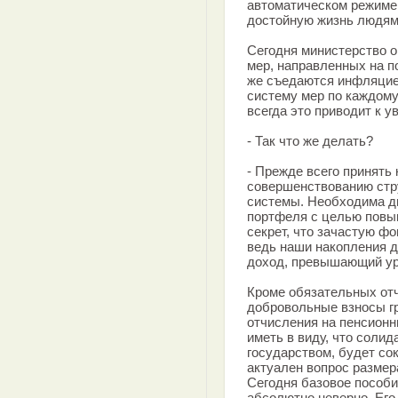
автоматическом режиме
достойную жизнь людям
Сегодня министерство 
мер, направленных на п
же съедаются инфляцие
систему мер по каждом
всегда это приводит к 
- Так что же делать?
- Прежде всего принять
совершенствованию стр
системы. Необходима д
портфеля с целью повы
секрет, что зачастую ф
ведь наши накопления 
доход, превышающий ур
Кроме обязательных от
добровольные взносы г
отчисления на пенсионн
иметь в виду, что солид
государством, будет со
актуален вопрос размера
Сегодня базовое пособи
абсолютно неверно. Его