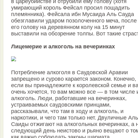
в цареубийстве и отрубили ему голову (хотя
умирающий король Фейсал просил пощадить
племянника). Фейсала ибн Мусаида Аль Сауда
обезглавили ударом позолоченного меча, после
его голову на деревянном колу на 15 минут
выставили на обозрение толпы. Вот такие страс
Лицемерие и алкоголь на вечеринках
Потребление алкоголя в Саудовской Аравии
запрещено и сурово карается законом. Конечно,
если вы принадлежите к королевской семье и в
очень хочется, то вам можно все — в том числе 
алкоголь. Люди, работавшие на вечеринках,
устраиваемых саудовскими принцами,
рассказывали, что там в ходу и алкоголь, и
наркотики, и чего там только нет. Двуличные Аль
Саиды отжигают на алкогольных вечеринках, а 
следующий день неистово и рьяно вещают о то
как важно соблюдать законы шариата.