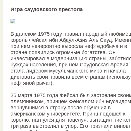
Игра саудовского престола
В далеком 1975 году правил народный любиме
король Фейсал ибн Абдул-Азиз Аль Сауд. Имен
при нем невероятно выросла нефтедобыча и в
стране появились огромные богатства. Он
инвестировал в модернизацию страны, заботилс
нуждах населения, при нем Саудовская Аравия
стала лидером мусульманского мира и начала
диктовать свои правила всем странам (использу
нефтяной рычаг).
25 марта 1975 года Фейсал был застрелен свои
племянником, принцем Фейсалом ибн Мусаидом
вернувшимся в страну после обучения в
американском университете. Принц подошел к
королю, нагнулся для поцелуя, вытащил пистол
три раза выстрелил в упор. Его признали винов