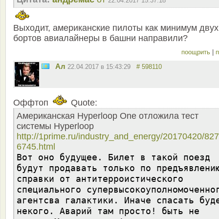
22.04.2017 15:37:18
Выходит, американские пилоты как минимум двух
бортов авиалайнеры в башни направили?
поощрить
|
п
Ал
22.04.2017 в 15:43:29
# 598110
Оффтоп
Quote:
Американская Hyperloop One отложила тест
системы Hyperloop
http://1prime.ru/industry_and_energy/20170420/82
6745.html
Вот оно будущее. Билет в такой поезд
будут продавать только по предъявлени
справки от антитерроистического
специального супервысокоуполномоченно
агентсва галактики. Иначе спасать буд
некого. Аварий там просто! быть не