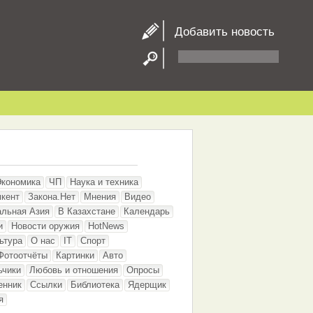
Добавить новость
Экономика
ЧП
Наука и техника
кент
Закона.Нет
Мнения
Видео
альная Азия
В Казахстане
Календарь
и
Новости оружия
HotNews
ьтура
О нас
IT
Спорт
Фотоотчёты
Картинки
Авто
ьчики
Любовь и отношения
Опросы
енник
Ссылки
Библиотека
Ядерщик
я