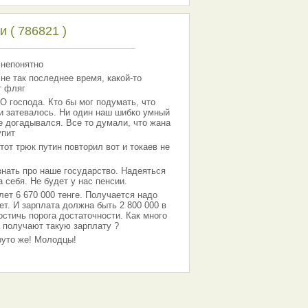
 ( 786821 )
 непонятно
 не так последнее время, какой-то
т фляг
господа. Кто бы мог подумать, что
 и затевалось. Ни один наш шибко умный
е догадывался. Все то думали, что жана
упит
тот трюк путин повторил вот и токаев не
знать про наше государство. Надеяться
 себя. Не будет у нас пенсии.
лет 6 670 000 тенге. Получается надо
ет. И зарплата должна быть 2 800 000 в
остичь порога достаточности. Как много
 получают такую зарплату ?
Круто же! Молодцы!