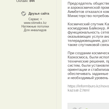
Онлайн:
844
Председатель обществе
и аэрокосмической про
Аимбетов отказался ко
Друзья сайта
Министерство потребов
Сервис +
www.stimeks.kz
Космический спутник Ka
Натяжные потолки
космодрома Байконур. 
Для инвалидов
функциональность сетей
оказывающих услуги ана
телерадиовещания, дост
также спутниковой связи
При создании космическ
Казкосмоса, были испо
технические решения, 
систем, были установл
ориентации и стабилиза
обеспечивать заданные 
и необходимый уровень
https://informburo.kz/nov
kazsat-2.html