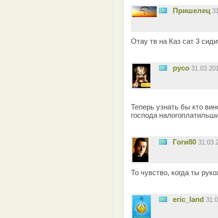
Пришелец
3
Отау тв на Каз сат 3 сиди
русо
31.03.20
Теперь узнать бы кто вин
господа налогоплатильш
Гоги80
31.03.
То чувство, когда ты руко
eric_land
31.