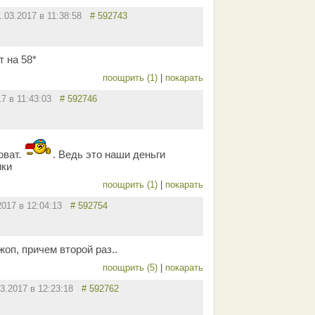
1.03.2017 в 11:38:58
# 592743
т на 58*
поощрить (1)
|
покарать
17 в 11:43:03
# 592746
оват.
. Ведь это наши деньги
ики
поощрить (1)
|
покарать
2017 в 12:04:13
# 592754
жоп, причем второй раз..
поощрить (5)
|
покарать
03.2017 в 12:23:18
# 592762