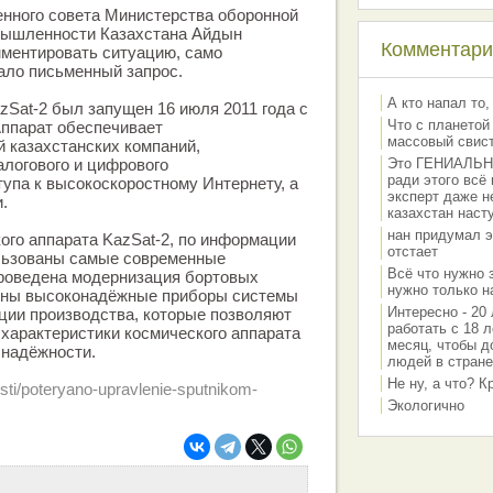
нного совета Министерства оборонной
мышленности Казахстана Айдын
Комментарии
мментировать ситуацию, само
ало письменный запрос.
А кто напал то,
zSat-2 был запущен 16 июля 2011 года с
Что с планетой
Аппарат обеспечивает
массовый свис
 казахстанских компаний,
логового и цифрового
Это ГЕНИАЛЬНО 
ради этого всё
упа к высокоскоростному Интернету, а
эксперт даже н
.
казахстан наст
нан придумал э
ого аппарата KazSat-2, по информации
отстает
льзованы самые современные
Всё что нужно 
проведена модернизация бортовых
нужно только на
ены высоконадёжные приборы системы
Интересно - 20 
ции производства, которые позволяют
работать с 18 л
характеристики космического аппарата
месяц, чтобы д
 надёжности.
людей в стране
Не ну, а что? 
osti/poteryano-upravlenie-sputnikom-
Экологично