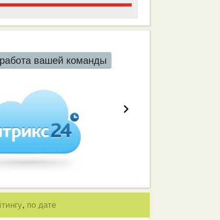
работа вашей команды
,
йтингу
по дате