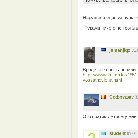
Нарушили один из пункто
"Руками ничего не трогать
jumanjiqz
31.
Вроде все восстановили:
https://www.zakon.kz/4851
vosstanovlena.html
Софруджу
3
Это поэтому утром у мен
student
01.04