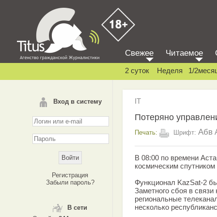
Свежее
Читаемое
2 суток
Неделя
1/2меся
IT
Вход в систему
Потеряно управлени
Абв
Печать:
Шрифт:
В 08:00 по времени Аст
космическим спутником 
Регистрация
Функционал KazSat-2 бы
Забыли пароль?
Заметного сбоя в связи
региональные телекана
несколько республиканс
В сети