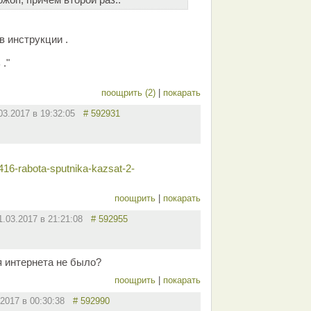
в инструкции .
 ."
поощрить (2)
|
покарать
03.2017 в 19:32:05
# 592931
416-rabota-sputnika-kazsat-2-
поощрить
|
покарать
1.03.2017 в 21:21:08
# 592955
я интернета не было?
поощрить
|
покарать
.2017 в 00:30:38
# 592990