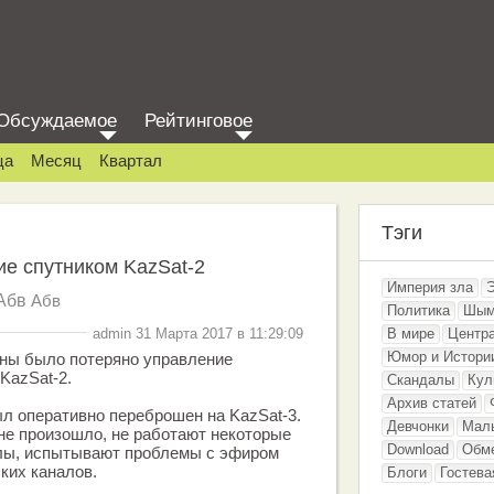
Обсуждаемое
Рейтинговое
ца
Месяц
Квартал
Тэги
е спутником KazSat-2
Империя зла
Абв
Абв
Политика
Шым
admin 31 Марта 2017 в 11:29:09
В мире
Центр
Юмор и Истори
аны было потеряно управление
KazSat-2.
Скандалы
Кул
Архив статей
л оперативно переброшен на KazSat-3.
Девчонки
Мал
 не произошло, не работают некоторые
Download
Обм
лы, испытывают проблемы с эфиром
ких каналов.
Блоги
Гостева