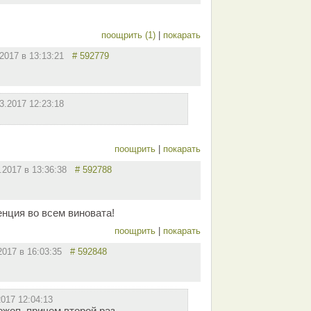
поощрить (1)
|
покарать
.2017 в 13:13:21
# 592779
3.2017 12:23:18
поощрить
|
покарать
3.2017 в 13:36:38
# 592788
нция во всем виновата!
поощрить
|
покарать
.2017 в 16:03:35
# 592848
2017 12:04:13
ожоп, причем второй раз..