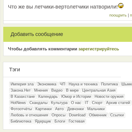
Что же вы летчики-вертолетчики натворили!
поощрить
|
п
Добавить сообщение
Чтобы добавлять комментарии
зарeгиcтрирyйтeсь
Тэги
Империя зла
Экономика
ЧП
Наука и техника
Политика
Шымк
Закона.Нет
Мнения
Видео
В мире
Центральная Азия
В Казахстане
Календарь
Юмор и Истории
Новости оружия
HotNews
Скандалы
Культура
О нас
IT
Спорт
Архив статей
Фотоотчёты
Картинки
Авто
Девчонки
Мальчики
Любовь и отношения
Опросы
Download
Обменник
Ссылки
Библиотека
Ядерщик
Блоги
Гостевая