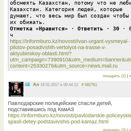
обсмеять Казахстан, потому что не люб
Казахстан. Категория людей, которые
думают, что весь мир был создан чтобы
их обижать.
Отметка «Нравится» · Ответить · 30
· 
ч
https://informburo.kz/novosti/ivan-urgant-vysmeyal-
pilotov-posadivshih-vertolyot-na-trasse-v-
aktyubinskoy-oblasti.html?
utm_campaign=7390910&utm_medium=banner&ut
content=25330279&utm_source=news.mail.ru
поощрить (2)
|
п
Ал
18.02.2017 в 00:44:12
# 582761
Павлодарские полицейские спасли детей,
подставившись под КамАЗ
https://informburo.kz/novosti/pavlodarskie-policeyski
spasli-detey-podstavivshis-pod-kamaz.html
поощрить (3)
|
п