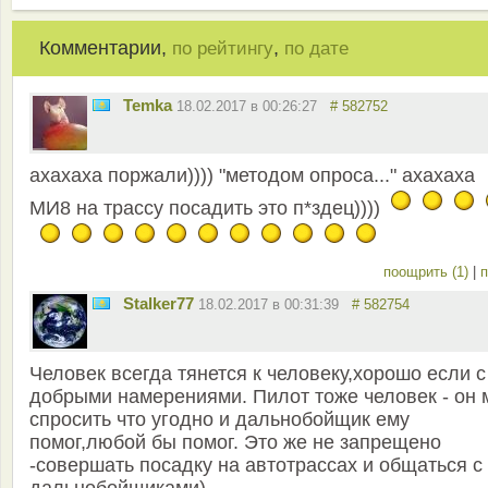
Комментарии,
,
по рейтингу
по дате
Temka
18.02.2017 в 00:26:27
# 582752
ахахаха поржали)))) "методом опроса..." ахахаха
МИ8 на трассу посадить это п*здец))))
поощрить (1)
|
п
Stalker77
18.02.2017 в 00:31:39
# 582754
Человек всегда тянется к человеку,хорошо если с
добрыми намерениями. Пилот тоже человек - он 
спросить что угодно и дальнобойщик ему
помог,любой бы помог. Это же не запрещено
-совершать посадку на автотрассах и общаться с