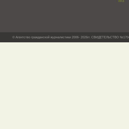
© Агентство гражданской журналистики 2006- 2026гг. СВИДЕТЕЛЬСТВО №17