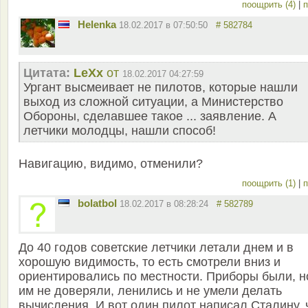
поощрить (4)
|
п
Helenka
18.02.2017 в 07:50:50
# 582784
Цитата:
LeXx
от
18.02.2017 04:27:59
Ургант высмеивает не пилотов, которые нашли
выход из сложной ситуации, а Министерство
Обороны, сделавшее такое ... заявление. А
летчики молодцы, нашли способ!
Навигацию, видимо, отменили?
поощрить (1)
|
п
bolatbol
18.02.2017 в 08:28:24
# 582789
До 40 годов советские летчики летали днем и в
хорошую видимость, то есть смотрели вниз и
ориентировались по местности. Приборы были, н
им не доверяли, ленились и не умели делать
вычисления. И вот один пилот написал Сталину, 