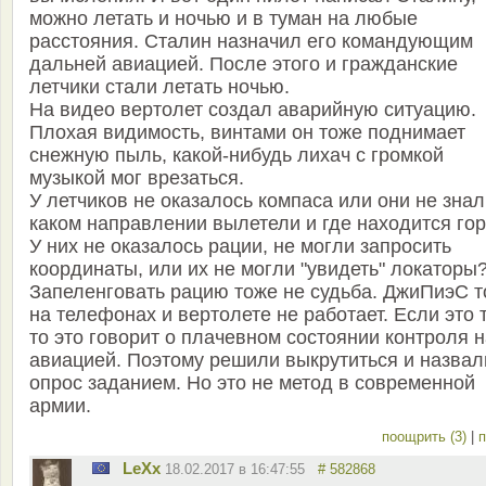
можно летать и ночью и в туман на любые
расстояния. Сталин назначил его командующим
дальней авиацией. После этого и гражданские
летчики стали летать ночью.
На видео вертолет создал аварийную ситуацию.
Плохая видимость, винтами он тоже поднимает
снежную пыль, какой-нибудь лихач с громкой
музыкой мог врезаться.
У летчиков не оказалось компаса или они не знал
каком направлении вылетели и где находится гор
У них не оказалось рации, не могли запросить
координаты, или их не могли "увидеть" локаторы
Запеленговать рацию тоже не судьба. ДжиПиэС 
на телефонах и вертолете не работает. Если это т
то это говорит о плачевном состоянии контроля 
авиацией. Поэтому решили выкрутиться и назвал
опрос заданием. Но это не метод в современной
армии.
поощрить (3)
|
п
LeXx
18.02.2017 в 16:47:55
# 582868