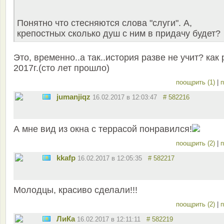
Понятно что стесняются слова "слуги". А,
крепостных сколько душ с ним в придачу будет?
Это, временно..а так..история разве не учит? как 
2017г.(сто лет прошло)
поощрить (1)
|
п
jumanjiqz
16.02.2017 в 12:03:47
# 582216
А мне вид из окна с террасой понравился!
поощрить (2)
|
п
kkafp
16.02.2017 в 12:05:35
# 582217
Молодцы, красиво сделали!!!
поощрить (2)
|
п
ЛиКа
16.02.2017 в 12:11:11
# 582219