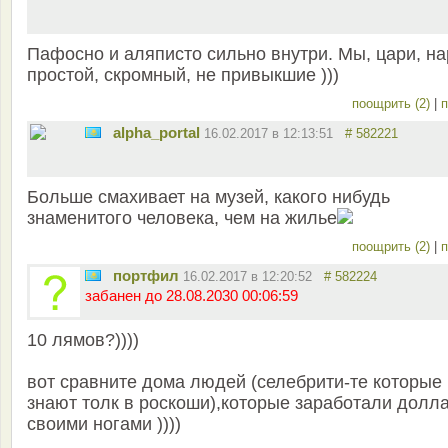
Пафосно и аляписто сильно внутри. Мы, цари, н
простой, скромный, не привыкшие )))
поощрить (2)
|
п
alpha_portal
16.02.2017 в 12:13:51
# 582221
Больше смахивает на музей, какого нибудь
знаменитого человека, чем на жилье
поощрить (2)
|
п
портфил
16.02.2017 в 12:20:52
# 582224
забанен до 28.08.2030 00:06:59
10 лямов?))))
вот сравните дома людей (селебрити-те которые
знают толк в роскоши),которые заработали долл
своими ногами ))))