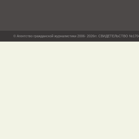
© Агентство гражданской журналистики 2006- 2026гг. СВИДЕТЕЛЬСТВО №17