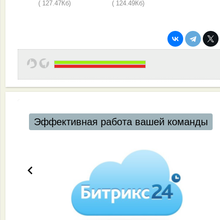
( 127.47Кб)
( 124.49Кб)
ктивная работа вашей команды