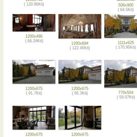
( 120.86Кб)
506x900
( 64.5Кб)
1200x496
( 66.24Кб)
1111x625
1200x694
( 170.95Кб)
( 122.45Кб)
1200x675
1200x675
770x504
( 91.7Кб)
( 95.3Кб)
( 59.07Кб)
1200x675
1200x675