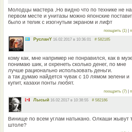
Молодцы мастера ,Но видно что по технике не на
первом месте и унитазы можно японские постави
было и телик с изогнутым экраном и лифт
поощрить (1)
|
п
РусланY
16.02.2017 в 10:36:01
# 582185
кому как, мне например не понравился, как в муз
понимаю шик, и охренеть сколько денег, по мне
лучше рационально использовать деньги.
а так думаю найдется чувак с 10 лямом зелени и
купит, казахи понты любят.
поощрить (7)
|
п
Лысый
16.02.2017 в 10:38:55
# 582186
Винище по всем углам натыкано. Олкаши жывут 
штоле?