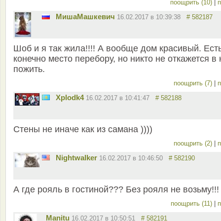
поощрить (10)
|
п
MишаМашкевич
16.02.2017 в 10:39:38
# 582187
Шоб и я так жила!!!! А вообще дом красивый. Ест
конечно место перебору, но никто не откажется в
пожить.
поощрить (7)
|
п
Xplodk4
16.02.2017 в 10:41:47
# 582188
Стены не иначе как из самана ))))
поощрить (2)
|
п
Nightwalker
16.02.2017 в 10:46:50
# 582190
А где рояль в гостиной??? Без рояля не возьму!!!
поощрить (11)
|
п
Manitu
16.02.2017 в 10:50:51
# 582191