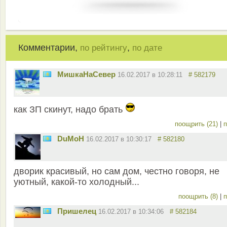
Комментарии,
,
по рейтингу
по дате
МишкаНаСевер
16.02.2017 в 10:28:11
# 582179
как ЗП скинут, надо брать
поощрить (21)
|
п
DuMoH
16.02.2017 в 10:30:17
# 582180
дворик красивый, но сам дом, честно говоря, не
уютный, какой-то холодный...
поощрить (8)
|
п
Пришелец
16.02.2017 в 10:34:06
# 582184