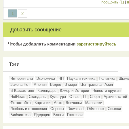
поощрить (1)
|
п
1
2
Добавить сообщение
Чтобы добавлять комментарии
зарeгиcтрирyйтeсь
Тэги
Империя зла
Экономика
ЧП
Наука и техника
Политика
Шымк
Закона.Нет
Мнения
Видео
В мире
Центральная Азия
В Казахстане
Календарь
Юмор и Истории
Новости оружия
HotNews
Скандалы
Культура
О нас
IT
Спорт
Архив статей
Фотоотчёты
Картинки
Авто
Девчонки
Мальчики
Любовь и отношения
Опросы
Download
Обменник
Ссылки
Библиотека
Ядерщик
Блоги
Гостевая