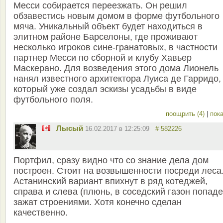
Месси собирается переезжать. Он решил
обзавестись новым домом в форме футбольного
мяча. Уникальный объект будет находиться в
элитном районе Барселоны, где проживают
несколько игроков сине-гранатовых, в частности
партнер Месси по сборной и клубу Хавьер
Маскерано. Для возведения этого дома Лионель
нанял известного архитектора Луиса де Гарридо,
который уже создал эскизы усадьбы в виде
футбольного поля.
поощрить (4)
|
пока
Лысый
16.02.2017 в 12:25:09
# 582226
Портфил, сразу видно что со знание дела дом
построен. Стоит на возвышенности посреди леса
Астанинский вариант впихнут в ряд котеджей,
справа и слева (плюнь, в соседский газон попад
зажат строениями. Хотя конечно сделан
качественно.