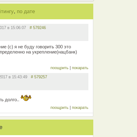
,
йтингу
по дате
2017 в 15:06:07
# 579246
ие (с) я не буду говорить 300 это
определенно на укрепление(нацбанк)
поощрить
|
покарать
.2017 в 15:43:49
# 579257
ть долго..
поощрить
|
покарать
е