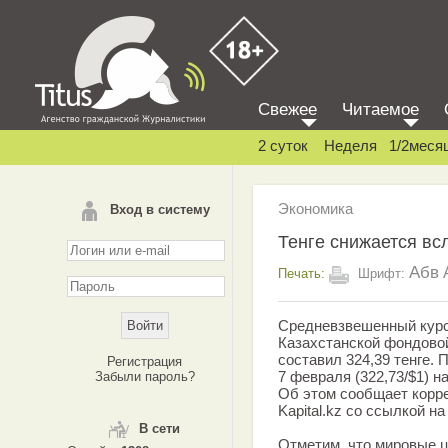
Свежее
Читаемое
2 суток
Неделя
1/2меся
Экономика
Вход в систему
Тенге снижается вс
Абв
Печать:
Шрифт:
Средневзвешенный курс
Казахстанской фондовой
составил 324,39 тенге. 
Регистрация
7 февраля (322,73/$1) н
Забыли пароль?
Об этом сообщает корр
Kapital.kz со ссылкой н
В сети
Отметим, что мировые 