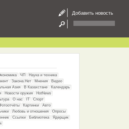
Добавить новость
Экономика
ЧП
Наука и техника
кент
Закона.Нет
Мнения
Видео
альная Азия
В Казахстане
Календарь
и
Новости оружия
HotNews
ьтура
О нас
IT
Спорт
Фотоотчёты
Картинки
Авто
ьчики
Любовь и отношения
Опросы
енник
Ссылки
Библиотека
Ядерщик
я