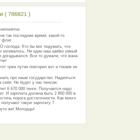
 ( 786821 )
 непонятно
 не так последнее время, какой-то
т фляг
господа. Кто бы мог подумать, что
 и затевалось. Ни один наш шибко умный
е догадывался. Все то думали, что жана
упит
тот трюк путин повторил вот и токаев не
знать про наше государство. Надеяться
 себя. Не будет у нас пенсии.
лет 6 670 000 тенге. Получается надо
ет. И зарплата должна быть 2 800 000 в
остичь порога достаточности. Как много
 получают такую зарплату ?
Круто же! Молодцы!