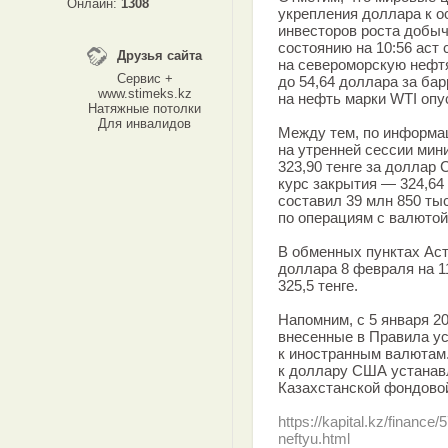
Онлайн:
1308
укрепления доллара к 
инвесторов роста добыч
состоянию на 10:56 аст
Друзья сайта
на североморскую нефт
Сервис +
до 54,64 доллара за ба
www.stimeks.kz
на нефть марки WTI опу
Натяжные потолки
Для инвалидов
Между тем, по информа
на утренней сессии мин
323,90 тенге за доллар
курс закрытия — 324,64
составил 39 млн 850 ты
по операциям с валютой
В обменных пунктах Ас
доллара 8 февраля на 1
325,5 тенге.
Напомним, с 5 января 20
внесенные в Правила ус
к иностранным валютам.
к доллару США устанавл
Казахстанской фондово
https://kapital.kz/finance
neftyu.html