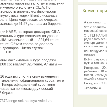
основным мировым валютам и опасений
и «черного золота» в США. По
Комментарии
 стоимость апрельских фьючерсов
яную смесь марки Brent снижалась
ррель. Цена мартовских фьючерсов
А кто напал то,
скалась до 51,57 доллара за баррель.
Что с планетой
массовый свис
ции KASE, на торгах долларом США
имальный курс сложился на уровне
Это ГЕНИАЛЬНО 
ради этого всё
 США, максимальный — 324,64 тенге,
эксперт даже н
 тенге. Объем торгов по доллару
казахстан наст
с. долларов. Число сделок
нан придумал э
 — 118.
отстает
Всё что нужно 
таны максимальный курс продажи
нужно только на
1:00 составляет 326 тенге, Алматы —
Интересно - 20 
работать с 18 л
месяц, чтобы д
16 года вступили в силу изменения,
людей в стране
тановления официального курса тенге
Не ну, а что? 
 Теперь официальный курс тенге
Экологично
ивается по итогам двух сессий
й биржи.
/57372/tenge-snizhaetsya-vsled-za-