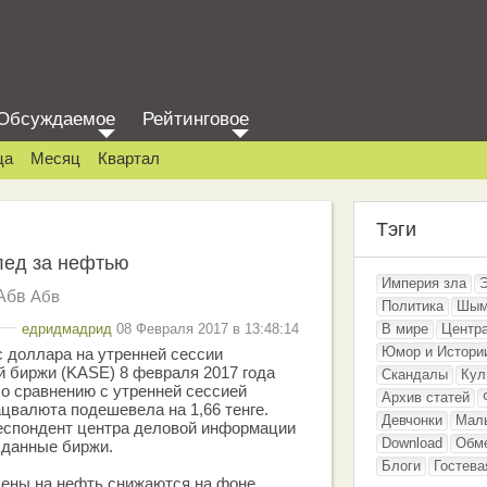
Обсуждаемое
Рейтинговое
ца
Месяц
Квартал
Тэги
лед за нефтью
Империя зла
Абв
Абв
Политика
Шым
едридмадрид
08 Февраля 2017 в 13:48:14
В мире
Центр
Юмор и Истори
 доллара на утренней сессии
 биржи (KASE) 8 февраля 2017 года
Скандалы
Кул
По сравнению с утренней сессией
Архив статей
ацвалюта подешевела на 1,66 тенге.
Девчонки
Мал
еспондент центра деловой информации
Download
Обм
а данные биржи.
Блоги
Гостева
цены на нефть снижаются на фоне