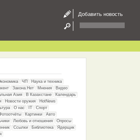
Добавить новость
Экономика
ЧП
Наука и техника
кент
Закона.Нет
Мнения
Видео
альная Азия
В Казахстане
Календарь
и
Новости оружия
HotNews
ьтура
О нас
IT
Спорт
Фотоотчёты
Картинки
Авто
ьчики
Любовь и отношения
Опросы
енник
Ссылки
Библиотека
Ядерщик
я