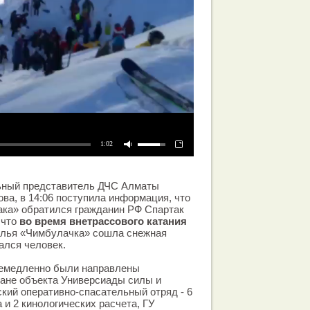
1:02
ьный представитель ДЧС Алматы
а, в 14:06 поступила информация, что
ка» обратился гражданин РФ Спартак
 что
во время внетрассового катания
елья «Чимбулачка» сошла снежная
ался человек.
немедленно были направлены
ране объекта Универсиады силы и
ский оперативно-спасательный отряд - 6
 и 2 кинологических расчета, ГУ