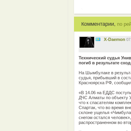
Комментарии,
по ре
X-Daemon
07
Технический судья Уни
погиб в результате сх
На Шымбулаке в результа
судья, прибывший в сост
Красноярска РФ, сообщил
«В 14.06 на ЕДДС поступ
ДЧС Алматы по объекту 
что к спасателям компле
Спартак, что во время вн
склоне ущелья «Чимбула
снегом остался человек»,
распространенном во вто