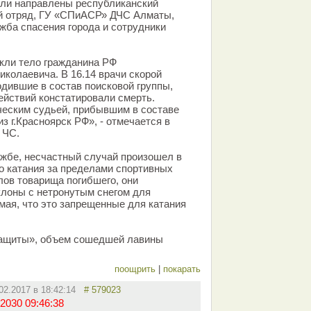
ыли направлены республиканский
й отряд, ГУ «СПиАСР» ДЧС Алматы,
жба спасения города и сотрудники
екли тело гражданина РФ
колаевича. В 16.14 врачи скорой
дившие в состав поисковой группы,
йствий констатировали смерть.
ческим судьей, прибывшим в составе
з г.Красноярск РФ», - отмечается в
 ЧС.
ужбе, несчастный случай произошел в
го катания за пределами спортивных
лов товарища погибшего, они
лоны с нетронутым снегом для
мая, что это запрещенные для катания
ащиты», объем сошедшей лавины
поощрить
|
покарать
.02.2017 в 18:42:14
# 579023
2030 09:46:38