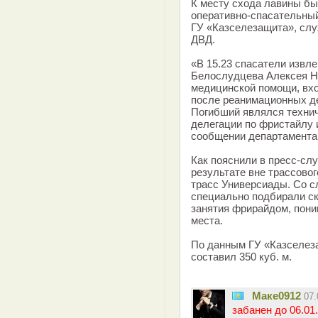
К месту схода лавины б
оперативно-спасательны
ГУ «Казселезащита», слу
ДВД.
«В 15.23 спасатели извл
Белослудцева Алексея Ни
медицинской помощи, вхо
после реанимационных де
Погибший являлся техни
делегации по фристайлу и
сообщении департамента
Как пояснили в пресс-сл
результате вне трассово
трасс Универсиады. Со с
специально подбирали ск
занятия фрирайдом, пони
места.
По данным ГУ «Казселез
составил 350 куб. м.
Маке0912
07
забанен до 06.01.