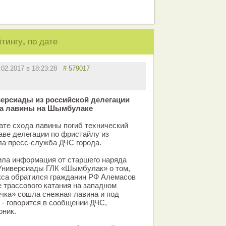
,
йтингу
по дате
.02.2017 в 18:23:28
# 579017
версиады из российской делегации
ода лавины на Шымбулаке
те схода лавины погиб технический
аве делегации по фристайлу из
а пресс-служба ДЧС города.
ила информация от старшего наряда
Универсиады ГЛК «Шымбулак» о том,
кса обратился гражданин РФ Алемасов
е трассового катания на западном
чка» сошла снежная лавина и под
 - говорится в сообщении ДЧС,
рник.