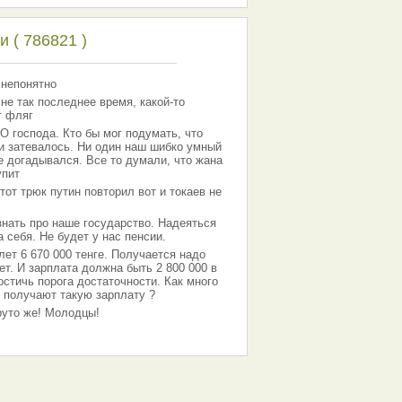
 ( 786821 )
 непонятно
 не так последнее время, какой-то
т фляг
господа. Кто бы мог подумать, что
 и затевалось. Ни один наш шибко умный
е догадывался. Все то думали, что жана
упит
тот трюк путин повторил вот и токаев не
знать про наше государство. Надеяться
 себя. Не будет у нас пенсии.
лет 6 670 000 тенге. Получается надо
ет. И зарплата должна быть 2 800 000 в
остичь порога достаточности. Как много
 получают такую зарплату ?
Круто же! Молодцы!