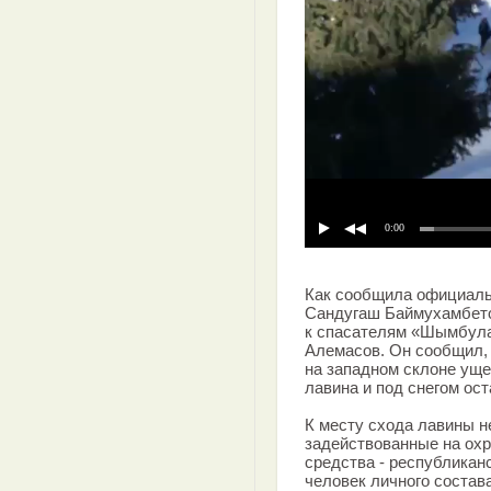
0:00
Как сообщила официал
Сандугаш Баймухамбетов
к спасателям «Шымбула
Алемасов. Он сообщил,
на западном склоне ущ
лавина и под снегом ост
К месту схода лавины 
задействованные на ох
средства - республикан
человек личного состава