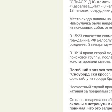
"СПиАСР" ДЧС Алматы - 
«Казселезащита» - 8 че
13 человек, сотрудники 
Место схода лавины на
Чимбулачка было найден
из поисковых собак отм
В 15:23 спасатели совм
гражданина РФ Белослу
рождения. 3 января муж
В 16:14 врачи скорой м
поисковой группы, посл
констатировали смерть.
Погибший являлся тех
"Сноуборд ски кросс"
фристайлу из города Кр
Несчастный случай прои
катания за пределами с
Со слов товарища поги
склоны с нетронутым 
понимая, что это запр