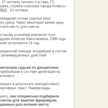
17 человек личного состава, ГУ
ловек, служба спасения города Алматы -
ДВД - 10 человек.
 западном склоне ущелья реки
о сразу. Через некоторое время одна
етила место для поиска.
естными усилиями извлекли тело
дцева Алексея Николаевича, 1986 года
чине исполнился 31 год.
едицинской помощи, входившие в состав
е реанимационных действий
ническим судьей по дисциплине
, прибывшим в составе делегации по
асноярск.
зошел в результате внетрассового
портивных трасс Универсиады.
бшего,
они специально подбирали
снегом для занятия фрирайдом,
ещенные для катания места.