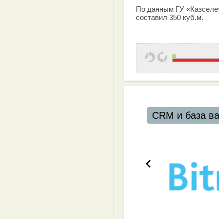
По данным ГУ «Казселе
составил 350 куб.м.
CRM и база в