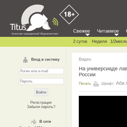
Свежее
Читаемое
2 суток
Неделя
1/2меся
Видео
Вход в систему
На универсиаде лав
России
Абв
Печать:
Шрифт:
Регистрация
Забыли пароль?
В сети