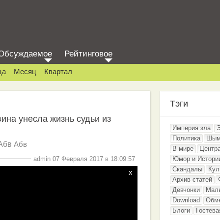
Обсуждаемое
Рейтинговое
ца
Месяц
Квартал
Тэги
ина унесла жизнь судьи из
Империя зла
Политика
Шым
Абв
Абв
В мире
Центр
admin 07 Февраля 2017 в 18:09:57
Юмор и Истори
Скандалы
Кул
x
Архив статей
Девчонки
Мал
Download
Обм
Блоги
Гостева