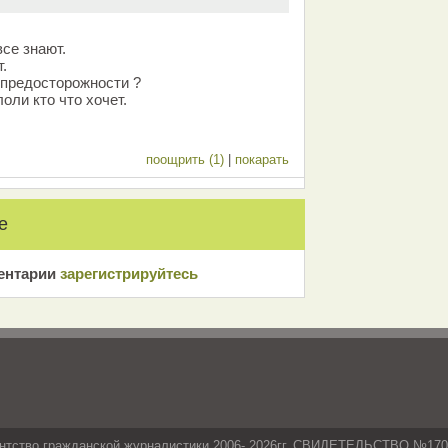
все знают.
.
 предосторожности ?
оли кто что хочет.
поощрить (1)
|
покарать
е
ентарии
зарeгиcтрирyйтeсь
нтство гражданской журналистики 2006- 2026гг. СВИДЕТЕЛЬСТВО №17