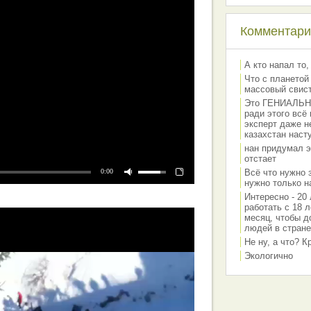
Комментарии
А кто напал то,
Что с планетой
массовый свис
Это ГЕНИАЛЬНО 
ради этого всё
эксперт даже н
казахстан наст
нан придумал э
отстает
0:00
Всё что нужно 
нужно только на
Интересно - 20 
работать с 18 л
месяц, чтобы д
людей в стране
Не ну, а что? 
Экологично