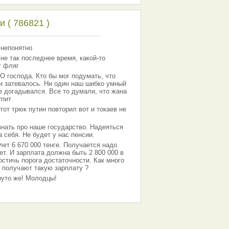
 ( 786821 )
 непонятно
 не так последнее время, какой-то
т фляг
господа. Кто бы мог подумать, что
 и затевалось. Ни один наш шибко умный
е догадывался. Все то думали, что жана
упит
тот трюк путин повторил вот и токаев не
знать про наше государство. Надеяться
 себя. Не будет у нас пенсии.
лет 6 670 000 тенге. Получается надо
ет. И зарплата должна быть 2 800 000 в
остичь порога достаточности. Как много
 получают такую зарплату ?
Круто же! Молодцы!