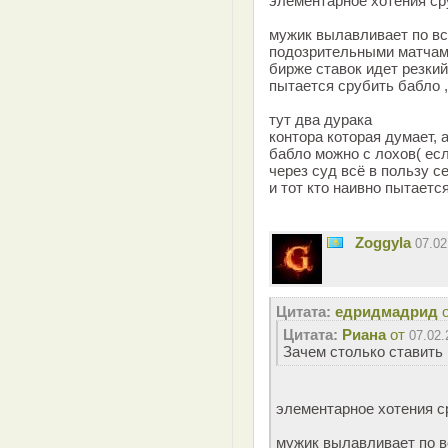
элементарное хотения сру
мужик вылавливает по все
подозрительными матчами
бирже ставок идет резкий
пытается срубить бабло ,
тут два дурака
контора которая думает, 
бабло можно с лохов( есл
через суд всё в пользу се
и тот кто наивно пытаетс
Zoggyla
07.0
Цитата:
едридмадрид
Цитата:
Риана
от
07.02.
Зачем столько ставить !
элементарное хотения ср
мужик вылавливает по вс