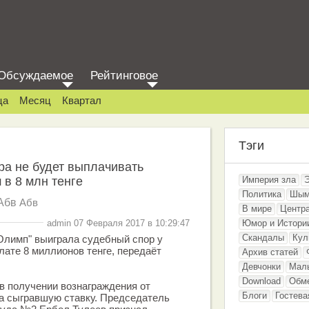
Обсуждаемое
Рейтинговое
ца
Месяц
Квартал
Тэги
ра не будет выплачивать
в 8 млн тенге
Империя зла
Политика
Шым
Абв
Абв
В мире
Центр
admin 07 Февраля 2017 в 10:29:47
Юмор и Истори
Скандалы
Кул
Олимп" выиграла судебный спор у
ате 8 миллионов тенге, передаёт
Архив статей
Девчонки
Мал
Download
Обм
в получении вознаграждения от
Блоги
Гостева
а сыгравшую ставку. Председатель