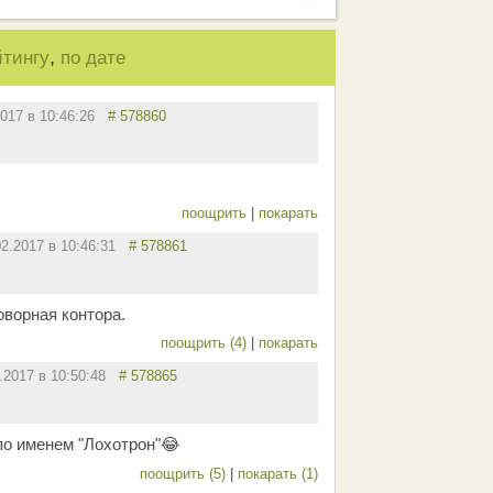
,
йтингу
по дате
2017 в 10:46:26
# 578860
поощрить
|
покарать
02.2017 в 10:46:31
# 578861
ворная контора.
поощрить (4)
|
покарать
2.2017 в 10:50:48
# 578865
по именем "Лохотрон"😂
поощрить (5)
|
покарать (1)