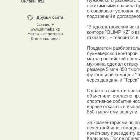
Ауэзовского районного 
Онлайн:
852
легитимными правила б
оговаривают условия н
подозрений в договорно
Друзья сайта
Сервис +
"В удовлетворении иска
www.stimeks.kz
конторе "OLIMP KZ" о в
Натяжные потолки
отказать", – говорится 
Для инвалидов
Предметом разбиратель
букмекерской конторой 
матча российской премье
мужчина сделал ставку 
размере 5 млн 850 тыся
футбольной команды "Те
через два дня, и "Терек"
Однако в выплате призо
объяснили: согласно пр
спортивное событие нос
вправе отказать в выпл
850 тысяч ему вернули.
За комментариями по по
нечестной игре команды
почётному президенту ф
Кадырову. После общест