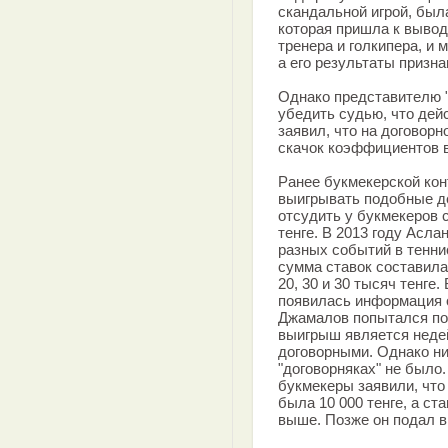
скандальной игрой, был
которая пришла к выводу
тренера и голкипера, и
а его результаты приз
Однако представителю 
убедить судью, что дей
заявил, что на договор
скачок коэффициентов в
Ранее букмекерской кон
выигрывать подобные д
отсудить у букмекеров 
тенге. В 2013 году Асл
разных событий в тенни
сумма ставок составила 
20, 30 и 30 тысяч тенге
появилась информация о
Джамалов попытался пол
выигрыш является неде
договорными. Однако н
"договорняках" не было.
букмекеры заявили, что
была 10 000 тенге, а ст
выше. Позже он подал в 