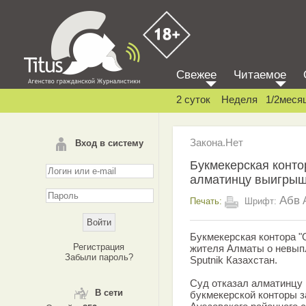
Свежее
Читаемое
2 суток
Неделя
1/2меся
Закона.Нет
Вход в систему
Букмекерская конто
алматинцу выигрыш 
Абв
Печать:
Шрифт:
Букмекерская контора "
Регистрация
жителя Алматы о невыпл
Забыли пароль?
Sputnik Казахстан.
Суд отказал алматинцу 
В сети
букмекерской конторы з