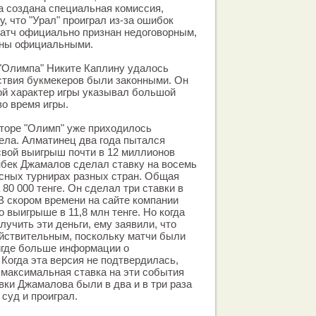
а создана специальная комиссия,
, что "Урал" проиграл из-за ошибок
 матч официально признан недоговорным,
наны официальными.
"Олимпа" Никите Каплину удалось
ствия букмекеров были законными. Он
ной характер игры указывал большой
о время игры.
торе "Олимп" уже приходилось
ела. Алматинец два года пытался
свой выигрыш почти в 12 миллионов
анбек Джамалов сделал ставку на восемь
сных турнирах разных стран. Общая
80 000 тенге. Он сделал три ставки в
. В скором времени на сайте компании
 выигрыше в 11,8 млн тенге. Но когда
учить эти деньги, ему заявили, что
йствительным, поскольку матчи были
игде больше информации о
 Когда эта версия не подтвердилась,
 максимальная ставка на эти события
авки Джамалова были в два и в три раза
суд и проиграл.