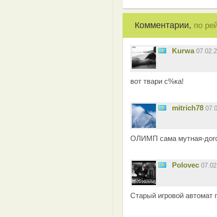
Комментарии,
по ре
Kurwa
07.02.
вот твари с%ка!
mitrich78
07.
ОЛИМП сама мутная-дого
Polovec
07.0
Старый игровой автомат 