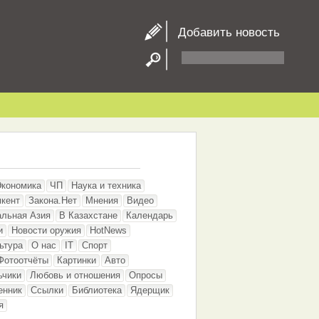
Добавить новость
Экономика
ЧП
Наука и техника
кент
Закона.Нет
Мнения
Видео
альная Азия
В Казахстане
Календарь
и
Новости оружия
HotNews
ьтура
О нас
IT
Спорт
Фотоотчёты
Картинки
Авто
ьчики
Любовь и отношения
Опросы
енник
Ссылки
Библиотека
Ядерщик
я