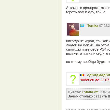
А тем кто проиграл тоже 
гореть вам в аду, точно.
Temka
07.02.
никогда не играл, так как
людей на бабки...на этом
спорт...купите себе PS4 
возьмите пивка и сидите с
по моему вообще будет чес
едридмадр
забанен до 22.07.
Цитата:
Риана
от
07.02.2
Зачем столько ставить !!