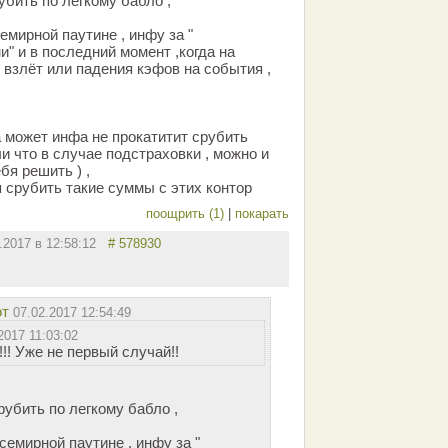
бить по легкому бабло ,
мирной паутине , инфу за "
" и в последний момент ,когда на
 взлёт или падения кэфов на события ,
а может инфа не прокатитит срубить
и что в случае подстраховки , можно и
бя решить ) ,
я срубить такие суммы с этих контор
поощрить (1)
|
покарать
2.2017 в 12:58:12
# 578930
от
07.02.2017 12:54:49
2017 11:03:02
!! Уже не первый случай!!
убить по легкому бабло ,
емирной паутине , инфу за "