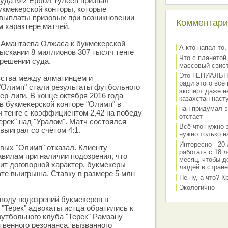
суда №2 Ербол Тулеев признал
укмекерской конторы, которые
евыплаты призовых при возникновении
Комментарии
м характере матчей.
 Амантаева Олжаса к букмекерской
А кто напал то,
зыскании 8 миллионов 307 тысяч тенге
Что с планетой
в решении суда.
массовый свис
Это ГЕНИАЛЬНО 
ства между алматинцем и
ради этого всё
"Олимп" стали результаты футбольного
эксперт даже н
р-лиги. В конце октября 2016 года
казахстан наст
в букмекерской конторе "Олимп" в
нан придумал э
ч тенге с коэффициентом 2,42 на победу
отстает
рек" над "Уралом". Матч состоялся
Всё что нужно 
 выиграл со счётом 4:1.
нужно только на
Интересно - 20 
вых "Олимп" отказал. Клиенту
работать с 18 л
авилам при наличии подозрения, что
месяц, чтобы д
ит договорной характер, букмекеры
людей в стране
ате выигрыша. Ставку в размере 5 млн
Не ну, а что? 
Экологично
воду подозрений букмекеров в
 "Терек" адвокаты истца обратились к
утбольного клуба "Терек" Рамзану
венного резонанса, вызванного