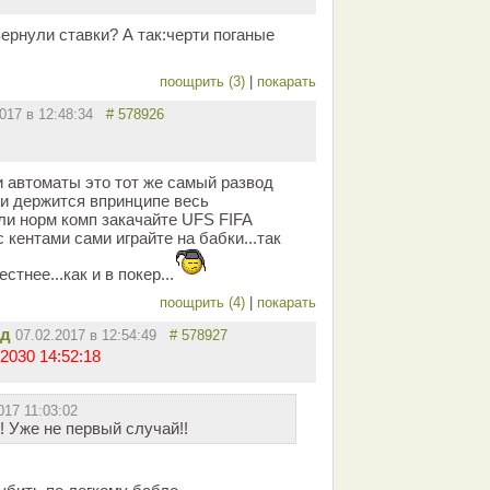
вернули ставки? А так:черти поганые
поощрить (3)
|
покарать
2017 в 12:48:34
# 578926
 и автоматы это тот же самый развод
 и держится впринципе весь
или норм комп закачайте UFS FIFA
 кентами сами играйте на бабки...так
тнее...как и в покер...
поощрить (4)
|
покарать
ид
07.02.2017 в 12:54:49
# 578927
2030 14:52:18
017 11:03:02
! Уже не первый случай!!