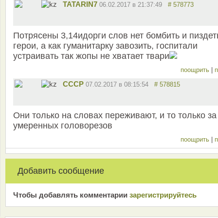
TATARIN7
06.02.2017 в 21:37:49
# 578773
Потрясены 3,14идорги слов нет бомбить и пиздет
герои, а как гуманитарку завозить, госпитали
устраивать так жопы не хватает твари
поощрить
|
п
СССР
07.02.2017 в 08:15:54
# 578815
Они только на словах переживают, и то только за
умеренных головорезов
поощрить
|
п
Добавить сообщение
Чтобы добавлять комментарии
зарeгиcтрирyйтeсь