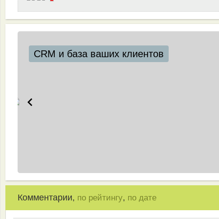
CRM и база ваших клиентов
Комментарии,
,
по рейтингу
по дате