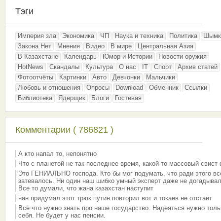
Тэги
Империя зла
Экономика
ЧП
Наука и техника
Политика
Шымк
Закона.Нет
Мнения
Видео
В мире
Центральная Азия
В Казахстане
Календарь
Юмор и Истории
Новости оружия
HotNews
Скандалы
Культура
О нас
IT
Спорт
Архив статей
Фотоотчёты
Картинки
Авто
Девчонки
Мальчики
Любовь и отношения
Опросы
Download
Обменник
Ссылки
Библиотека
Ядерщик
Блоги
Гостевая
Комментарии ( 786821 )
А кто напал то, непонятно
Что с планетой не так последнее время, какой-то массовый свист
Это ГЕНИАЛЬНО господа. Кто бы мог подумать, что ради этого вс
затевалось. Ни один наш шибко умный эксперт даже не догадывал
Все то думали, что жана казахстан наступит
нан придумал этот трюк путин повторил вот и токаев не отстает
Всё что нужно знать про наше государство. Надеяться нужно толь
себя. Не будет у нас пенсии.