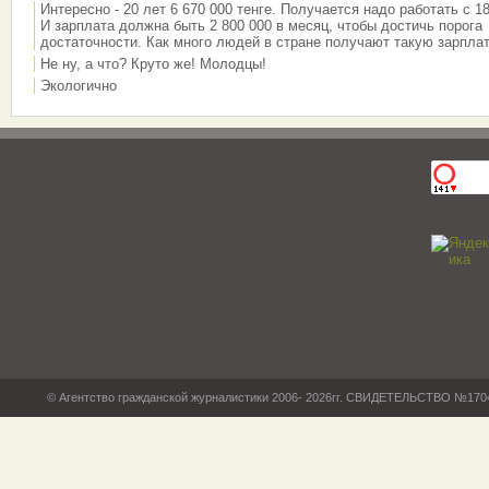
Интересно - 20 лет 6 670 000 тенге. Получается надо работать с 18
И зарплата должна быть 2 800 000 в месяц, чтобы достичь порога
достаточности. Как много людей в стране получают такую зарплат
Не ну, а что? Круто же! Молодцы!
Экологично
© Агентство гражданской журналистики 2006- 2026гг. СВИДЕТЕЛЬСТВО №17