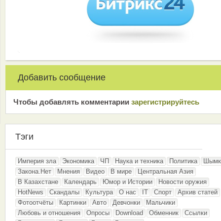
Добавить сообщение
Чтобы добавлять комментарии
зарeгиcтрирyйтeсь
Тэги
Империя зла
Экономика
ЧП
Наука и техника
Политика
Шымк
Закона.Нет
Мнения
Видео
В мире
Центральная Азия
В Казахстане
Календарь
Юмор и Истории
Новости оружия
HotNews
Скандалы
Культура
О нас
IT
Спорт
Архив статей
Фотоотчёты
Картинки
Авто
Девчонки
Мальчики
Любовь и отношения
Опросы
Download
Обменник
Ссылки