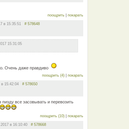
поощрить
|
покарать
17 в 15:35:51
# 578648
2017 15:31:05
о. Очень даже правдиво
поощрить (4)
|
покарать
7 в 15:42:04
# 578650
в пизду все засовывать и перевозить
поощрить (10)
|
покарать
.2017 в 16:10:40
# 578668