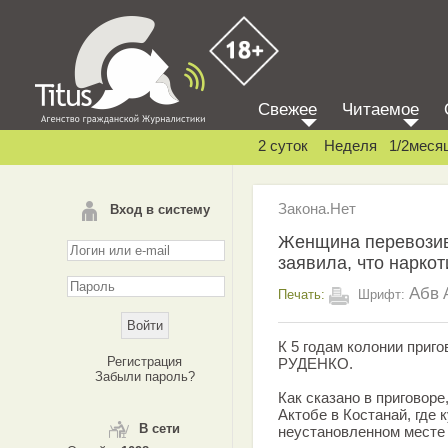
Свежее
Читаемое
2 суток
Неделя
1/2меся
Закона.Нет
Вход в систему
Женщина перевозив
заявила, что наркот
Абв
Печать:
Шрифт:
К 5 годам колонии приг
Регистрация
РУДЕНКО.
Забыли пароль?
Как сказано в приговоре
Актобе в Костанай, где 
В сети
неустановленном месте 