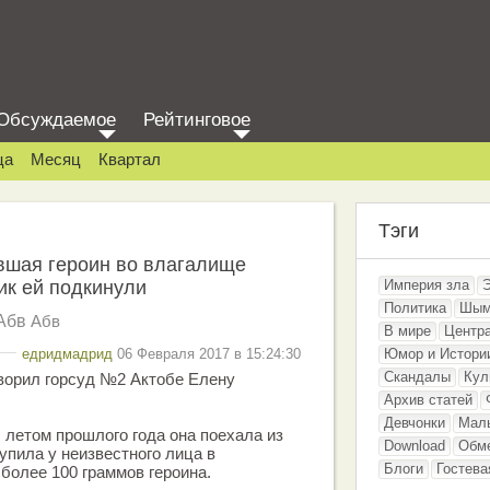
Обсуждаемое
Рейтинговое
ца
Месяц
Квартал
Тэги
шая героин во влагалище
ик ей подкинули
Империя зла
Политика
Шым
Абв
Абв
В мире
Центр
едридмадрид
06 Февраля 2017 в 15:24:30
Юмор и Истори
Скандалы
Кул
оворил горсуд №2 Актобе Елену
Архив статей
Девчонки
Мал
, летом прошлого года она поехала из
Download
Обм
купила у неизвестного лица в
Блоги
Гостева
более 100 граммов героина.