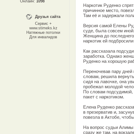
Онлайн:
1098
Наркотик Руденко спрята
причинное место, повезл
Там её и задержали пол
Друзья сайта
Сервис +
Версия самой Елены Руд
www.stimeks.kz
суде, была совсем иной
Натяжные потолки
Женщина до последнего 
Для инвалидов
наркотик ей подбросили
Как рассказала подсуди
заработка. Однако женщ
Руденко на хорошую раб
Переночевав пару дней 
словам, решила вернутьс
сидя на лавочке, она у
пробежал молодой челов
По словам подсудимой, 
пакет с наркотиком.
Елена Руденко рассказа
в презерватив и, засуну
повезла в Актобе, чтоб
На вопрос судьи Алимы
сразу же там, на вокзал