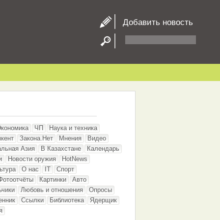
Добавить новость
Экономика
ЧП
Наука и техника
кент
Закона.Нет
Мнения
Видео
альная Азия
В Казахстане
Календарь
и
Новости оружия
HotNews
ьтура
О нас
IT
Спорт
Фотоотчёты
Картинки
Авто
ьчики
Любовь и отношения
Опросы
енник
Ссылки
Библиотека
Ядерщик
я