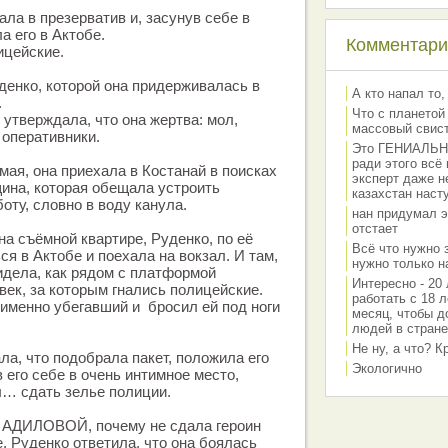
ла в презерватив и, засунув себе в
а его в Актобе.
Комментарии
ицейские.
енко, которой она придерживалась в
А кто напал то,
.
Что с планетой
утверждала, что она жертва: мол,
массовый свис
 оперативники.
Это ГЕНИАЛЬНО 
ради этого всё
мая, она приехала в Костанай в поисках
эксперт даже н
ина, которая обещала устроить
казахстан наст
оту, словно в воду канула.
нан придумал э
отстает
на съёмной квартире, Руденко, по её
Всё что нужно 
я в Актобе и поехала на вокзал. И там,
нужно только на
видела, как рядом с платформой
Интересно - 20 
ек, за которым гнались полицейские.
работать с 18 л
именно убегавший и бросил ей под ноги
месяц, чтобы д
людей в стране
Не ну, а что? 
ла, что подобрала пакет, положила его
Экологично
в его себе в очень интимное место,
ы… сдать зелье полиции.
 АДИЛОВОЙ, почему не сдала героин
е, Руденко ответила, что она боялась