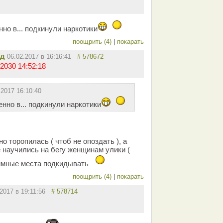
нно в... подкинули наркотики
поощрить (4)
|
покарать
ид
06.02.2017 в 16:16:41
# 578672
2030 14:52:18
.2017 16:10:40
енно в... подкинули наркотики
о торопилась ( чтоб не опоздать ), а
 научились на бегу женщинам улики (
нтимные места подкидывать
поощрить (4)
|
покарать
.2017 в 19:11:56
# 578714