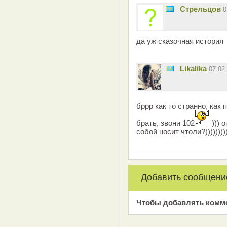
Стрельцов
0
да уж сказочная история
Likalika
07.02
бррр как то странно, как
брать, звони 102
))) 
собой носит чтоли?))))))))
Добавить сообщени
Чтобы добавлять комм