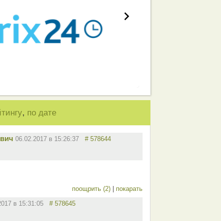
,
йтингу
по дате
вич
06.02.2017 в 15:26:37
# 578644
поощрить (2)
|
покарать
2017 в 15:31:05
# 578645