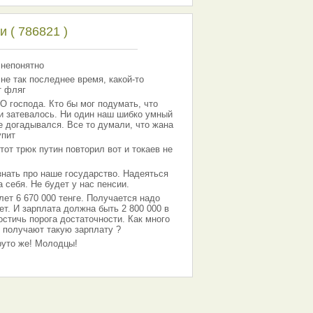
 ( 786821 )
 непонятно
 не так последнее время, какой-то
т фляг
господа. Кто бы мог подумать, что
 и затевалось. Ни один наш шибко умный
е догадывался. Все то думали, что жана
упит
тот трюк путин повторил вот и токаев не
знать про наше государство. Надеяться
 себя. Не будет у нас пенсии.
лет 6 670 000 тенге. Получается надо
ет. И зарплата должна быть 2 800 000 в
остичь порога достаточности. Как много
 получают такую зарплату ?
Круто же! Молодцы!