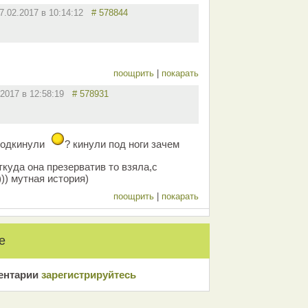
7.02.2017 в 10:14:12
# 578844
поощрить
|
покарать
.2017 в 12:58:19
# 578931
 подкинули
? кинули под ноги зачем
откуда она презерватив то взяла,с
))) мутная история)
поощрить
|
покарать
е
ентарии
зарeгиcтрирyйтeсь