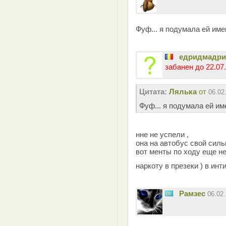
Фуф... я подумала ей име
едридмадр
забанен до 22.07.
Цитата:
Лялька
от
06.02
Фуф... я подумала ей им
нне не успели ,
она на автобус свой сильн
вот менты по ходу еще не
наркоту в презеки ) в и
Рамзес
06.02