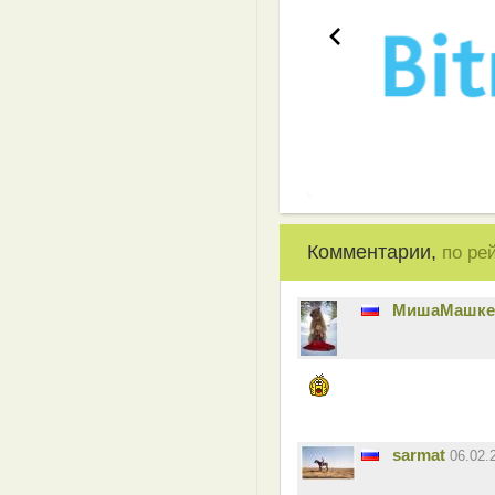
Комментарии,
по ре
MишаМашке
sarmat
06.02.