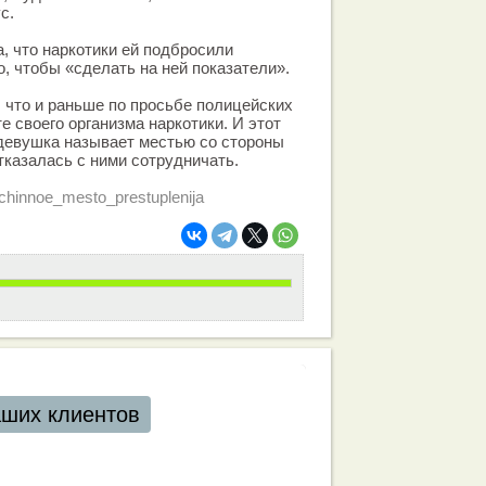
с.
 что наркотики ей подбросили
, чтобы «сделать на ней показатели».
, что и раньше по просьбе полицейских
е своего организма наркотики. И этот
девушка называет местью со стороны
отказалась с ними сотрудничать.
richinnoe_mesto_prestuplenija
аших клиентов