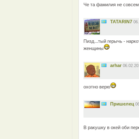
Че та фамилия не совсем 
TATARIN7
06
Пизд...тый герычь - нарк
женщины
arhar
06.02.2
охотно верю
Пришелец
0
В ракушку в окей оби пе