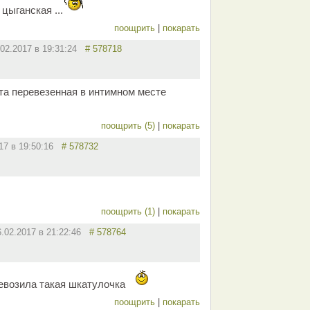
цыганская ...
поощрить
|
покарать
.02.2017 в 19:31:24
# 578718
ота перевезенная в интимном месте
поощрить (5)
|
покарать
017 в 19:50:16
# 578732
поощрить (1)
|
покарать
6.02.2017 в 21:22:46
# 578764
ревозила такая шкатулочка
поощрить
|
покарать