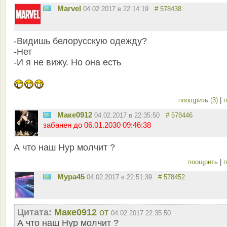
Marvel
04.02.2017 в 22:14:19
# 578438
-Видишь белорусскую одежду?
-Нет
-И я не вижу. Но она есть
поощрить (3)
|
п
Маке0912
04.02.2017 в 22:35:50
# 578446
забанен до 06.01.2030 09:46:38
А что наш Нур молчит ?
поощрить
|
п
Мура45
04.02.2017 в 22:51:39
# 578452
Цитата:
Маке0912
от
04.02.2017 22:35:50
А что наш Нур молчит ?