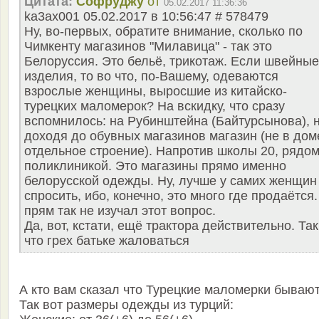
Цитата:
Софруджу
от
05.02.2017 11:36:36
ka3ax001 05.02.2017 в 10:56:47 # 578479
Ну, во-первых, обратите внимание, сколько по
Чимкенту магазинов "Милавица" - так это
Белоруссия. Это бельё, трикотаж. Если швейные
изделия, то во что, по-Вашему, одеваются
взрослые женщины, выросшие из китайско-
турецких маломерок? На вскидку, что сразу
вспомнилось: на Рубинштейна (Байтурсынова), 
доходя до обувных магазинов магазин (не в дом
отдельное строение). Напротив школы 20, рядом
поликлиникой. Это магазины прямо именно
белорусской одежды. Ну, лучше у самих женщин
спросить, ибо, конечно, это много где продаётся.
прям так не изучал этот вопрос.
Да, вот, кстати, ещё трактора действительно. Так
что грех батьке жаловаться
А кто вам сказал что Турецкие маломерки бываю
Так вот размеры одежды из турций: