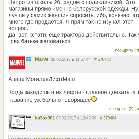
Напротив школы 20, рядом с поликлиникой. Это
магазины прямо именно белорусской одежды. Ну,
лучше у самих женщин спросить, ибо, конечно, эт
много где продаётся. Я прям так не изучал этот
вопрос.
Да, вот, кстати, ещё трактора действительно. Так 
грех батьке жаловаться
поощрить
|
п
Marvel
05.02.2017 в 11:57:44
# 578482
А еще МогилевЛифтМаш
Когда заходишь в их лифты - главное доехать, а 
название уж больно говорящее
поощрить (2)
|
п
ka3ax001
05.02.2017 в 12:45:09
# 578484