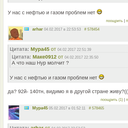
У нас с нефтью и газом проблем нет
поощрить
|
п
arhar
04.02.2017 в 22:53:53
# 578454
Цитата:
Мура45
от
04.02.2017 22:51:39
Цитата:
Маке0912
от
04.02.2017 22:35:50
А что наш Нур молчит ?
У нас с нефтью и газом проблем нет
да? 92й- 140тн, видимо я в другой стране живу?((
поощрить (1)
|
п
Мура45
05.02.2017 в 01:52:11
# 578465