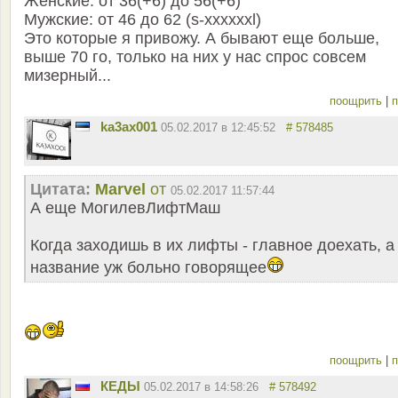
Женские: от 36(+6) до 56(+6)
Мужские: от 46 до 62 (s-xxxxxxl)
Это которые я привожу. А бывают еще больше,
выше 70 го, только на них у нас спрос совсем
мизерный...
поощрить
|
п
ka3ax001
05.02.2017 в 12:45:52
# 578485
Цитата:
Marvel
от
05.02.2017 11:57:44
А еще МогилевЛифтМаш
Когда заходишь в их лифты - главное доехать, а
название уж больно говорящее
поощрить
|
п
КЕДЫ
05.02.2017 в 14:58:26
# 578492