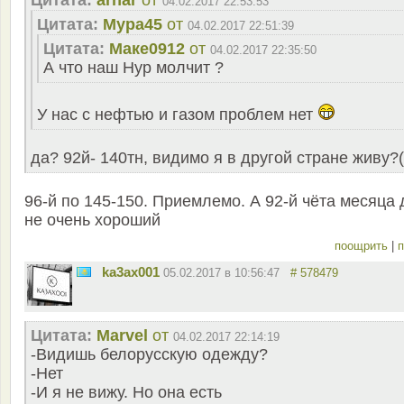
Цитата:
arhar
от
04.02.2017 22:53:53
Цитата:
Мура45
от
04.02.2017 22:51:39
Цитата:
Маке0912
от
04.02.2017 22:35:50
А что наш Нур молчит ?
У нас с нефтью и газом проблем нет
да? 92й- 140тн, видимо я в другой стране живу?(
96-й по 145-150. Приемлемо. А 92-й чёта месяца 
не очень хороший
поощрить
|
п
ka3ax001
05.02.2017 в 10:56:47
# 578479
Цитата:
Marvel
от
04.02.2017 22:14:19
-Видишь белорусскую одежду?
-Нет
-И я не вижу. Но она есть