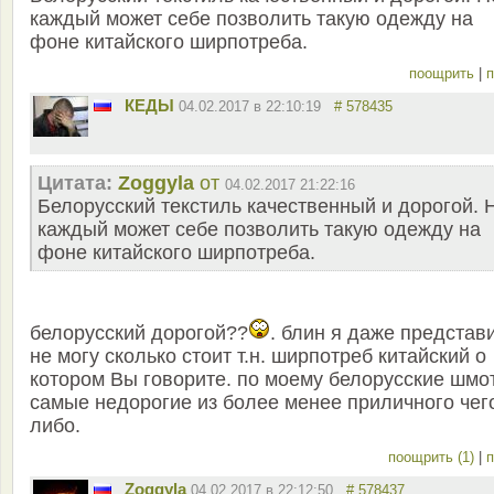
каждый может себе позволить такую одежду на
фоне китайского ширпотреба.
поощрить
|
п
КЕДЫ
04.02.2017 в 22:10:19
# 578435
Цитата:
Zoggyla
от
04.02.2017 21:22:16
Белорусский текстиль качественный и дорогой. 
каждый может себе позволить такую одежду на
фоне китайского ширпотреба.
белорусский дорогой??
. блин я даже представ
не могу сколько стоит т.н. ширпотреб китайский о
котором Вы говорите. по моему белорусские шмо
самые недорогие из более менее приличного чег
либо.
поощрить (1)
|
п
Zoggyla
04.02.2017 в 22:12:50
# 578437