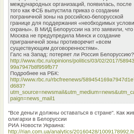
международных организаций, появилась, после
того как ФСБ выпустила приказ о создании
пограничной зоны на российско-белорусской
границе для поддержания «необходимых услов
охраны». В МИД Белоруссии на это заявили, что
Москва не предупредила Минск и создание
приграничной зоны противоречит «всем
существующим договоренностям».
Галс на Запад: потеряет ли Россия Белоруссию?
http://www.rbc.ru/opinions/politics/03/02/2017/5894
99a7947b8f959fb77
Подробнее на РБК:
http://www.rbc.ru/rbcfreenews/589454169a7947d1e
d683?
utm_source=newsmail&utm_medium=news&utm_
paign=news_mail1
"Все деньги должны оставаться в стране". Как жи
олигархи в Белоруссии
РИА Новости Украина:
http://rian.com.ua/analytics/20160428/1009178992.h