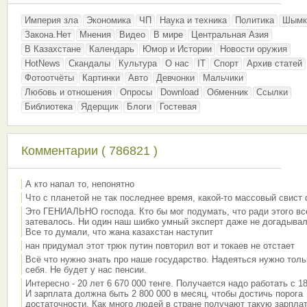
Империя зла
Экономика
ЧП
Наука и техника
Политика
Шымк
Закона.Нет
Мнения
Видео
В мире
Центральная Азия
В Казахстане
Календарь
Юмор и Истории
Новости оружия
HotNews
Скандалы
Культура
О нас
IT
Спорт
Архив статей
Фотоотчёты
Картинки
Авто
Девчонки
Мальчики
Любовь и отношения
Опросы
Download
Обменник
Ссылки
Библиотека
Ядерщик
Блоги
Гостевая
Комментарии ( 786821 )
А кто напал то, непонятно
Что с планетой не так последнее время, какой-то массовый свист
Это ГЕНИАЛЬНО господа. Кто бы мог подумать, что ради этого вс
затевалось. Ни один наш шибко умный эксперт даже не догадывал
Все то думали, что жана казахстан наступит
нан придумал этот трюк путин повторил вот и токаев не отстает
Всё что нужно знать про наше государство. Надеяться нужно толь
себя. Не будет у нас пенсии.
Интересно - 20 лет 6 670 000 тенге. Получается надо работать с 18
И зарплата должна быть 2 800 000 в месяц, чтобы достичь порога
достаточности. Как много людей в стране получают такую зарплат