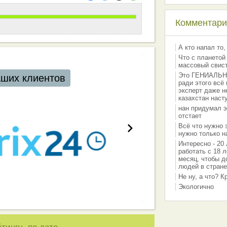
Комментарии
А кто напал то,
Что с планетой
массовый свис
Это ГЕНИАЛЬНО 
аших клиентов
ради этого всё
эксперт даже н
казахстан наст
нан придумал э
отстает
Всё что нужно 
нужно только на
Интересно - 20 
работать с 18 л
месяц, чтобы д
людей в стране
Не ну, а что? 
Экологично