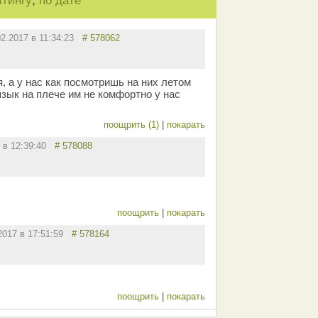
,
йтингу
по дате
02.2017 в 11:34:23
# 578062
я, а у нас как посмотришь на них летом
язык на плече им не комфортно у нас
поощрить (1)
|
покарать
7 в 12:39:40
# 578088
поощрить
|
покарать
.2017 в 17:51:59
# 578164
поощрить
|
покарать