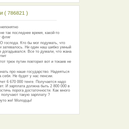
 ( 786821 )
 непонятно
 не так последнее время, какой-то
т фляг
господа. Кто бы мог подумать, что
 и затевалось. Ни один наш шибко умный
е догадывался. Все то думали, что жана
упит
тот трюк путин повторил вот и токаев не
знать про наше государство. Надеяться
 себя. Не будет у нас пенсии.
лет 6 670 000 тенге. Получается надо
ет. И зарплата должна быть 2 800 000 в
остичь порога достаточности. Как много
 получают такую зарплату ?
Круто же! Молодцы!