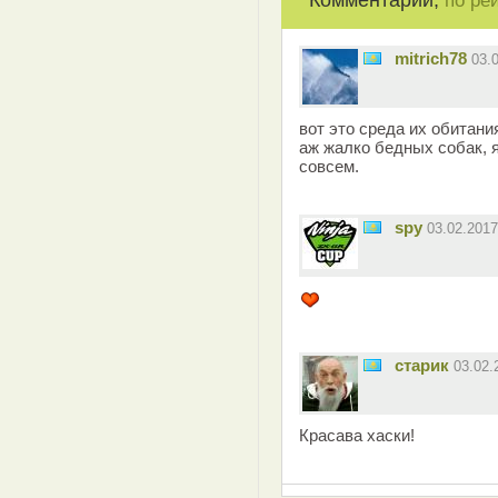
Комментарии,
по ре
mitrich78
03.
вот это среда их обитани
аж жалко бедных собак, 
совсем.
spy
03.02.201
старик
03.02
Красава хаски!