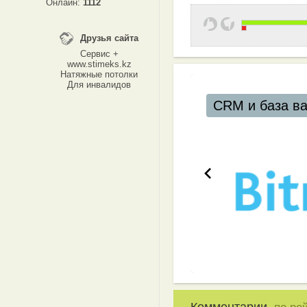
Онлайн:
1112
Друзья сайта
Сервис +
www.stimeks.kz
Натяжные потолки
Для инвалидов
CRM и база в