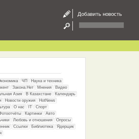
Добавить новость
Экономика
ЧП
Наука и техника
кент
Закона.Нет
Мнения
Видео
альная Азия
В Казахстане
Календарь
и
Новости оружия
HotNews
ьтура
О нас
IT
Спорт
Фотоотчёты
Картинки
Авто
ьчики
Любовь и отношения
Опросы
енник
Ссылки
Библиотека
Ядерщик
я