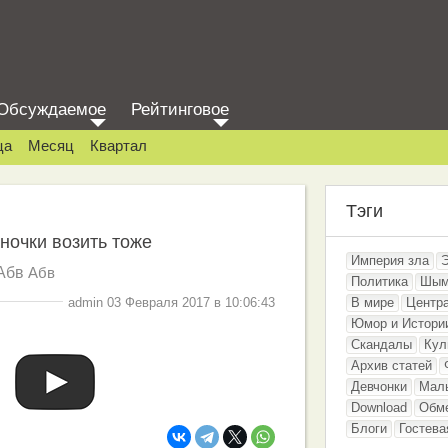
Обсуждаемое
Рейтинговое
ца
Месяц
Квартал
Тэги
ночки возить тоже
Империя зла
Абв
Абв
Политика
Шым
admin 03 Февраля 2017 в 10:06:43
В мире
Центр
Юмор и Истори
Скандалы
Кул
Архив статей
Девчонки
Мал
Download
Обм
Блоги
Гостева