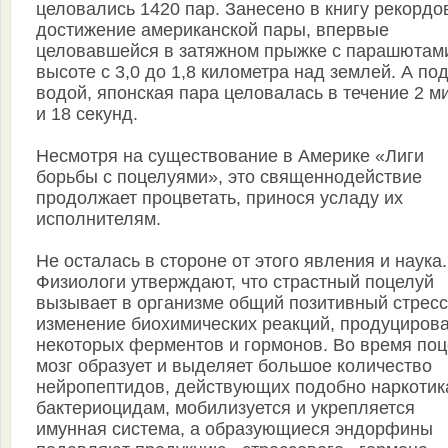
целовались 1420 пар. Занесено в книгу рекордо
достижение американской пары, впервые
целовавшейся в затяжном прыжке с парашютами
высоте с 3,0 до 1,8 километра над землей. А по
водой, японская пара целовалась в течение 2 м
и 18 секунд.
Несмотря на существование в Америке «Лиги
борьбы с поцелуями», это священнодействие
продолжает процветать, принося усладу их
исполнителям.
Не осталась в стороне от этого явления и наука.
Физиологи утверждают, что страстный поцелуй
вызывает в организме общий позитивный стресс
изменение биохимических реакций, продуциров
некоторых ферментов и гормонов. Во время по
мозг образует и выделяет большое количество
нейропептидов, действующих подобно наркотик
бактериоцидам, мобилизуется и укрепляется
имунная система, а образующиеся эндорфины