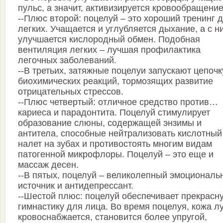
пульс, а значит, активизируется кровообращение
--Плюс второй: поцелуй – это хороший тренинг 
легких. Учащается и углубляется дыхание, а с н
улучшается кислородный обмен. Подобная
вентиляция легких – лучшая профилактика
легочных заболеваний.
--В третьих, затяжные поцелуи запускают цепочк
биохимических реакций, тормозящих развитие
отрицательных стрессов.
--Плюс четвертый: отличное средство против…
кариеса и парадонтита. Поцелуй стимулирует
образование слюны, содержащей энзимы и
антитела, способные нейтрализовать кислотный
налет на зубах и противостоять многим видам
патогенной микрофлоры. Поцелуй – это еще и
массаж десен.
--В пятых, поцелуй – великолепный эмоциональ
источник и антидепрессант.
--Шестой плюс: поцелуй обеспечивает прекрасн
гимнастику для лица. Во время поцелуя, кожа л
кровоснабжается, становится более упругой,