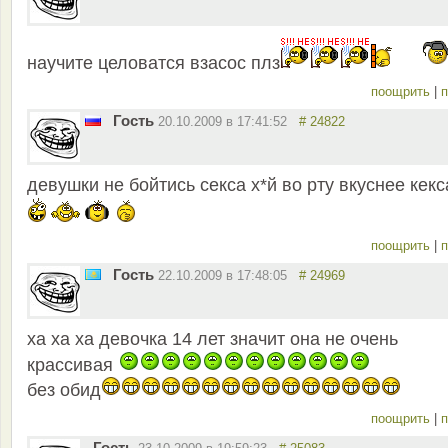
научите целоватся взасос плз
поощрить
|
п
Гость
20.10.2009 в 17:41:52
# 24822
девушки не бойтись секса х*й во рту вкуснее кекс
поощрить
|
п
Гость
22.10.2009 в 17:48:05
# 24969
ха ха ха девочка 14 лет значит она не очень
крассивая
без обид
поощрить
|
п
Гость