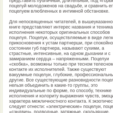
представить публичный, длительный, под «горьк
поцелуй молодоженов на свадьбе, и сравнить ег
поцелуем влюбленных в интимной обстановке.
Для непосвященных читателей, в вышеуказанно
книге представляют интерес названия и техника
исполнения некоторых оригинальных способов
поцелуя. Поцелуи, осуществляемые в виде легк
прикосновения к устам партнерши, при спокойн
состоянии губ партнера, называют сухими, а
страстные, интенсивные, на одном дыхании и с
замиранием сердца – напряженными. Поцелуи
«скобка», возможны только при тесном телесно
контакте их исполнителей. Также существуют
вакуумные поцелуи, глубокие, профессиональн
другие. Все существующие разновидности поце
нельзя объединить в какие-то группы, это
индивидуальные по форме, по способу, технике
исполнения и колориту выражения чувств, эмоц
характера межличностного контакта. К экзотиче
следует отнести: «электрические» поцелуи, поц
«сэндвич», подводные, затяжные, скользящие,