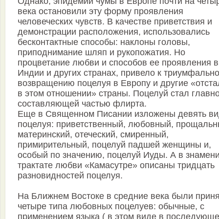
Однако, эпидемии чумы в Европе почти на четы
века остановили эту форму проявления
человеческих чувств. В качестве приветствия и
демонстрации расположения, использовались
бесконтактные способы: наклоны головы,
приподнимание шляп и рукопожатия. Но
процветание любви и способов ее проявления в
Индии и других странах, привело к триумфальн
возвращению поцелуя в Европу и другие «отст
в этом отношении» страны. Поцелуй стал главн
составляющей частью флирта.
Еще в Священном Писании изложены девять в
поцелуя: приветственный, любовный, прощальн
материнский, отеческий, смиренный,
примирительный, поцелуй падшей женщины и,
особый по значению, поцелуй Иуды. А в знамен
трактате любви «Камасутре» описаны тридцать
разновидностей поцелуя.
На Ближнем Востоке в средние века были прин
четыре типа любовных поцелуев: обычные, с
применением языка ( в этом виде в последующ