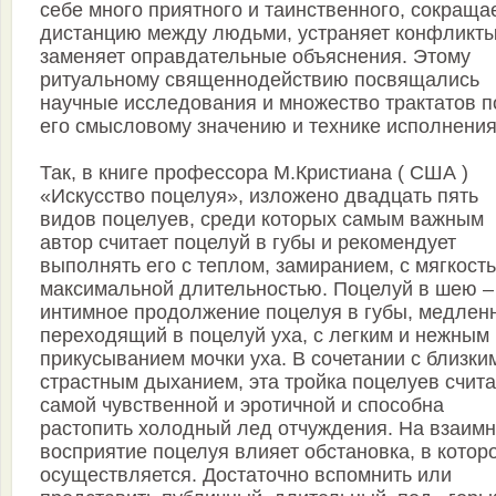
себе много приятного и таинственного, сокраща
дистанцию между людьми, устраняет конфликты
заменяет оправдательные объяснения. Этому
ритуальному священнодействию посвящались
научные исследования и множество трактатов п
его смысловому значению и технике исполнения
Так, в книге профессора М.Кристиана ( США )
«Искусство поцелуя», изложено двадцать пять
видов поцелуев, среди которых самым важным
автор считает поцелуй в губы и рекомендует
выполнять его с теплом, замиранием, с мягкост
максимальной длительностью. Поцелуй в шею –
интимное продолжение поцелуя в губы, медлен
переходящий в поцелуй уха, с легким и нежным
прикусыванием мочки уха. В сочетании с близки
страстным дыханием, эта тройка поцелуев счита
самой чувственной и эротичной и способна
растопить холодный лед отчуждения. На взаим
восприятие поцелуя влияет обстановка, в котор
осуществляется. Достаточно вспомнить или