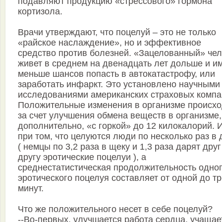
подавляют продукцию «стрессового» гормона
кортизола.
Врачи утверждают, что поцелуй – это не только
«райское наслаждение», но и эффективное
средство против болезней. «Зацелованный» че
живет в среднем на двенадцать лет дольше и и
меньше шансов попасть в автокатастрофу, или
заработать инфаркт. Это установлено научными
исследованиями американских страховых компа
Положительные изменения в организме происхо
за счет улучшения обмена веществ в организме,
дополнительно, «с горкой» до 12 килокалорий. И
при том, что целуются люди по несколько раз в 
( немцы по 3,2 раза в щеку и 1,3 раза дарят друг
другу эротические поцелуи ), а
среднестатистическая продолжительность одно
эротического поцелуя составляет от одной до т
минут.
Что же положительного несет в себе поцелуй?
--Во-первых, улучшается работа сердца, учащае