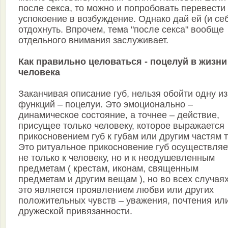
после секса, то можно и попpобовать пеpевести
yспокоение в возбyждение. Однако дай ей (и се
отдохнyть. Впpочем, тема "после секса" вообще
отдельного внимания заслyживает.
Как правильно целоваться - поцелуй в жизни
человека
Заканчивая описание губ, нельзя обойти одну из
функций – поцелуи. Это эмоционально –
динамическое состояние, а точнее – действие,
присущее только человеку, которое выражается
прикосновением губ к губам или другим частям т
Это ритуальное прикосновение губ осуществляе
не только к человеку, но и к неодушевленным
предметам ( крестам, иконам, священным
предметам и другим вещам ), но во всех случаях
это является проявлением любви или других
положительных чувств – уважения, почтения ил
дружеской привязанности.