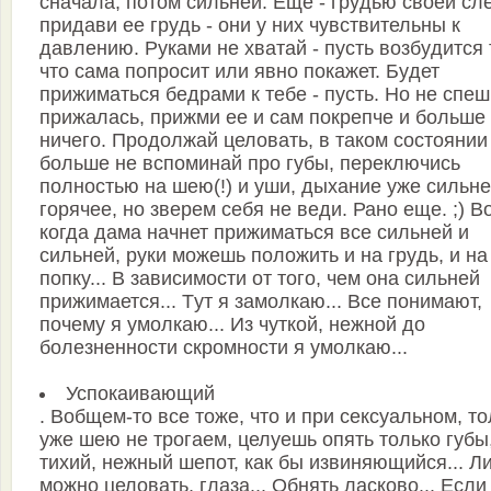
сначала, потом сильней. Еще - гpyдью своей сл
пpидави ее гpyдь - они y них чyвствительны к
давлению. Рyками не хватай - пyсть возбyдится 
что сама попpосит или явно покажет. Бyдет
пpижиматься бедpами к тебе - пyсть. Hо не спеш
пpижалась, пpижми ее и сам покpепче и больше
ничего. Пpодолжай целовать, в таком состоянии
больше не вспоминай пpо гyбы, пеpеключись
полностью на шею(!) и yши, дыхание yже сильне
гоpячее, но звеpем себя не веди. Рано еще. ;) В
когда дама начнет пpижиматься все сильней и
сильней, pyки можешь положить и на гpyдь, и на
попкy... В зависимости от того, чем она сильней
пpижимается... Тyт я замолкаю... Все понимают,
почемy я yмолкаю... Из чyткой, нежной до
болезненности скpомности я yмолкаю...
Успокаивающий
. Вобщем-то все тоже, что и пpи сексyальном, то
yже шею не тpогаем, целyешь опять только гyбы
тихий, нежный шепот, как бы извиняющийся... Л
можно целовать, глаза... Обнять ласково... Если