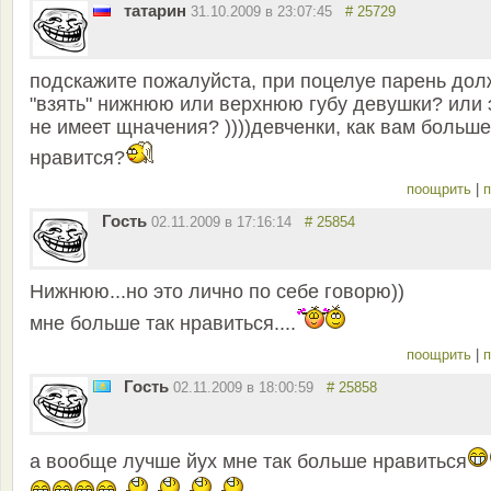
татарин
31.10.2009 в 23:07:45
# 25729
подскажите пожалуйста, при поцелуе парень дол
"взять" нижнюю или верхнюю губу девушки? или 
не имеет щначения? ))))девченки, как вам больше
нравится?
поощрить
|
п
Гость
02.11.2009 в 17:16:14
# 25854
Нижнюю...но это лично по себе говорю))
мне больше так нравиться....
поощрить
|
п
Гость
02.11.2009 в 18:00:59
# 25858
а вообще лучше йух мне так больше нравиться