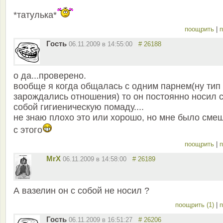
*татулька*
поощрить
|
п
Гость
06.11.2009 в 14:55:00
# 26188
о да...проверено.
вообще я когда общалась с одним парнем(ну тип
зарождались отношения) то он постоянно носил 
собой гигиеническую помаду....
не знаю плохо это или хорошо, но мне было сме
с этого
поощрить
|
п
MrX
06.11.2009 в 14:58:00
# 26189
А вазелин он с собой не носил ?
поощрить (1)
|
п
Гость
06.11.2009 в 16:51:27
# 26206