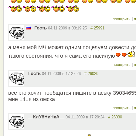
поощрить
|
п
Гость
04.11.2009 в 03:19:25
# 25991
а меня мой МЧ может одним поцелуем довести д
такого состояния, что я сама его насилую
поощрить
|
п
Гость
04.11.2009 в 17:27:26
# 26029
все кто хочит пообщатся пишите в аську 39034655
мне 14..я из омска
поощрить
|
п
__КлУбНиЧкА__
04.11.2009 в 17:29:24
# 26030