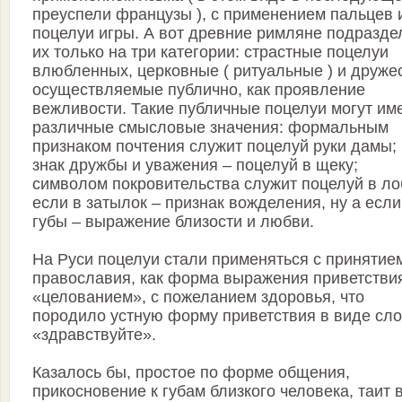
преуспели французы ), с применением пальцев 
поцелуи игры. А вот древние римляне подразде
их только на три категории: страстные поцелуи
влюбленных, церковные ( ритуальные ) и друже
осуществляемые публично, как проявление
вежливости. Такие публичные поцелуи могут им
различные смысловые значения: формальным
признаком почтения служит поцелуй руки дамы; 
знак дружбы и уважения – поцелуй в щеку;
символом покровительства служит поцелуй в ло
если в затылок – признак вожделения, ну а если
губы – выражение близости и любви.
На Руси поцелуи стали применяться с принятие
православия, как форма выражения приветстви
«целованием», с пожеланием здоровья, что
породило устную форму приветствия в виде сл
«здравствуйте».
Казалось бы, простое по форме общения,
прикосновение к губам близкого человека, таит 