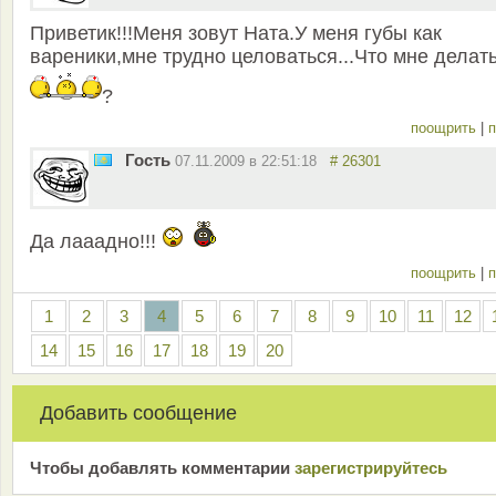
Приветик!!!Меня зовут Ната.У меня губы как
вареники,мне трудно целоваться...Что мне делат
?
поощрить
|
п
Гость
07.11.2009 в 22:51:18
# 26301
Да лааадно!!!
поощрить
|
п
1
2
3
4
5
6
7
8
9
10
11
12
14
15
16
17
18
19
20
Добавить сообщение
Чтобы добавлять комментарии
зарeгиcтрирyйтeсь