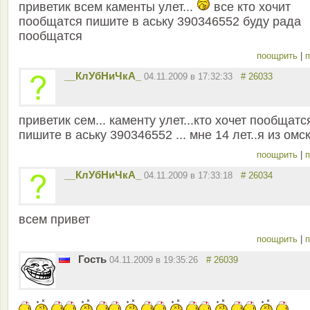
приветик всем каменты улет...
все кто хочит
пообщатся пишите в аську 390346552 буду рада
пообщатся
поощрить
|
п
__КлУбНиЧкА_
04.11.2009 в 17:32:33
# 26033
приветик сем... каменту улет...кто хочет пообщатс
пишите в аську 390346552 ... мне 14 лет..я из омс
поощрить
|
п
__КлУбНиЧкА_
04.11.2009 в 17:33:18
# 26034
всем привет
поощрить
|
п
Гость
04.11.2009 в 19:35:26
# 26039