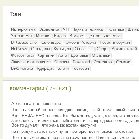
Тэги
Империя зла
Экономика
ЧП
Наука и техника
Политика
Шымк
Закона.Нет
Мнения
Видео
В мире
Центральная Азия
В Казахстане
Календарь
Юмор и Истории
Новости оружия
HotNews
Скандалы
Культура
О нас
IT
Спорт
Архив статей
Фотоотчёты
Картинки
Авто
Девчонки
Мальчики
Любовь и отношения
Опросы
Download
Обменник
Ссылки
Библиотека
Ядерщик
Блоги
Гостевая
Комментарии ( 786821 )
А кто напал то, непонятно
Что с планетой не так последнее время, какой-то массовый свист
Это ГЕНИАЛЬНО господа. Кто бы мог подумать, что ради этого вс
затевалось. Ни один наш шибко умный эксперт даже не догадывал
Все то думали, что жана казахстан наступит
нан придумал этот трюк путин повторил вот и токаев не отстает
Всё что нужно знать про наше государство. Надеяться нужно толь