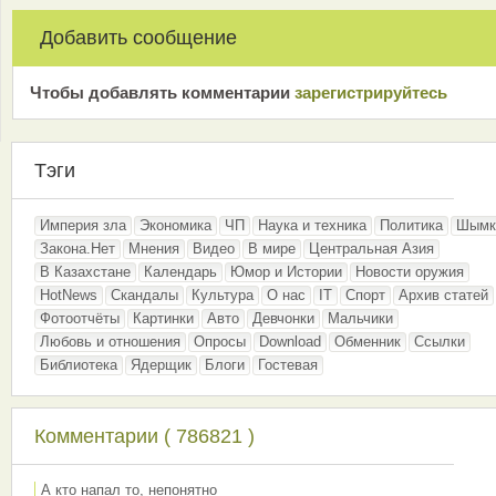
Добавить сообщение
Чтобы добавлять комментарии
зарeгиcтрирyйтeсь
Тэги
Империя зла
Экономика
ЧП
Наука и техника
Политика
Шымк
Закона.Нет
Мнения
Видео
В мире
Центральная Азия
В Казахстане
Календарь
Юмор и Истории
Новости оружия
HotNews
Скандалы
Культура
О нас
IT
Спорт
Архив статей
Фотоотчёты
Картинки
Авто
Девчонки
Мальчики
Любовь и отношения
Опросы
Download
Обменник
Ссылки
Библиотека
Ядерщик
Блоги
Гостевая
Комментарии ( 786821 )
А кто напал то, непонятно