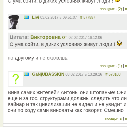
С ума сойти, в диких условиях живут люди !
поощрить (2)
|
п
Livi
03.02.2017 в 09:51:07
# 577997
Цитата:
Викторовна
от
02.02.2017 16:12:06
С ума сойти, в диких условиях живут люди !
по другому и не скажешь.
поощрить (1)
|
п
GaNjUBASSKIN
03.02.2017 в 13:29:16
# 578103
Вина самих жителей? Антоны они штопаные! Они
еще и за гос. структурами должны следить что л
Кайнар и так цивилизации не видел и не увидит и
они по ходу сами виноваты как говорят. Смешно
поощрить
|
п