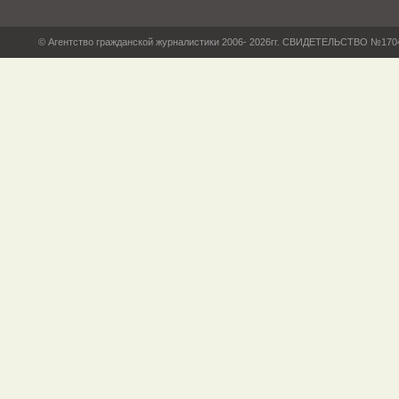
© Агентство гражданской журналистики 2006- 2026гг. СВИДЕТЕЛЬСТВО №17