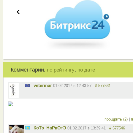
Комментарии,
,
по рейтингу
по дате
veterinar
01.02.2017 в 12:43:57
# 577531
поощрить (2)
|
п
КоТэ_НаРкОтЭ
01.02.2017 в 13:39:41
# 577546