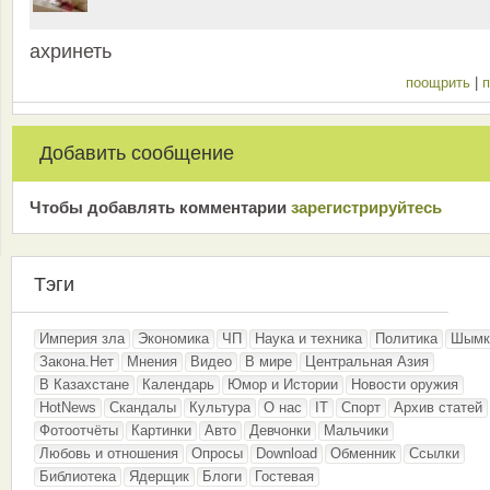
ахринеть
поощрить
|
п
Добавить сообщение
Чтобы добавлять комментарии
зарeгиcтрирyйтeсь
Тэги
Империя зла
Экономика
ЧП
Наука и техника
Политика
Шымк
Закона.Нет
Мнения
Видео
В мире
Центральная Азия
В Казахстане
Календарь
Юмор и Истории
Новости оружия
HotNews
Скандалы
Культура
О нас
IT
Спорт
Архив статей
Фотоотчёты
Картинки
Авто
Девчонки
Мальчики
Любовь и отношения
Опросы
Download
Обменник
Ссылки
Библиотека
Ядерщик
Блоги
Гостевая