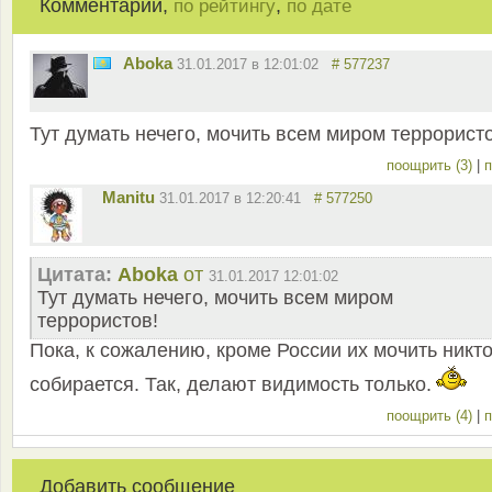
Комментарии,
,
по рейтингу
по дате
Aboka
31.01.2017 в 12:01:02
# 577237
Тут думать нечего, мочить всем миром террорист
поощрить (3)
|
п
Manitu
31.01.2017 в 12:20:41
# 577250
Цитата:
Aboka
от
31.01.2017 12:01:02
Тут думать нечего, мочить всем миром
террористов!
Пока, к сожалению, кроме России их мочить никто
собирается. Так, делают видимость только.
поощрить (4)
|
п
Добавить сообщение