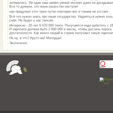
затевалось. Ни один наш шибко умный эксперт даже не догадывал
Все то думали, что жана казахстан наступит
нан придумал этот трюк путин повторил вот и токаев не отстает
Всё что нужно знать про наше государство. Надеяться нужно толь
себя. Не будет у нас пенсии.
Интересно - 20 лет 6 670 000 тенге. Получается надо работать с 18
И зарплата должна быть 2 800 000 в месяц, чтобы достичь порога
достаточности. Как много людей в стране получают такую зарплат
Не ну, а что? Круто же! Молодцы!
Экологично