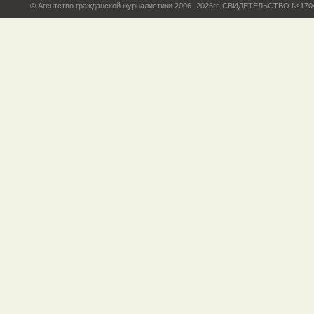
© Агентство гражданской журналистики 2006- 2026гг. СВИДЕТЕЛЬСТВО №17