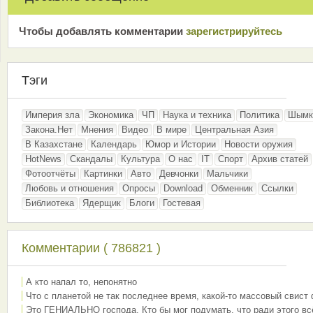
Чтобы добавлять комментарии
зарeгиcтрирyйтeсь
Тэги
Империя зла
Экономика
ЧП
Наука и техника
Политика
Шымк
Закона.Нет
Мнения
Видео
В мире
Центральная Азия
В Казахстане
Календарь
Юмор и Истории
Новости оружия
HotNews
Скандалы
Культура
О нас
IT
Спорт
Архив статей
Фотоотчёты
Картинки
Авто
Девчонки
Мальчики
Любовь и отношения
Опросы
Download
Обменник
Ссылки
Библиотека
Ядерщик
Блоги
Гостевая
Комментарии ( 786821 )
А кто напал то, непонятно
Что с планетой не так последнее время, какой-то массовый свист
Это ГЕНИАЛЬНО господа. Кто бы мог подумать, что ради этого вс