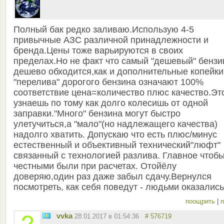
Полный бак редко заливаю.Использую 4-5
привычные АЗС различной принадлежности и
бренда.Цены тоже варьируются в своих
пределах.Но не факт что самый "дешевый" бензи
дешево обходится,как и дополнительные копейки
"перелива" дорогого бензина означают 100%
соответствие цена=количество плюс качество.Эт
узнаешь по тому как долго колесишь от одной
заправки."Много" бензина могут быстро
улетучиться,а "мало"(но надлежащего качества)
надолго хватить. Допускаю что есть плюс/минус
естественный и объективный технический"люфт"
связанный с технологией разлива. Главное чтоб
честными были при расчетах. Отойёлу
доверяю,один раз даже забыл сдачу.Вернулся
посмотреть, как себя поведут - людьми оказались
поощрить
|
п
vvka
28.01.2017 в 01:54:36
# 576719