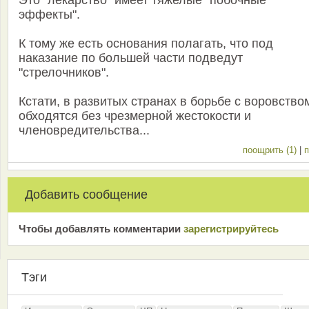
Это "лекарство" имеет тяжелые "побочные
эффекты".
К тому же есть основания полагать, что под
наказание по большей части подведут
"стрелочников".
Кстати, в развитых странах в борьбе с воровство
обходятся без чрезмерной жестокости и
членовредительства...
поощрить (1)
|
п
Добавить сообщение
Чтобы добавлять комментарии
зарeгиcтрирyйтeсь
Тэги