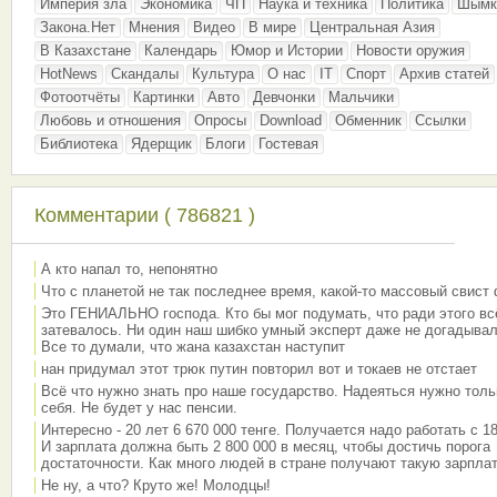
Империя зла
Экономика
ЧП
Наука и техника
Политика
Шымк
Закона.Нет
Мнения
Видео
В мире
Центральная Азия
В Казахстане
Календарь
Юмор и Истории
Новости оружия
HotNews
Скандалы
Культура
О нас
IT
Спорт
Архив статей
Фотоотчёты
Картинки
Авто
Девчонки
Мальчики
Любовь и отношения
Опросы
Download
Обменник
Ссылки
Библиотека
Ядерщик
Блоги
Гостевая
Комментарии ( 786821 )
А кто напал то, непонятно
Что с планетой не так последнее время, какой-то массовый свист
Это ГЕНИАЛЬНО господа. Кто бы мог подумать, что ради этого вс
затевалось. Ни один наш шибко умный эксперт даже не догадывал
Все то думали, что жана казахстан наступит
нан придумал этот трюк путин повторил вот и токаев не отстает
Всё что нужно знать про наше государство. Надеяться нужно толь
себя. Не будет у нас пенсии.
Интересно - 20 лет 6 670 000 тенге. Получается надо работать с 18
И зарплата должна быть 2 800 000 в месяц, чтобы достичь порога
достаточности. Как много людей в стране получают такую зарплат
Не ну, а что? Круто же! Молодцы!