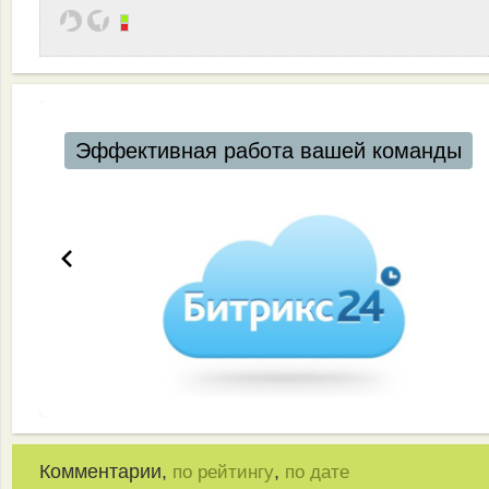
Эффективная работа вашей команды
Комментарии,
,
по рейтингу
по дате