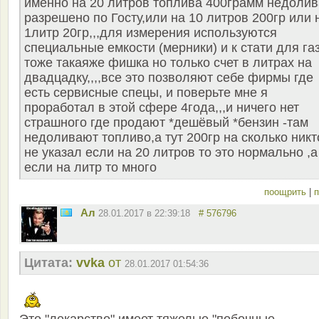
именно на 20 литров топлива 400грамм недолив
разрешено по Госту,или на 10 литров 200гр или 
1литр 20гр,,,для измерения используются
специальные емкости (мерники) и к стати для га
тоже такаяже фишка но только счет в литрах на
двадцадку,,,,все это позволяют себе фирмы где
есть сервисные спецы, и поверьте мне я
проработал в этой сфере 4года,,,и ничего нет
страшного где продают *дешёвый *бензин -там
недоливают топливо,а тут 200гр на сколько никт
не указал если на 20 литров то это нормально ,а
если на литр то много
поощрить
|
п
Ал
28.01.2017 в 22:39:18
# 576796
Цитата:
vvka
от
28.01.2017 01:54:36