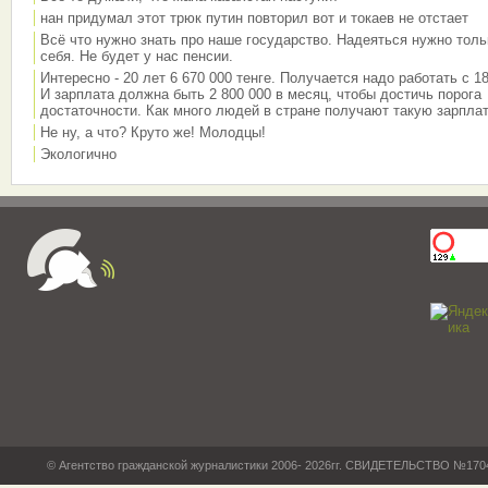
нан придумал этот трюк путин повторил вот и токаев не отстает
Всё что нужно знать про наше государство. Надеяться нужно толь
себя. Не будет у нас пенсии.
Интересно - 20 лет 6 670 000 тенге. Получается надо работать с 18
И зарплата должна быть 2 800 000 в месяц, чтобы достичь порога
достаточности. Как много людей в стране получают такую зарплат
Не ну, а что? Круто же! Молодцы!
Экологично
© Агентство гражданской журналистики 2006- 2026гг. СВИДЕТЕЛЬСТВО №17