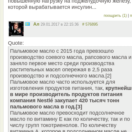
повышенную нагрузку на поджелудочную железу,
которой вырабатывается инсулин...
поощрить (1)
|
п
Ал
29.01.2017 в 22:15:36
# 576895
Quote:
Пальмовое масло с 2015 года превзошло
производство соевого масла, рапсового масла и
заняло первое место среди производства
растительных масел опережая в 2,5 раза
производство и подсолнечного масла.[2]
Пальмовое масло часто используется для
изготовления продуктов питания, так,
крупнейш
в мире производитель продуктов питания
компания Nestlé закупает 420 тысяч тонн
пальмового масла в год.[3]
Пальмовое масло превосходит подсолнечное
масло по витамину Е как по количеству, так и по
числу групп токотриенолов. По количеству
витамина А, которое в подсолнечном масле не