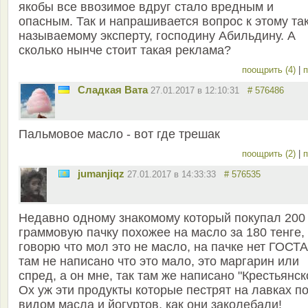
якобы все ввозимое вдруг стало вредным и
опасным. Так и напрашивается вопрос к этому та
называемому эксперту, господину Абильдину. А
сколько нынче стоит такая реклама?
поощрить (4)
|
п
Сладкая Вата
27.01.2017 в 12:10:31
# 576486
Пальмовое масло - вот где трешак
поощрить (2)
|
п
jumanjiqz
27.01.2017 в 14:33:33
# 576535
Недавно одному знакомому который покупал 200
граммовую пачку похожее на масло за 180 тенге,
говорю что мол это не масло, на пачке нет ГОСТА
там не написано что это мало, это маргарин или
спред, а он мне, так там же написано "Крестьянск
Ох уж эти продукты которые пестрят на лавках п
видом масла и йогуртов, как они заколебали!