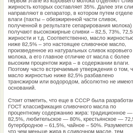
первом этапе из коровьего молока отделяют слив
жирность которых составляет 35%. Далее эти сл
направляют в сепаратор, в котором путем отдел
влаги (пахты – обезжиренной части сливок,
полученной в результате сепарирования молока)
получают высокожирные сливки – 82,5, 73%, 72,
жирности и т.д. Соответственно, масло жирность
ниже 82,5% – это настоящее сливочное масло,
произведенное из натуральных сливок коровьего
молока, а его главное отличие от масла с более
высоким процентом жира – в содержании влаги.
Поэтому часто встречаемые утверждения о том, ч
масло жирностью ниже 82,5% разбавлено
трансжиром или водородом, абсолютно не имею
оснований.
Стоит отметить, что еще в СССР была разработа
ГОСТ классификация сливочного масла по
процентному содержанию жира: традиционное —
82,5%, любительское — 80%, крестьянское — 72,
бутербродное – 61,5%, чайное – 50%. Разумеется
что чем меньше жира в сливочном масле, тем