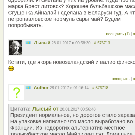
одобрили. И сметана у них на уровне. Куда проп
марка Брест литовск? Хорошее бульбашское мас
Сгущенка Айналайн сделана в Беларуси гуд. А чт
петропавловское нормуль сары май? Будем
попробывать.
поощрить (1)
|
п
Лысый
28.01.2017 в 00:58:30
# 576713
Кстати, где якорь новозеландский и валио финск
поощрить
|
п
Author
28.01.2017 в 01:16:14
# 576718
Цитата:
Лысый
от
28.01.2017 00:56:48
Президент нормальное, но дорогое стало зараза
На упаковке написано что масло выработано во
Франции. Из недорогих альтернатив местное
тюлькубасское масло Майликент сут. Домашние