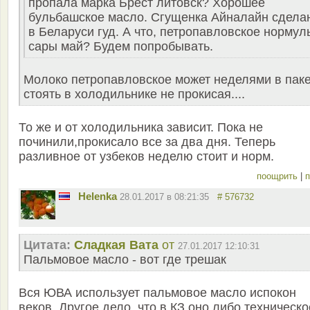
пропала марка Брест литовск? Хорошее
бульбашское масло. Сгущенка Айналайн сдела
в Беларуси гуд. А что, петропавловское нормул
сары май? Будем попробывать.
Молоко петропавловское может неделями в пак
стоять в холодильнике не прокисая....
То же и от холодильника зависит. Пока не
починили,прокисало все за два дня. Теперь
разливное от узбеков неделю стоит и норм.
поощрить
|
п
Helenka
28.01.2017 в 08:21:35
# 576732
Цитата:
Сладкая Вата
от
27.01.2017 12:10:31
Пальмовое масло - вот где трешак
Вся ЮВА использует пальмовое масло испокон
веков. Другое дело, что в КЗ оно либо техническо