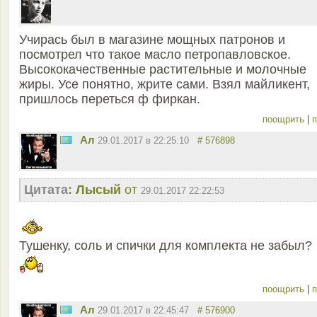
Учирась был в магазине мощных патронов и
посмотрел что такое масло петропавловское.
Высококачественные растительные и молочные
жиры. Усе понятно, жрите сами. Взял майликент,
пришлось переться ф фиркан.
поощрить
|
п
Ал
29.01.2017 в 22:25:10
# 576898
Цитата:
Лысый
от
29.01.2017 22:22:53
Тушенку, соль и спички для комплекта не забыл?
поощрить
|
п
Ал
29.01.2017 в 22:45:47
# 576900