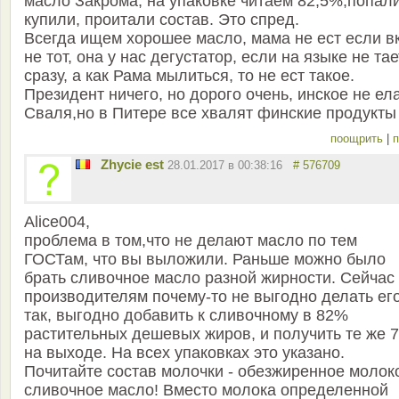
масло Закрома, на упаковке читаем 82,5%,попали
купили, проитали состав. Это спред.
Всегда ищем хорошее масло, мама не ест если в
не тот, она у нас дегустатор, если на языке не тае
сразу, а как Рама мылиться, то не ест такое.
Президент ничего, но дорого очень, инское не ел
Сваля,но в Питере все хвалят финские продукты
поощрить
|
п
Zhycie est
28.01.2017 в 00:38:16
# 576709
Alice004,
проблема в том,что не делают масло по тем
ГОСТам, что вы выложили. Раньше можно было
брать сливочное масло разной жирности. Сейчас
производителям почему-то не выгодно делать ег
так, выгодно добавить к сливочному в 82%
растительных дешевых жиров, и получить те же 
на выходе. На всех упаковках это указано.
Почитайте состав молочки - обезжиренное молок
сливочное масло! Вместо молока определенной