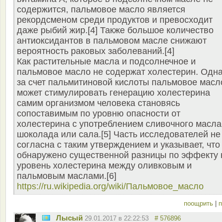
содержится, пальмовое масло является
рекордсменом среди продуктов и превосходит
даже рыбий жир.[4] Также большое количество
антиоксидантов в пальмовом масле снижают
вероятность раковых заболеваний.[4]
Как растительные масла и подсолнечное и
пальмовое масло не содержат холестерин. Одн
за счет пальмитиновой кислоты пальмовое масл
может стимулировать генерацию холестерина
самим организмом человека становясь
сопоставимым по уровню опасности от
холестерина с употреблением сливочного масла
шоколада или сала.[5] Часть исследователей не
согласна с таким утверждением и указывает, что
обнаружено существенной разницы по эффекту 
уровень холестерина между оливковым и
пальмовым маслами.[6]
https://ru.wikipedia.org/wiki/Пальмовое_масло
поощрить
|
п
Лысый
29.01.2017 в 22:22:53
# 576896