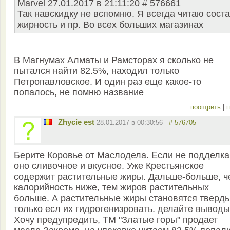
Marvel 27.01.2017 в 21:11:20 # 576661
Так навскидку не вспомню. Я всегда читаю соста
жирность и пр. Во всех больших магазинах
В Магнумах Алматы и Рамсторах я сколько не
пытался найти 82.5%, находил только
Петропавловское. И один раз еще какое-то
попалось, не помню название
поощрить
|
п
Zhycie est
28.01.2017 в 00:30:56
# 576705
Берите Коровье от Маслодела. Если не подделка,
оно сливочное и вкусное. Уже Крестьянское
содержит растительные жиры. Дальше-больше, ч
калорийность ниже, тем жиров растительных
больше. А растительные жиры становятся тверд
только есл их гидрогенизровать. делайте выводы
Хочу предупредить, ТМ "Златые горы" продает