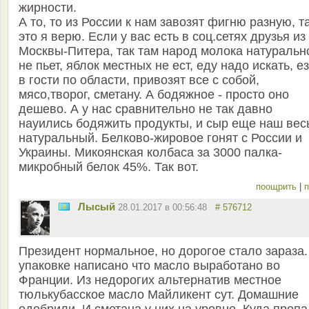
жирности.
А то, то из России к нам завозят фигню разную, т
это я верю. Если у вас есть в соц.сетях друзья из
Москвы-Питера, так там народ молока натуральн
не пьет, яблок местных не ест, еду надо искать, е
в гости по области, привозят все с собой,
мясо,творог, сметану. А бодяжное - просто оно
дешево. А у нас сравнительно не так давно
науились бодяжить продукты, и сыр еще наш вес
натуральный. Белково-жировое гонят с России и
Украины. Микоянская колбаса за 3000 палка-
микробный белок 45%. Так вот.
поощрить
|
п
Лысый
28.01.2017 в 00:56:48
# 576712
Президент нормальное, но дорогое стало зараза.
упаковке написано что масло выработано во
Франции. Из недорогих альтернатив местное
тюлькубасское масло Майликент сут. Домашние