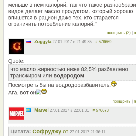
меньше в нем калорий, так что такое разнообраз
видов делает масло продуктом, который хорошо
впишется в рацион даже тех, кто старается
ограничить потребление калорий."
поощрить (2)
|
п
Zoggyla
27.01.2017 в 21:49:35
# 576669
Quote:
что масло жирностью ниже 82,5% разбавлено
трансжиром или
водородом
Посмотреть бы на водродоразбавитель.
Ага, вот он
поощрить
|
п
Marvel
27.01.2017 в 22:01:31
# 576673
Цитата:
Софруджу
от
27.01.2017 21:36:11