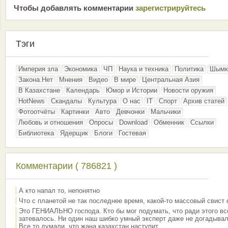
Чтобы добавлять комментарии
зарeгиcтрирyйтeсь
Тэги
Империя зла
Экономика
ЧП
Наука и техника
Политика
Шымк
Закона.Нет
Мнения
Видео
В мире
Центральная Азия
В Казахстане
Календарь
Юмор и Истории
Новости оружия
HotNews
Скандалы
Культура
О нас
IT
Спорт
Архив статей
Фотоотчёты
Картинки
Авто
Девчонки
Мальчики
Любовь и отношения
Опросы
Download
Обменник
Ссылки
Библиотека
Ядерщик
Блоги
Гостевая
Комментарии ( 786821 )
А кто напал то, непонятно
Что с планетой не так последнее время, какой-то массовый свист
Это ГЕНИАЛЬНО господа. Кто бы мог подумать, что ради этого вс
затевалось. Ни один наш шибко умный эксперт даже не догадывал
Все то думали, что жана казахстан наступит