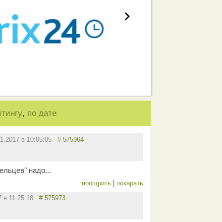
,
йтингу
по дате
01.2017 в 10:05:05
# 575964
льцев" надо...
поощрить
|
покарать
7 в 11:25:18
# 575973