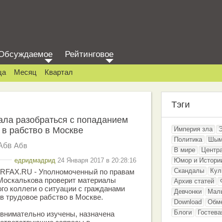
Обсуждаемое
Рейтинговое
ца
Месяц
Квартал
Тэги
ла разобраться с попаданием
 в рабство в Москве
Империя зла
Политика
Шым
Абв
Абв
В мире
Центр
едридмадрид
24 Января 2017 в 20:28:16
Юмор и Истори
Скандалы
Кул
TERFAX.RU - Уполномоченный по правам
 Москалькова проверит материалы
Архив статей
го коллеги о ситуации с гражданами
Девчонки
Мал
в трудовое рабство в Москве.
Download
Обм
Блоги
Гостева
внимательно изучены, назначена