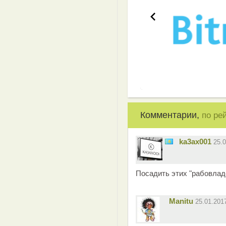
Комментарии,
по ре
ka3ax001
25.
Посадить этих "рабовладе
Manitu
25.01.201