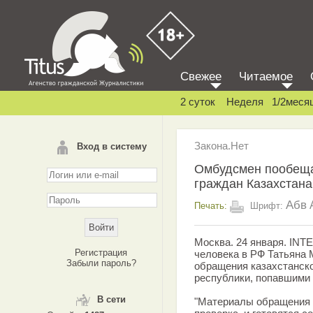
Свежее
Читаемое
2 суток
Неделя
1/2меся
Закона.Нет
Вход в систему
Омбудсмен пообеща
граждан Казахстана
Абв
Печать:
Шрифт:
Москва. 24 января. IN
Регистрация
человека в РФ Татьяна
Забыли пароль?
обращения казахстанско
республики, попавшими 
В сети
"Материалы обращения 