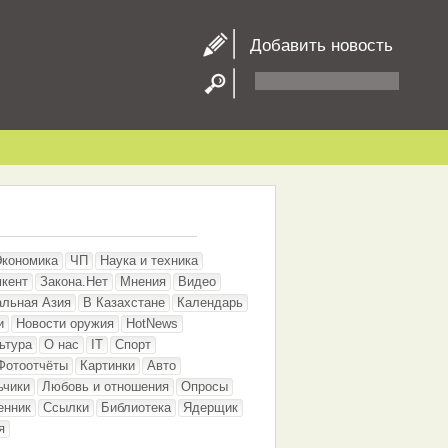
Добавить новость
Экономика
ЧП
Наука и техника
кент
Закона.Нет
Мнения
Видео
альная Азия
В Казахстане
Календарь
и
Новости оружия
HotNews
ьтура
О нас
IT
Спорт
Фотоотчёты
Картинки
Авто
ьчики
Любовь и отношения
Опросы
енник
Ссылки
Библиотека
Ядерщик
я