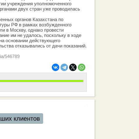
тии учреждения уполномоченного
рганами двух стран уже проводилась
венных органов Казахстана по
туры РФ в рамках возбужденного
ли в Москву, однако провести
ние им не удалось, поскольку в ходе
 на основании действующего
льства отказывались от дачи показаний.
sia/546789
аших клиентов