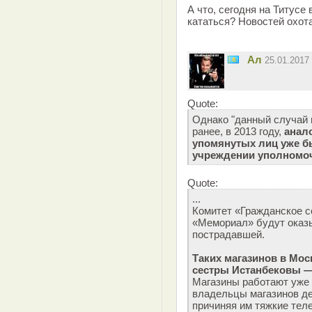
А что, сегодня на Титус
кататься? Новостей охота
Ал
25.01.2017
Quote:
Однако "данный случай 
ранее, в 2013 году,
анал
упомянутых лиц уже б
учреждении уполномо
Quote:
...
Комитет «Гражданское с
«Мемориал» будут оказ
пострадавшей.
Таких магазинов в Мос
сестры Истанбековы —
Магазины работают уже 
владельцы магазинов де
причиняя им тяжкие тел