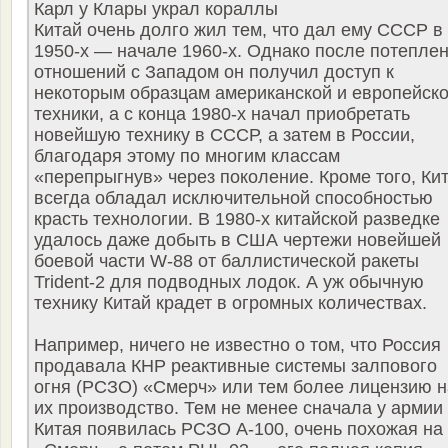
Карл у Клары украл кораллы
Китай очень долго жил тем, что дал ему СССР в
1950-х — начале 1960-х. Однако после потепле
отношений с Западом он получил доступ к
некоторым образцам американской и европейск
техники, а с конца 1980-х начал приобретать
новейшую технику в СССР, а затем в России,
благодаря этому по многим классам
«перепрыгнув» через поколение. Кроме того, Ки
всегда обладал исключительной способностью
красть технологии. В 1980-х китайской разведке
удалось даже добыть в США чертежи новейшей
боевой части W-88 от баллистической ракеты
Trident-2 для подводных лодок. А уж обычную
технику Китай крадет в огромных количествах.
Например, ничего не известно о том, что Россия
продавала КНР реактивные системы залпового
огня (РСЗО) «Смерч» или тем более лицензию н
их производство. Тем не менее сначала у армии
Китая появилась РСЗО А-100, очень похожая на