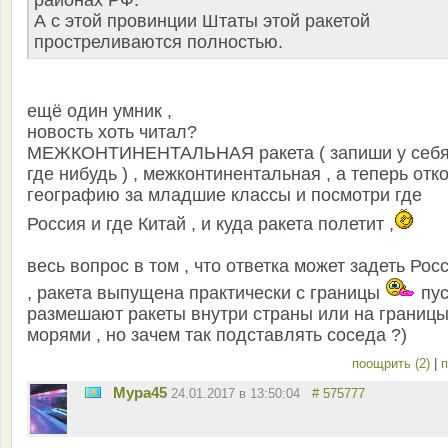
районах РФ.
А с этой провинции Штаты этой ракетой
простреливаются полностью.
ещё один умник ,
новость хоть читал?
МЕЖКОНТИНЕНТАЛЬНАЯ ракета ( запиши у себ
где нибудь ) , межконтинентальная , а теперь отк
географию за младшие классы и посмотри где
Россия и где Китай , и куда ракета полетит ,
весь вопрос в том , что ответка может задеть Рос
, ракета выпущена практически с границы
пус
размешают ракеты внутри страны или на границы
морями , но зачем так подставлять соседа ?)
поощрить (2)
|
п
Мура45
24.01.2017 в 13:50:04
# 575777