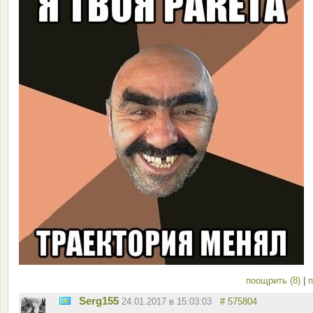
поощрить (8)
|
п
Serg155
24.01.2017 в 15:03:03
# 575804