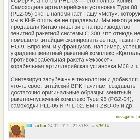
«Смерч», а потом PHL-03 — его полная копия.
Самоходная артиллерийская установка Туре 88
(PLZ-05) очень напоминает нашу «Мсту», котору
мы в КНР опять же не продавали. Мы никогда не
продавали Китаю лицензию на производство
зенитной ракетной системы С-300, что отнюдь н
помешало китайцам скопировать ее под назван
HQ-9. Впрочем, и у французов, например, успеш
украдены зенитный ракетный комплекс «Кроталь
противокорабельная ракета «Экзосет»,
корабельная артиллерийская установка М68 и т. 
Синтезируя зарубежные технологии и добавляя
что-то свое, китайский ВПК начинает создавать
достаточно оригинальные образцы: зенитный
ракетно-пушечный комплекс Туре 95 (PGZ-04),
самоходки PLL-05 и PTL-02, БМП ZBD-05 и др.
поощрить
|
п
arhar
24.01.2017 в 21:59:53
# 575914