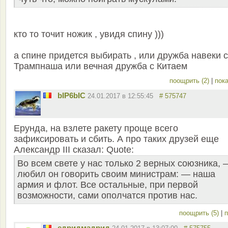
кто то точит ножик , увидя спину )))
а спине придется выбирать , или дружба навеки с
Трампнаша или вечная дружба с Китаем
поощрить (2)
|
пока
bIP6bIC
24.01.2017 в 12:55:45
# 575747
Ерунда, на взлете ракету проще всего
зафиксировать и сбить. А про таких друзей еще
Александр III cказал: Quote:
Во всем свете у нас только 2 верных союзника, 
любил он говорить своим министрам: — наша
армия и флот. Все остальные, при первой
возможности, сами ополчатся против нас.
поощрить (5)
|
п
едридмадрид