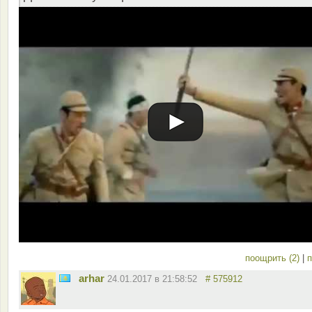
поощрить (2)
|
п
arhar
24.01.2017 в 21:58:52
# 575912