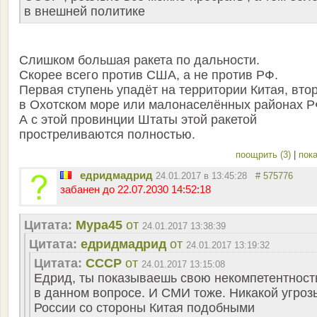
в внешней политике
Слишком большая ракета по дальности.
Скорее всего против США, а не против РФ.
Первая ступень упадёт на территории Китая, вто
в Охотском море или малонаселённых районах Р
А с этой провинции Штаты этой ракетой
простреливаются полностью.
поощрить (3)
|
пока
едридмадрид
24.01.2017 в 13:45:28
# 575776
забанен до 22.07.2030 14:52:18
Цитата:
Мура45
от
24.01.2017 13:38:39
Цитата:
едридмадрид
от
24.01.2017 13:19:32
Цитата:
СССР
от
24.01.2017 13:15:08
Едрид, ты показываешь свою некомпетентност
в данном вопросе. И СМИ тоже. Никакой угроз
России со стороны Китая подобными