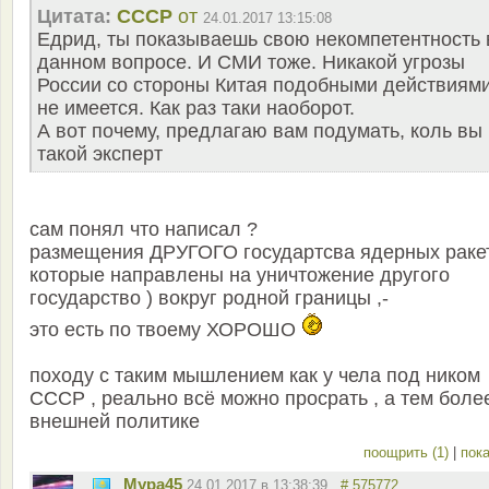
Цитата:
СССР
от
24.01.2017 13:15:08
Едрид, ты показываешь свою некомпетентность 
данном вопросе. И СМИ тоже. Никакой угрозы
России со стороны Китая подобными действиям
не имеется. Как раз таки наоборот.
А вот почему, предлагаю вам подумать, коль вы
такой эксперт
сам понял что написал ?
размещения ДРУГОГО государтсва ядерных ракет
которые направлены на уничтожение другого
государство ) вокруг родной границы ,-
это есть по твоему ХОРОШО
походу с таким мышлением как у чела под ником
СССР , реально всё можно просрать , а тем боле
внешней политике
поощрить (1)
|
пока
Мура45
24.01.2017 в 13:38:39
# 575772