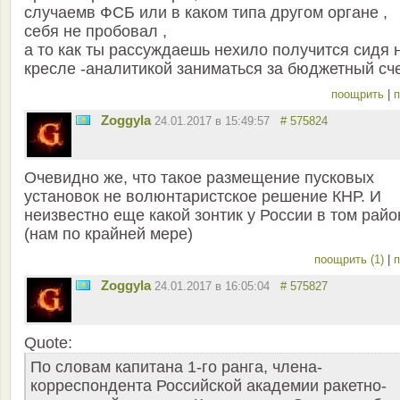
случаемв ФСБ или в каком типа другом органе ,
себя не пробовал ,
а то как ты рассуждаешь нехило получится сидя 
кресле -аналитикой заниматься за бюджетный сч
поощрить
|
п
Zoggyla
24.01.2017 в 15:49:57
# 575824
Очевидно же, что такое размещение пусковых
установок не волюнтаристское решение КНР. И
неизвестно еще какой зонтик у России в том райо
(нам по крайней мере)
поощрить (1)
|
п
Zoggyla
24.01.2017 в 16:05:04
# 575827
Quote:
По словам капитана 1-го ранга, члена-
корреспондента Российской академии ракетно-