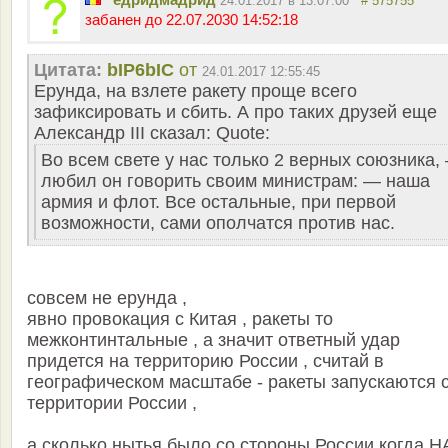
24.01.2017 в 13:07:00
# 575755
забанен до 22.07.2030 14:52:18
Цитата:
bIP6bIC
от
24.01.2017 12:55:45
Ерунда, на взлете ракету проще всего
зафиксировать и сбить. А про таких друзей еще
Александр III cказал: Quote:
Во всем свете у нас только 2 верных союзника,
любил он говорить своим министрам: — наша
армия и флот. Все остальные, при первой
возможности, сами ополчатся против нас.
совсем не ерунда ,
явно провокация с Китая , ракеты то
межконтинтальные , а значит ответный удар
придется на территорию России , считай в
географическом масштабе - ракеты запускаются 
территории России ,
а сколько нытья было со стороны России когда 