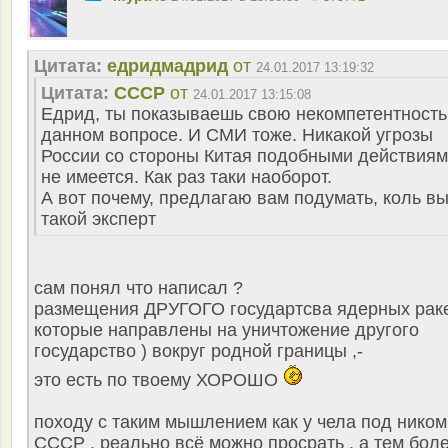
Цитата:
едридмадрид
от
24.01.2017 13:19:32
Цитата:
СССР
от
24.01.2017 13:15:08
Едрид, ты показываешь свою некомпетентность
данном вопросе. И СМИ тоже. Никакой угрозы
России со стороны Китая подобными действия
не имеется. Как раз таки наоборот.
А вот почему, предлагаю вам подумать, коль в
такой эксперт
сам понял что написал ?
размещения ДРУГОГО государтсва ядерных раке
которые направлены на уничтожение другого
государство ) вокруг родной границы ,-
это есть по твоему ХОРОШО
походу с таким мышлением как у чела под ником
СССР , реально всё можно просрать , а тем бол