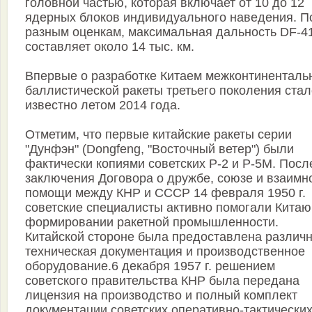
головной частью, которая включает от 10 до 12
ядерных блоков индивидуального наведения. П
разным оценкам, максимальная дальность DF-4
составляет около 14 тыс. км.
Впервые о разработке Китаем межконтиненталь
баллистической ракеты третьего поколения стал
известно летом 2014 года.
Отметим, что первые китайские ракеты серии
"Дунфэн" (Dongfeng, "Восточный ветер") были
фактически копиями советских Р-2 и Р-5М. Посл
заключения Договора о дружбе, союзе и взаимн
помощи между КНР и СССР 14 февраля 1950 г.
советские специалисты активно помогали Китаю
формировании ракетной промышленности.
Китайской стороне была предоставлена различ
техническая документация и производственное
оборудование.6 декабря 1957 г. решением
советского правительства КНР была передана
лицензия на производство и полный комплект
документации советских оперативно-тактически