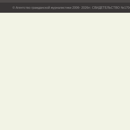
© Агентство гражданской журналистики 2006- 2026гг. СВИДЕТЕЛЬСТВО №17