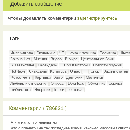
Добавить сообщение
Чтобы добавлять комментарии
зарeгиcтрирyйтeсь
Тэги
Империя зла
Экономика
ЧП
Наука и техника
Политика
Шымк
Закона.Нет
Мнения
Видео
В мире
Центральная Азия
В Казахстане
Календарь
Юмор и Истории
Новости оружия
HotNews
Скандалы
Культура
О нас
IT
Спорт
Архив статей
Фотоотчёты
Картинки
Авто
Девчонки
Мальчики
Любовь и отношения
Опросы
Download
Обменник
Ссылки
Библиотека
Ядерщик
Блоги
Гостевая
Комментарии ( 786821 )
А кто напал то, непонятно
Что с планетой не так последнее время, какой-то массовый свист