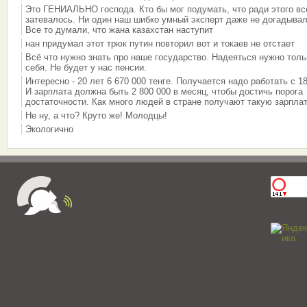
Это ГЕНИАЛЬНО господа. Кто бы мог подумать, что ради этого вс
затевалось. Ни один наш шибко умный эксперт даже не догадывал
Все то думали, что жана казахстан наступит
нан придумал этот трюк путин повторил вот и токаев не отстает
Всё что нужно знать про наше государство. Надеяться нужно толь
себя. Не будет у нас пенсии.
Интересно - 20 лет 6 670 000 тенге. Получается надо работать с 18
И зарплата должна быть 2 800 000 в месяц, чтобы достичь порога
достаточности. Как много людей в стране получают такую зарплат
Не ну, а что? Круто же! Молодцы!
Экологично