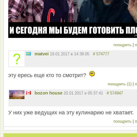
поощрить
|
п
matvei
19.01.2017 в 14:38:05
# 574777
эту ересь еще кто то смотрит?
поощрить (1)
|
п
bozon house
20.01.2017 в 05:37:41
# 574947
У них уже ведущих на эту кулинарию не хватает.
поощрить
|
п