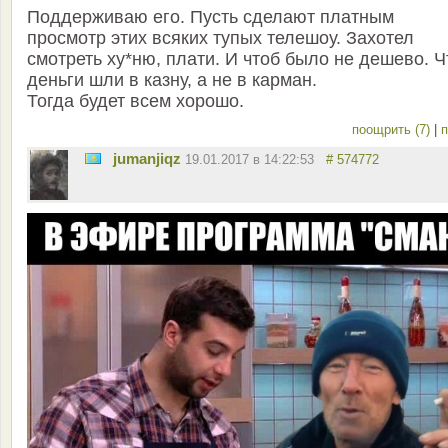
Поддерживаю его. Пусть сделают платным
просмотр этих всяких тупых телешоу. Захотел
смотреть ху*ню, плати. И чтоб было не дешево. Ч
деньги шли в казну, а не в карман.
Тогда будет всем хорошо.
поощрить (7)
|
п
jumanjiqz
19.01.2017 в 14:22:53
# 574772