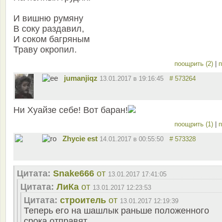
И вишню румяну
В соку раздавил,
И соком багряным
Траву окропил.
поощрить (2)
|
п
jumanjiqz
13.01.2017 в 19:16:45
# 573264
Ни Хуайзе себе! Вот баран!
поощрить (1)
|
п
Zhycie est
14.01.2017 в 00:55:50
# 573328
Цитата:
Snake666
от
13.01.2017 17:41:05
Цитата:
ЛиКа
от
13.01.2017 12:23:53
Цитата:
строитель
от
13.01.2017 12:19:39
Теперь его на шашлык раньше положенного
срока отправят.