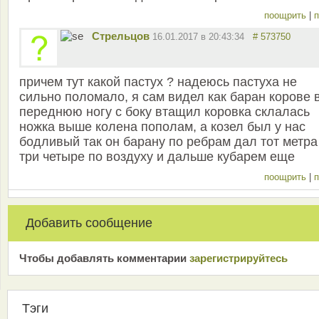
поощрить
|
п
Стрельцов
16.01.2017 в 20:43:34
# 573750
причем тут какой пастух ? надеюсь пастуха не
сильно поломало, я сам видел как баран корове 
переднюю ногу с боку втащил коровка склалась
ножка выше колена пополам, а козел был у нас
бодливый так он барану по ребрам дал тот метра
три четыре по воздуху и дальше кубарем еще
поощрить
|
п
Добавить сообщение
Чтобы добавлять комментарии
зарeгиcтрирyйтeсь
Тэги