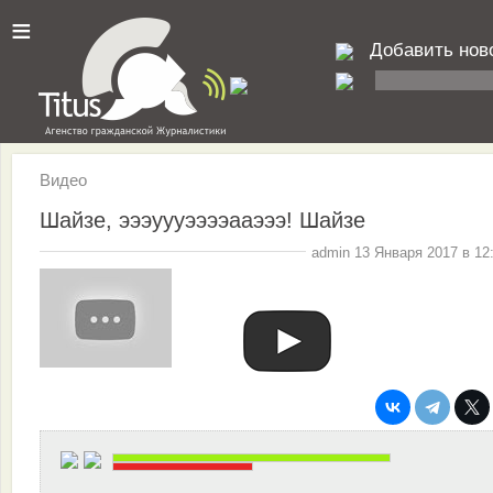
≡
Добавить нов
Видео
Шайзе, эээуууээээааэээ! Шайзе
admin 13 Января 2017 в 12