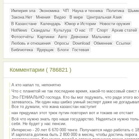
Империя зла
Экономика
ЧП
Наука и техника
Политика
Шымк
Закона.Нет
Мнения
Видео
В мире
Центральная Азия
В Казахстане
Календарь
Юмор и Истории
Новости оружия
HotNews
Скандалы
Культура
О нас
IT
Спорт
Архив статей
Фотоотчёты
Картинки
Авто
Девчонки
Мальчики
Любовь и отношения
Опросы
Download
Обменник
Ссылки
Библиотека
Ядерщик
Блоги
Гостевая
Комментарии ( 786821 )
А кто напал то, непонятно
Что с планетой не так последнее время, какой-то массовый свист
Это ГЕНИАЛЬНО господа. Кто бы мог подумать, что ради этого вс
затевалось. Ни один наш шибко умный эксперт даже не догадывал
Все то думали, что жана казахстан наступит
нан придумал этот трюк путин повторил вот и токаев не отстает
Всё что нужно знать про наше государство. Надеяться нужно толь
себя. Не будет у нас пенсии.
Интересно - 20 лет 6 670 000 тенге. Получается надо работать с 18
И зарплата должна быть 2 800 000 в месяц, чтобы достичь порога