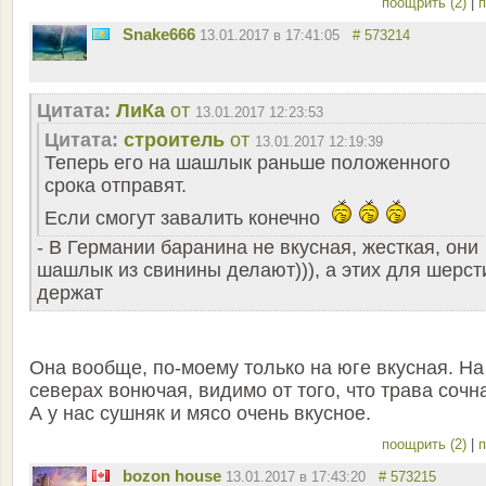
поощрить (2)
|
п
Snake666
13.01.2017 в 17:41:05
# 573214
Цитата:
ЛиКа
от
13.01.2017 12:23:53
Цитата:
строитель
от
13.01.2017 12:19:39
Теперь его на шашлык раньше положенного
срока отправят.
Если смогут завалить конечно
- В Германии баранина не вкусная, жесткая, они
шашлык из свинины делают))), а этих для шерст
держат
Она вообще, по-моему только на юге вкусная. На
северах вонючая, видимо от того, что трава сочн
А у нас сушняк и мясо очень вкусное.
поощрить (2)
|
п
bozon house
13.01.2017 в 17:43:20
# 573215