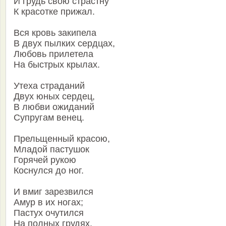
И грудь свою страстну
К красотке прижал.
Вся кровь закипела
В двух пылких сердцах,
Любовь прилетела
На быстрых крылах.
Утеха страданий
Двух юных сердец,
В любви ожиданий
Супругам венец.
Прельщенный красою,
Младой пастушок
Горячей рукою
Коснулся до ног.
И вмиг зарезвился
Амур в их ногах;
Пастух очутился
На полных грудях.