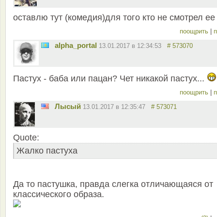
оставлю тут (комедия)для того кто не смотрел ее
поощрить
|
п
alpha_portal
13.01.2017 в 12:34:53
# 573070
Пастух - баба или пацан? Чет никакой пастух...
поощрить
|
п
Лысый
13.01.2017 в 12:35:47
# 573071
Quote:
Жалко пастуха
Да то пастушка, правда слегка отличающаяся от
классического образа.