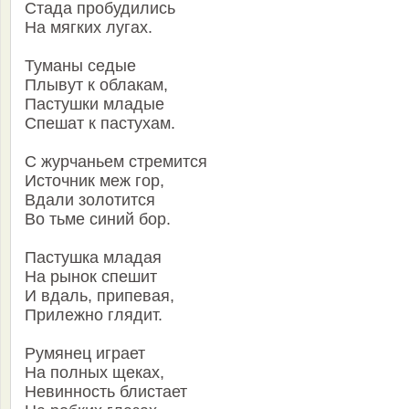
Стада пробудились
На мягких лугах.
Туманы седые
Плывут к облакам,
Пастушки младые
Спешат к пастухам.
С журчаньем стремится
Источник меж гор,
Вдали золотится
Во тьме синий бор.
Пастушка младая
На рынок спешит
И вдаль, припевая,
Прилежно глядит.
Румянец играет
На полных щеках,
Невинность блистает