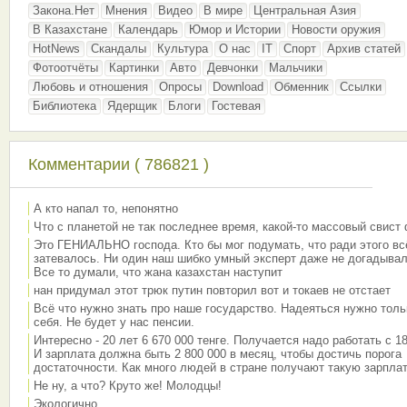
Закона.Нет
Мнения
Видео
В мире
Центральная Азия
В Казахстане
Календарь
Юмор и Истории
Новости оружия
HotNews
Скандалы
Культура
О нас
IT
Спорт
Архив статей
Фотоотчёты
Картинки
Авто
Девчонки
Мальчики
Любовь и отношения
Опросы
Download
Обменник
Ссылки
Библиотека
Ядерщик
Блоги
Гостевая
Комментарии ( 786821 )
А кто напал то, непонятно
Что с планетой не так последнее время, какой-то массовый свист
Это ГЕНИАЛЬНО господа. Кто бы мог подумать, что ради этого вс
затевалось. Ни один наш шибко умный эксперт даже не догадывал
Все то думали, что жана казахстан наступит
нан придумал этот трюк путин повторил вот и токаев не отстает
Всё что нужно знать про наше государство. Надеяться нужно толь
себя. Не будет у нас пенсии.
Интересно - 20 лет 6 670 000 тенге. Получается надо работать с 18
И зарплата должна быть 2 800 000 в месяц, чтобы достичь порога
достаточности. Как много людей в стране получают такую зарплат
Не ну, а что? Круто же! Молодцы!
Экологично