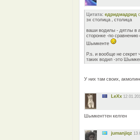
Цитата:
едридмадрид
эх столица , столица
ваши водилы - дятлы в а
сторонке -по сравнению
Шымкенте
P.s. и вообще не секрет
таких водил -это Шымкен
У них там своих, акмоли
LeXx
12.01.20
Шымкенттен келген
jumanjiqz
13.