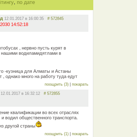
,
йтингу
по дате
ид
12.01.2017 в 16:00:35
# 572845
2030 14:52:18
тобусах , нервно пусть курят в
с нашими водиламидятлами в
что -кузница для Алматы и Астаны
 , однако много на работу туда едут
поощрить (3)
|
покарать
12.01.2017 в 16:32:12
# 572855
ение квалификации во всех отраслях
я и водил общественного транспорта.
из другой страны
поощрить (1)
|
покарать