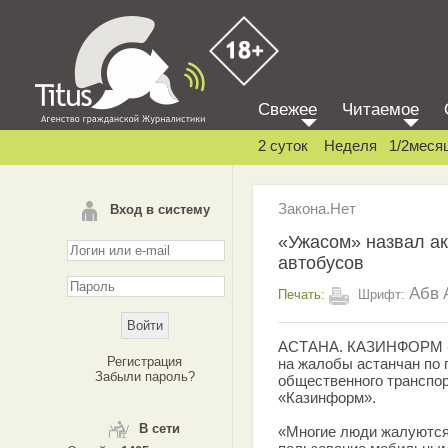
Свежее
Читаемое
2 суток
Неделя
1/2меся
Закона.Нет
Вход в систему
«Ужасом» назвал а
автобусов
Абв
Печать:
Шрифт:
АСТАНА. КАЗИНФОРМ - 
Регистрация
на жалобы астанчан по 
Забыли пароль?
общественного транспо
«Казинформ».
В сети
«Многие люди жалуются