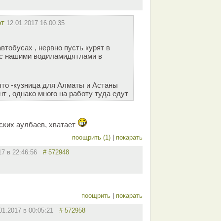
от
12.01.2017 16:00:35
втобусах , нервно пусть курят в
 с нашими водиламидятлами в
 что -кузница для Алматы и Астаны
т , однако много на работу туда едут
нских аулбаев, хватает
поощрить (1)
|
покарать
17 в 22:46:56
# 572948
поощрить
|
покарать
01.2017 в 00:05:21
# 572958