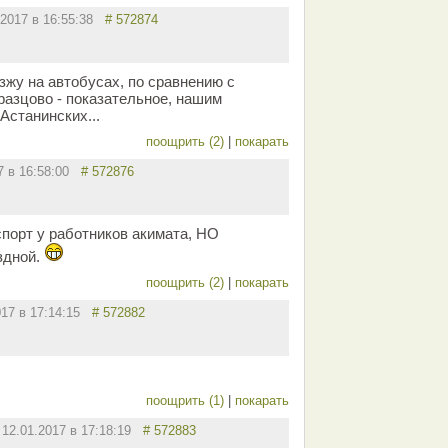
.2017 в 16:55:38
# 572874
зжу на автобусах, по сравнению с
разцово - показательное, нашим
Астанинских...
поощрить (2)
|
покарать
17 в 16:58:00
# 572876
порт у работников акимата, НО
здной.
поощрить (2)
|
покарать
017 в 17:14:15
# 572882
поощрить (1)
|
покарать
12.01.2017 в 17:18:19
# 572883