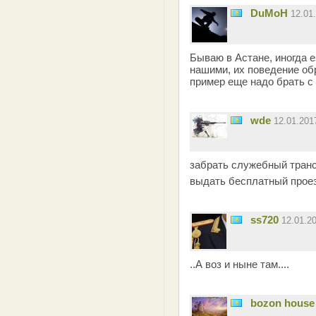
DuMoH
12.01
Бываю в Астане, иногда е
нашими, их поведение об
пример еще надо брать с 
wde
12.01.20
забрать служебный транс
выдать бесплатный прое
ss720
12.01.2
..А воз и ныне там....
bozon house