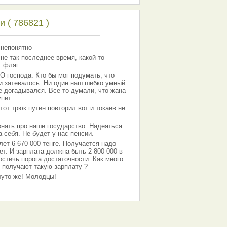
 ( 786821 )
 непонятно
 не так последнее время, какой-то
т фляг
господа. Кто бы мог подумать, что
 и затевалось. Ни один наш шибко умный
е догадывался. Все то думали, что жана
упит
тот трюк путин повторил вот и токаев не
знать про наше государство. Надеяться
 себя. Не будет у нас пенсии.
лет 6 670 000 тенге. Получается надо
ет. И зарплата должна быть 2 800 000 в
остичь порога достаточности. Как много
 получают такую зарплату ?
Круто же! Молодцы!