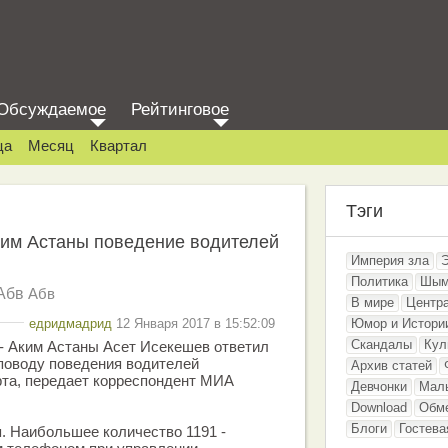
Обсуждаемое
Рейтинговое
ца
Месяц
Квартал
Тэги
ким Астаны поведение водителей
Империя зла
Политика
Шым
Абв
Абв
В мире
Центр
едридмадрид
12 Января 2017 в 15:52:09
Юмор и Истори
Скандалы
Кул
Аким Астаны Асет Исекешев ответил
поводу поведения водителей
Архив статей
рта, передает корреспондент МИА
Девчонки
Мал
Download
Обм
Блоги
Гостева
. Наибольшее количество 1191 -