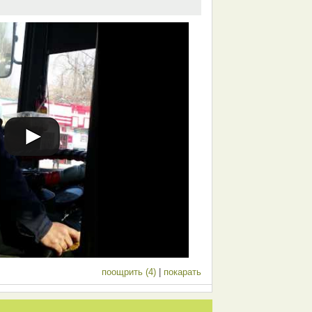
поощрить (4)
|
покарать