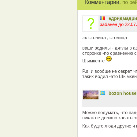
Комментарии,
по ре
едридмадр
забанен до 22.07.
эх столица , столица
ваши водилы - дятлы в ав
сторонке -по сравнению 
Шымкенте
P.s. и вообще не секрет 
таких водил -это Шымкент
bozon house
Можно подумать, что пад
никак не должно касатьс
Как будто люди другие и 