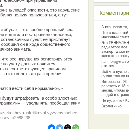
 телефоном при управлении
м.
 жизнь людей опасности, это нарушение
Комментарии
билях нельзя пользоваться, а тут
А кто напал то,
автобусах - это вообще прошлый век.
Что с планетой
не водителя постороннего человека,
массовый свис
в остановочный пункт, не пристегнут
Это ГЕНИАЛЬНО 
- сообщил он в ходе общественного
ради этого всё
ичного акимата.
эксперт даже н
казахстан наст
 что все нарушения регистрируются,
нан придумал э
е по учету данных появится
отстает
ть несоответствующее правилам
Всё что нужно 
 за это вплоть до расторжения
нужно только на
Интересно - 20 
работать с 18 л
учатся вести себя нормально», -
месяц, чтобы д
людей в стране
 будут штрафовать, а особо злостных
Не ну, а что? 
аранками» — увольнять, пообещал аким
Экологично
ru/isekeshev-raskritikoval-vyzyvayuschee-
obusov_a2988238