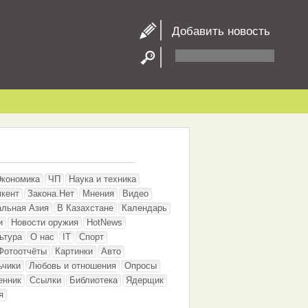
Добавить новость
Экономика
ЧП
Наука и техника
кент
Закона.Нет
Мнения
Видео
альная Азия
В Казахстане
Календарь
и
Новости оружия
HotNews
ьтура
О нас
IT
Спорт
Фотоотчёты
Картинки
Авто
ьчики
Любовь и отношения
Опросы
енник
Ссылки
Библиотека
Ядерщик
я