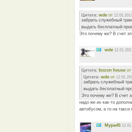
Цитата:
wde
от
12.01.201
забрать служебный тран
выдать бесплатный про
Это почему же? В счет зп
wde
12.01.20
Цитата:
bozon house
о
Цитата:
wde
от
12.01.20
забрать служебный тра
выдать бесплатный пр
Это почему же? В счет з
надо же их как-то допол
автобусом, а то на такси
Мура45
12.01