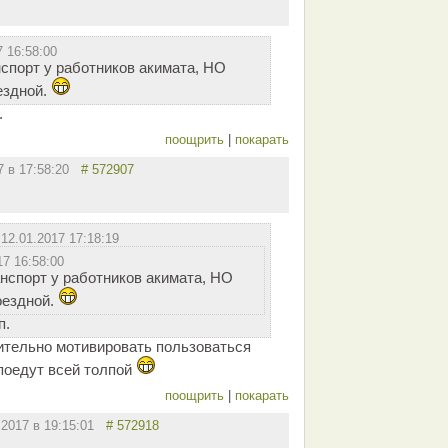
7 16:58:00
спорт у работников акимата, НО
ездной.
.
поощрить
|
покарать
17 в 17:58:20
# 572907
т
12.01.2017 17:18:19
17 16:58:00
нспорт у работников акимата, НО
оездной.
п.
нительно мотивировать пользоваться
 поедут всей толпой
поощрить
|
покарать
.2017 в 19:15:01
# 572918