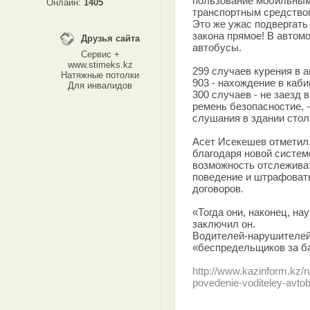
пользование мобильным
Онлайн:
1405
транспортным средство
Это же ужас подвергать
закона прямое! В автомо
Друзья сайта
автобусы.
Сервис +
www.stimeks.kz
299 случаев курения в 
Натяжные потолки
903 - нахождение в каби
Для инвалидов
300 случаев - не заезд 
ремень безопасностие, 
слушания в здании стол
Асет Исекешев отметил,
благодаря новой систем
возможность отслежива
поведение и штрафовать
договоров.
«Тогда они, наконец, на
заключил он.
Водителей-нарушителей
«беспредельщиков за б
http://www.kazinform.kz/
povedenie-voditeley-avt