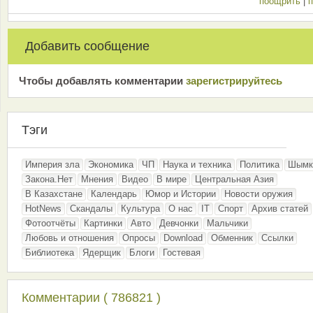
поощрить
|
п
Добавить сообщение
Чтобы добавлять комментарии
зарeгиcтрирyйтeсь
Тэги
Империя зла
Экономика
ЧП
Наука и техника
Политика
Шымк
Закона.Нет
Мнения
Видео
В мире
Центральная Азия
В Казахстане
Календарь
Юмор и Истории
Новости оружия
HotNews
Скандалы
Культура
О нас
IT
Спорт
Архив статей
Фотоотчёты
Картинки
Авто
Девчонки
Мальчики
Любовь и отношения
Опросы
Download
Обменник
Ссылки
Библиотека
Ядерщик
Блоги
Гостевая
Комментарии ( 786821 )