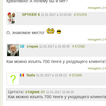
Креативно! А почему бы и нет?
поощрить
|
п
SPYKER X
11.01.2017 в 15:03:00
# 572379
О, знакомое место!
поощрить
|
п
старик
11.01.2017 в 15:49:30
# 572392
Как можно изъять 700 тенге у уходящего клиента
поощрить
|
п
Nafis
11.01.2017 в 15:58:13
# 572400
Цитата:
старик
от
11.01.2017 15:49:30
Как можно изъять 700 тенге у уходящего клиент