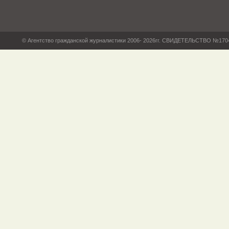
© Агентство гражданской журналистики 2006- 2026гг. СВИДЕТЕЛЬСТВО №17