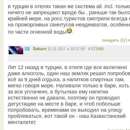
в турции в отелях такая же система all. incl. тольк
ничего не запрещают вроде бы . раньше так было
крайней мере, на росс.туристов смотрели всегда 
на прожорливых свинтусов-неадекватов, особен
по части огненной воды
.
поощрить (1)
|
п
Saturn
11.01.2017 в 19:37:59
# 572498
Лет 12 назад в турции, в отеле где все включено
даже алкоголь, один наш земляк решил попробо
всё за 9 дней отдыха, а напитков спиртных там,
мягко говоря море. Наливали только в баре, хоть
за все уплачено, в бутылках ему напитки
естественно не давали, поэтому он проводил
дегустацию на месте в баре, и чтоб побольше
попробовать, временами он выходил на улицу
проблеваться, вот такой он - наш Казахстанский
менталитет.