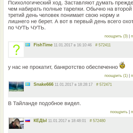
Психологический ход. Заставляют думать прежд
чем набирать полные тарелки. Обычно на второй
третий день человек понимает свою норму и
лишнего не берет. А вот в первый день всего охо
по ЧУТЬ ЧУТЬ.
поощрить (3)
|
п
FishTime
11.01.2017 в 16:10:46
# 572411
у нас не прокатит, банкротство обеспеченно
поощрить (1)
|
п
Snake666
11.01.2017 в 18:28:17
# 572471
В Тайланде подобное видел.
поощрить
|
п
КЕДЫ
11.01.2017 в 18:48:01
# 572480