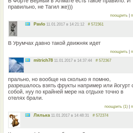
В Форте Верный в Алмате есть такое правило. И
правильно, не Тагил же)))
поощрить
|
п
Pavlo
11.01.2017 в 14:21:12
# 572361
В Урумчах давно такой движняк идет
поощрить
|
п
mitrich78
11.01.2017 в 14:37:44
# 572367
прально, но вообще на сколько я помню,
разрешалось взять фрукты например или йогурт 
собой, нуу по крайней мере на отдыхе точно в
отелях брали.
поощрить (1)
|
п
Лялька
11.01.2017 в 14:48:31
# 572374