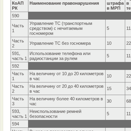
КоАП
Наименование правонарушения
штрафа
в
РК
в МРП
те
590
Управление ТС (транспортным
Часть
средством) с нечитаемым
5
11
1
госномером
Часть
Управление ТС без госномера
10
22
2
591,
Использование телефона или
5
11
часть 1
радиостанции за рулем
592
Часть
На величину от 10 до 20 километров
10
22
1
в час
Часть
На величину от 20 до 40 километров
15
34
2
в час
Часть
На величину более 40 километров в
30
68
3
час
593,
Неиспользование ремней
5
11
часть 1
безопасности
594