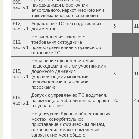
608,
находящимся в состоянии
часть 1
алкогольного, наркотического или
токсикоманического опьянения
612,
Управление ТС без надлежащих
5
11
часть 1
документов
Невыполнение законного
613,
требования сотрудника
часть 1
правоохранительных органов об
остановке ТС
Нарушение правил движения
пешеходами и иными участниками
615,
дорожного движения
5
11
часть 1
(управляющими мопедами,
велосипедами и гужевыми
повозками)
Допуск к управлению ТС водителя,
619,
не имеющего либо лишенного права
20
45
часть 1
на управление
Нецензурная брань в общественных
местах, оскорбительное
приставание к физическим лицам,
осквернение жилых помещений,
загрязнение мест общего