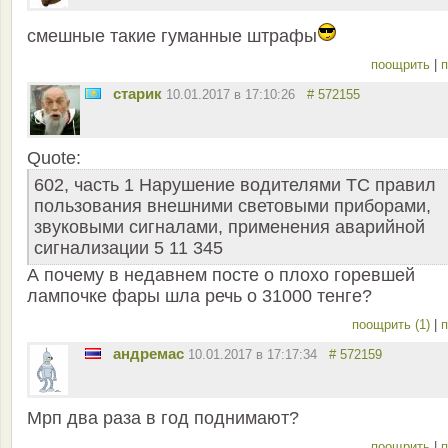
смешные такие гуманные штрафы
поощрить
|
п
старик
10.01.2017 в 17:10:26
# 572155
Quote:
602, часть 1 Нарушение водителями ТС правил
пользования внешними световыми приборами,
звуковыми сигналами, применения аварийной
сигнализации 5 11 345
А почему в недавнем посте о плохо горевшей
лампочке фары шла речь о 31000 тенге?
поощрить (1)
|
п
андремас
10.01.2017 в 17:17:34
# 572159
Мрп два раза в год поднимают?
поощрить
|
п