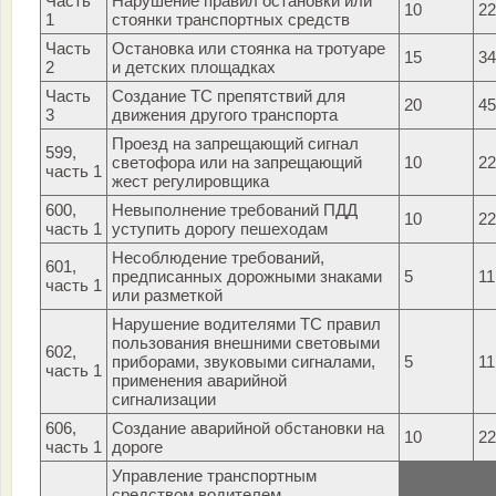
Часть
Нарушение правил остановки или
10
22
1
стоянки транспортных средств
Часть
Остановка или стоянка на тротуаре
15
34
2
и детских площадках
Часть
Создание ТС препятствий для
20
45
3
движения другого транспорта
Проезд на запрещающий сигнал
599,
светофора или на запрещающий
10
22
часть 1
жест регулировщика
600,
Невыполнение требований ПДД
10
22
часть 1
уступить дорогу пешеходам
Несоблюдение требований,
601,
предписанных дорожными знаками
5
11
часть 1
или разметкой
Нарушение водителями ТС правил
пользования внешними световыми
602,
приборами, звуковыми сигналами,
5
11
часть 1
применения аварийной
сигнализации
606,
Создание аварийной обстановки на
10
22
часть 1
дороге
Управление транспортным
средством водителем,