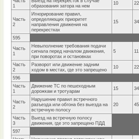
Часть
Выезд на перекресток в случае
10
22
1
образования затора на нем
Игнорирование правил,
Часть
определяющих приоритет
15
34
2
направления движения на
перекрестках
595
Невыполнение требования подачи
Часть
сигнала перед началом движения,
5
11
1
при поворотах и остановках
Часть
Разворот или движение задним
10
22
2
ходом в местах, где это запрещено
596
Часть
Движение ТС по пешеходным
15
34
1
дорожкам и тротуарам
Нарушение правил встречного
Часть
разъезда или обгона без выезда на
20
45
2
встречную полосу
Часть
Выезд на встречную полосу
3
движения, где это запрещено ПДД
597