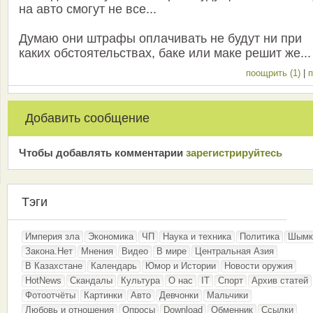
на авто смогут не все...
Думаю они штрафы оплачивать не будут ни при
каких обстоятельствах, баке или маке решит же...
поощрить (1)
|
п
Добавить сообщение
Чтобы добавлять комментарии
зарeгиcтрирyйтeсь
Тэги
Империя зла
Экономика
ЧП
Наука и техника
Политика
Шымк
Закона.Нет
Мнения
Видео
В мире
Центральная Азия
В Казахстане
Календарь
Юмор и Истории
Новости оружия
HotNews
Скандалы
Культура
О нас
IT
Спорт
Архив статей
Фотоотчёты
Картинки
Авто
Девчонки
Мальчики
Любовь и отношения
Опросы
Download
Обменник
Ссылки