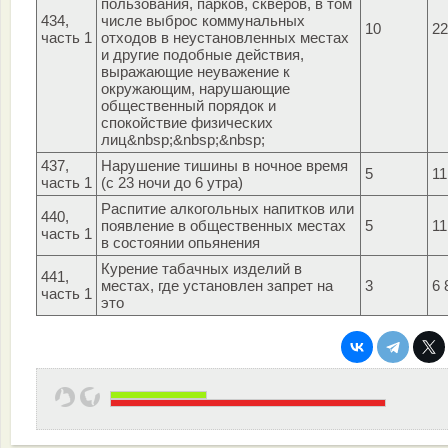
пользования, парков, скверов, в том
434,
числе выброс коммунальных
10
22
часть 1
отходов в неустановленных местах
и другие подобные действия,
выражающие неуважение к
окружающим, нарушающие
общественный порядок и
спокойствие физических
лиц&nbsp;&nbsp;&nbsp;
437,
Нарушение тишины в ночное время
5
11
часть 1
(с 23 ночи до 6 утра)
Распитие алкогольных напитков или
440,
появление в общественных местах
5
11
часть 1
в состоянии опьянения
Курение табачных изделий в
441,
местах, где установлен запрет на
3
6 
часть 1
это