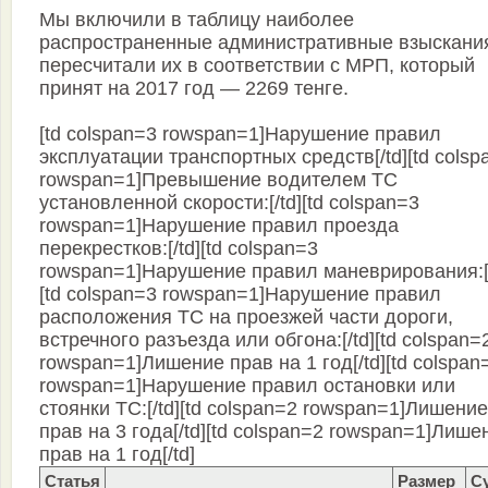
Мы включили в таблицу наиболее
распространенные административные взыскани
пересчитали их в соответствии с МРП, который
принят на 2017 год — 2269 тенге.
[td colspan=3 rowspan=1]Нарушение правил
эксплуатации транспортных средств[/td][td colsp
rowspan=1]Превышение водителем ТС
установленной скорости:[/td][td colspan=3
rowspan=1]Нарушение правил проезда
перекрестков:[/td][td colspan=3
rowspan=1]Нарушение правил маневрирования:[/
[td colspan=3 rowspan=1]Нарушение правил
расположения ТС на проезжей части дороги,
встречного разъезда или обгона:[/td][td colspan=
rowspan=1]Лишение прав на 1 год[/td][td colspan
rowspan=1]Нарушение правил остановки или
стоянки ТС:[/td][td colspan=2 rowspan=1]Лишение
прав на 3 года[/td][td colspan=2 rowspan=1]Лише
прав на 1 год[/td]
Статья
Размер
С