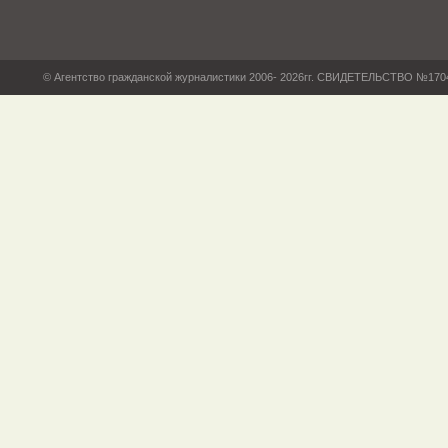
© Агентство гражданской журналистики 2006- 2026гг. СВИДЕТЕЛЬСТВО №17