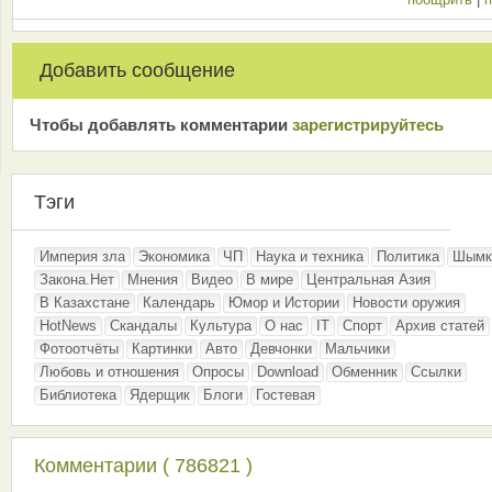
Добавить сообщение
Чтобы добавлять комментарии
зарeгиcтрирyйтeсь
Тэги
Империя зла
Экономика
ЧП
Наука и техника
Политика
Шымк
Закона.Нет
Мнения
Видео
В мире
Центральная Азия
В Казахстане
Календарь
Юмор и Истории
Новости оружия
HotNews
Скандалы
Культура
О нас
IT
Спорт
Архив статей
Фотоотчёты
Картинки
Авто
Девчонки
Мальчики
Любовь и отношения
Опросы
Download
Обменник
Ссылки
Библиотека
Ядерщик
Блоги
Гостевая
Комментарии ( 786821 )