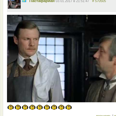
Пастафариан
03.01.2017 в 21:51:47
# 570505
поощрить
|
п