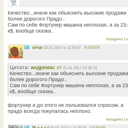
Качество...иначе как объяснить высокие продажи
более дорогого Прадо..
Сам по себе Фортунер машина неплохая, а за 23,
к$, вообще сказка..
поощрить
|
п
arhar
02.01.2017 в 12:30:07
# 570378
Цитата:
андремас
от
01.01.2017 14:38:19
Качество...иначе как объяснить высокие продаж
более дорогого Прадо..
Сам по себе Фортунер машина неплохая, а за 23
к$, вообще сказка..
фортунер и до этого не пользовался спросом, а
прадо всегда покупалась неплохо.
поощрить
|
п
M a x a t
03.01.2017 в 11:05:56
# 570439