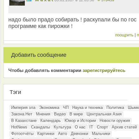
надо было прадо собирать ! раскупали бы по гос
программе как пирожки !
поощрить
|
п
Добавить сообщение
Чтобы добавлять комментарии
зарeгиcтрирyйтeсь
Тэги
Империя зла
Экономика
ЧП
Наука и техника
Политика
Шымк
Закона.Нет
Мнения
Видео
В мире
Центральная Азия
В Казахстане
Календарь
Юмор и Истории
Новости оружия
HotNews
Скандалы
Культура
О нас
IT
Спорт
Архив статей
Фотоотчёты
Картинки
Авто
Девчонки
Мальчики