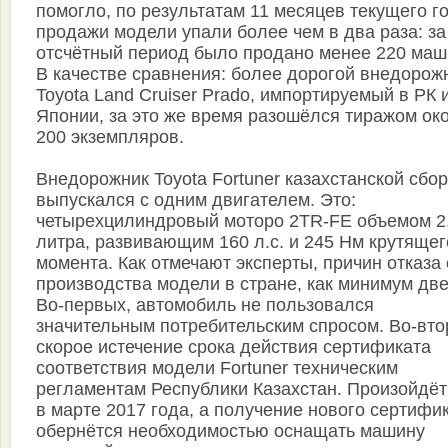
помогло, по результатам 11 месяцев текущего г
продажи модели упали более чем в два раза: за
отсчётный период было продано менее 220 маш
В качестве сравнения: более дорогой внедорож
Toyota Land Cruiser Prado, импортируемый в РК 
Японии, за это же время разошёлся тиражом ок
200 экземпляров.
Внедорожник Toyota Fortuner казахстанской сбо
выпускался с одним двигателем. Это:
четырехцилиндровый моторо 2TR-FE объемом 2
литра, развивающим 160 л.с. и 245 Нм крутящег
момента. Как отмечают эксперты, причин отказа 
производства модели в стране, как минимум две
Во-первых, автомобиль не пользовался
значительным потребительским спросом. Во-вто
скорое истечение срока действия сертификата
соответствия модели Fortuner техническим
регламентам Республики Казахстан. Произойдёт
в марте 2017 года, а получение нового сертифи
обернётся необходимостью оснащать машину