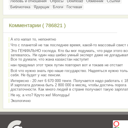
Любовь и отношения
Опросы
Download
Обменник
Ссылки
Библиотека
Ядерщик
Блоги
Гостевая
Комментарии ( 786821 )
А кто напал то, непонятно
Что с планетой не так последнее время, какой-то массовый свист
Это ГЕНИАЛЬНО господа. Кто бы мог подумать, что ради этого вс
затевалось. Ни один наш шибко умный эксперт даже не догадывал
Все то думали, что жана казахстан наступит
нан придумал этот трюк путин повторил вот и токаев не отстает
Всё что нужно знать про наше государство. Надеяться нужно толь
себя. Не будет у нас пенсии.
Интересно - 20 лет 6 670 000 тенге. Получается надо работать с 18
И зарплата должна быть 2 800 000 в месяц, чтобы достичь порога
достаточности. Как много людей в стране получают такую зарплат
Не ну, а что? Круто же! Молодцы!
Экологично