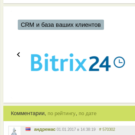
CRM и база ваших клиентов
Комментарии,
,
по рейтингу
по дате
андремас
01.01.2017 в 14:38:19
# 570302