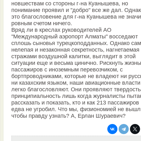
новшествам со стороны г-на Куанышева, но
понимание проявил и "добро" все же дал. Однак
это благословение для г-на Куанышева не знач
ровным счетом ничего.
Вряд ли в креслах руководителей АО
"Международный аэропорт Алматы" восседают
сплошь сыновья турецкоподданных. Однако са
нелепая и незаконная секретность, нагнетаемая
стражами воздушной калитки, выглядит в этой
ситуации еще и весьма цинично. Рискнуть жизн
пассажиров с иноземным перевозчиком, с
бортпроводниками, которые не владеют ни русс
ни казахским языком, наши авиационные власти
легко благословляют. Они проявляют твердость
принципиальность лишь когда журналисты пыта
рассказать и показать, кто и как 213 пассажиров
едва не угробил. Что мы, физиономией не вышл
чтобы правду узнать? А, Ерлан Шураевич?