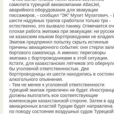
самолета турецкой авиакомпании AtlasJet,
аварийного оборудования для эвакуации
пассажиров, - сообщил "ЭК" Мухит Мухатович. - 
шести надувных трапов сработали только три -
естественно, это вызвало панику. Отмечается о
плохая работа экипажа при эвакуации: ни русск
ни казахским языком бортпроводники не владел
Экипаж предпринял попытку скрыть истинные
причины авиационного события: они стерли зап
бортового самописца. А именно: переговоры
экипажа с бортпроводниками в этой ситуации.
Кстати, для казахстанских летчиков это обернул
бы уголовной ответственностью. Две
бортпроводницы из шести находились в состоя
алкогольного опьянения.
- Тем не менее к уголовной ответственности
турецкий экипаж привлечен не будет. Иностранц
должны выплатить все соответствующие
компенсации казахстанской стороне. Затем в ад
авиационных властей Турции будет направлена 
по поводу состояния воздушных судов Турецкой