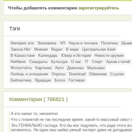
Чтобы добавлять комментарии
зарeгиcтрирyйтeсь
Тэги
Империя зла
Экономика
ЧП
Наука и техника
Политика
Шымк
Закона.Нет
Мнения
Видео
В мире
Центральная Азия
В Казахстане
Календарь
Юмор и Истории
Новости оружия
HotNews
Скандалы
Культура
О нас
IT
Спорт
Архив статей
Фотоотчёты
Картинки
Авто
Девчонки
Мальчики
Любовь и отношения
Опросы
Download
Обменник
Ссылки
Библиотека
Ядерщик
Блоги
Гостевая
Комментарии ( 786821 )
А кто напал то, непонятно
Что с планетой не так последнее время, какой-то массовый свист
Это ГЕНИАЛЬНО господа. Кто бы мог подумать, что ради этого вс
затевалось. Ни один наш шибко умный эксперт даже не догадывал