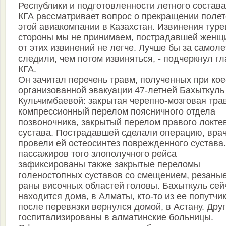
Республики и подготовленности летного состава
КГА рассматривает вопрос о прекращении поле
этой авиакомпании в Казахстан. Извинения туре
стороны мы не принимаем, пострадавшей женщ
от этих извинений не легче. Лучше бы за самол
следили, чем потом извиняться, - подчеркнул г
КГА.
Он зачитал перечень травм, полученных при кое
организованной эвакуации 47-летней Бахыткуль
Кульчимбаевой: закрытая черепно-мозговая тра
компрессионный перелом поясничного отдела
позвоночника, закрытый перелом правого локте
сустава. Пострадавшей сделали операцию, вра
провели ей остеосинтез поврежденного сустава.
пассажиров того злополучного рейса
зафиксированы также закрытые переломы
голеностопных суставов со смещением, резаны
раны височных областей головы. Бахыткуль сей
находится дома, в Алматы, кто-то из ее попутчи
после перевязки вернулся домой, в Астану. Дру
госпитализированы в алматинские больницы.