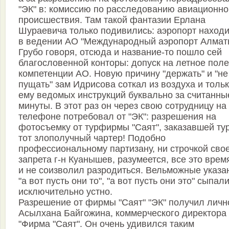
"ЭК" в: комиссию по расследованию авиационно
происшествия. Там такой фантазии Ерлана
Шураевича только подивились: аэропорт находи
в ведении АО "Международный аэропорт Алмат
Грубо говоря, отсюда и название-то пошло сей
благословенной конторы: допуск на летное поле 
компетенции АО. Новую причину "держать" и "не
пущать" зам Идрисова соткал из воздуха и толь
ему ведомых инструкций буквально за считанны
минуты. В этот раз он через свою сотрудницу на
телефоне потребовал от "ЭК": разрешения на
фотосъемку от турфирмы "Саят", заказавшей ту
тот злополучный чартер! Подобно
профессиональному партизану, ни строчкой сво
запрета г-н Куанышев, разумеется, все это врем
и не соизволил разродиться. Вельможные указа
"а вот пусть они то", "а вот пусть они это" сыпал
исключительно устно.
Разрешение от фирмы "Саят" "ЭК" получил личн
Асылхана Байгожина, коммерческого директора
"Фирма "Саят". Он очень удивился таким