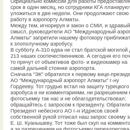
Официально комиссии для работы предоставля
срок в один месяц, но сотрудники КГА планирую
уложиться в две недели. Они продолжают свою
работу в аэропорту Алматы.
Между тем, игнорируя и закон о СМИ, и здравый
смысл, руководители АО "Международный аэро
Алматы" запретили нашему фотокору приближа
к злополучному аэробусу.
В субботу А-310 едва не стал братской могилой
213 наших соотечественников. А сегодня его по
то прячут от объективов фото- и видеокамер на
самой дальней стоянке аэропорта.
Сначала "ЭК" обратился к первому вице-презид
АО "Международный аэропорт Алматы" г-ну
Гордееву. Тот грудью встал на защиту турецкого
аэробуса и ни комментариями, ни разрешением 
фотосъемку так нас и не облагодетельствовал:
обращайтесь с запросом к президенту. Обратили
Президент небесного АО г-н Идрисов своей
собственной рукой отписал наш запрос своему 
Е. Ш. Куанышеву. Тот тоже был скуп на коммент
а за разрешением на фотосъемку переадресова