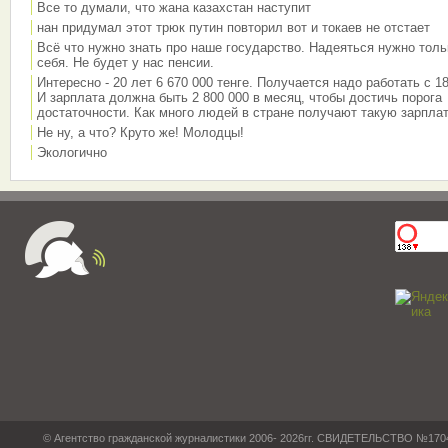
Все то думали, что жана казахстан наступит
нан придумал этот трюк путин повторил вот и токаев не отстает
Всё что нужно знать про наше государство. Надеяться нужно толь
себя. Не будет у нас пенсии.
Интересно - 20 лет 6 670 000 тенге. Получается надо работать с 18
И зарплата должна быть 2 800 000 в месяц, чтобы достичь порога
достаточности. Как много людей в стране получают такую зарплат
Не ну, а что? Круто же! Молодцы!
Экологично
© Агентство гражданской журналистики 2006- 2026гг. СВИДЕТЕЛЬСТВО №17