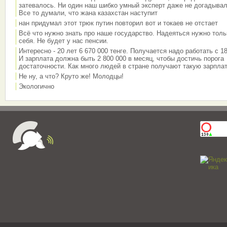
затевалось. Ни один наш шибко умный эксперт даже не догадывал
Все то думали, что жана казахстан наступит
нан придумал этот трюк путин повторил вот и токаев не отстает
Всё что нужно знать про наше государство. Надеяться нужно толь
себя. Не будет у нас пенсии.
Интересно - 20 лет 6 670 000 тенге. Получается надо работать с 18
И зарплата должна быть 2 800 000 в месяц, чтобы достичь порога
достаточности. Как много людей в стране получают такую зарплат
Не ну, а что? Круто же! Молодцы!
Экологично