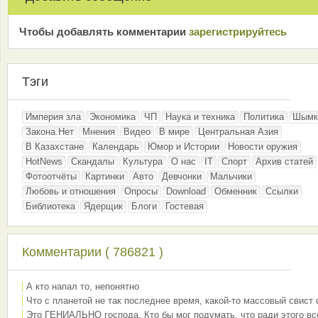
Чтобы добавлять комментарии
зарeгиcтрирyйтeсь
Тэги
Империя зла
Экономика
ЧП
Наука и техника
Политика
Шымк
Закона.Нет
Мнения
Видео
В мире
Центральная Азия
В Казахстане
Календарь
Юмор и Истории
Новости оружия
HotNews
Скандалы
Культура
О нас
IT
Спорт
Архив статей
Фотоотчёты
Картинки
Авто
Девчонки
Мальчики
Любовь и отношения
Опросы
Download
Обменник
Ссылки
Библиотека
Ядерщик
Блоги
Гостевая
Комментарии ( 786821 )
А кто напал то, непонятно
Что с планетой не так последнее время, какой-то массовый свист
Это ГЕНИАЛЬНО господа. Кто бы мог подумать, что ради этого вс