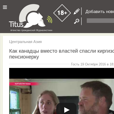
≡
Добавить нов
Центральная Азия
Как канадцы вместо властей спасли киргиз
пенсионерку
Гость 19 Октября 2016 в 18