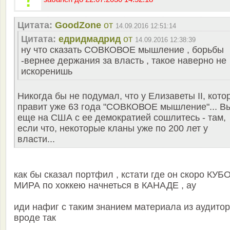
Цитата:
GoodZone
от
14.09.2016 12:51:14
Цитата:
едридмадрид
от
14.09.2016 12:38:39
ну что сказать СОВКОВОЕ мышление , борьбы
-вернее держания за власть , такое наверно не
искоренишь
Никогда бы не подумал, что у Елизаветы II, кото
правит уже 63 года "СОВКОВОЕ мышление"... В
еще на США с ее демократией сошлитесь - там,
если что, некоторые кланы уже по 200 лет у
власти...
как бы сказал портфил , кстати где он скоро КУБ
МИРА по хоккею начнеться в КАНАДЕ , ау
иди нафиг с таким знанием материала из аудитор
вроде так