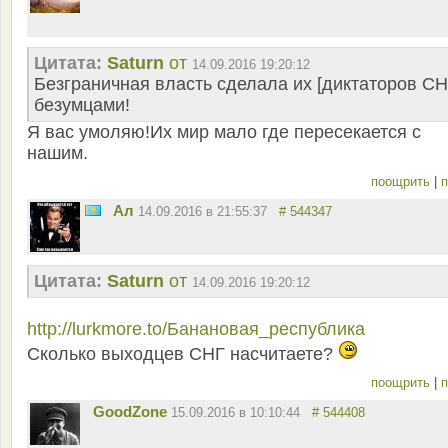
Цитата:
Saturn
от
14.09.2016 19:20:12
Безграничная власть сделала их [диктаторов СН
безумцами!
Я вас умоляю!Их мир мало где пересекается с
нашим.
поощрить
|
п
Ал
14.09.2016 в 21:55:37
# 544347
Цитата:
Saturn
от
14.09.2016 19:20:12
http://lurkmore.to/Банановая_республика
Сколько выходцев СНГ насчитаете?
поощрить
|
п
GoodZone
15.09.2016 в 10:10:44
# 544408