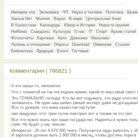
Империя зла
Экономика
ЧП
Наука и техника
Политика
Шымк
Закона.Нет
Мнения
Видео
В мире
Центральная Азия
В Казахстане
Календарь
Юмор и Истории
Новости оружия
HotNews
Скандалы
Культура
О нас
IT
Спорт
Архив статей
Фотоотчёты
Картинки
Авто
Девчонки
Мальчики
Любовь и отношения
Опросы
Download
Обменник
Ссылки
Библиотека
Ядерщик
Блоги
Гостевая
Комментарии ( 786821 )
А кто напал то, непонятно
Что с планетой не так последнее время, какой-то массовый свист
Это ГЕНИАЛЬНО господа. Кто бы мог подумать, что ради этого вс
затевалось. Ни один наш шибко умный эксперт даже не догадывал
Все то думали, что жана казахстан наступит
нан придумал этот трюк путин повторил вот и токаев не отстает
Всё что нужно знать про наше государство. Надеяться нужно толь
себя. Не будет у нас пенсии.
Интересно - 20 лет 6 670 000 тенге. Получается надо работать с 18
И зарплата должна быть 2 800 000 в месяц, чтобы достичь порога