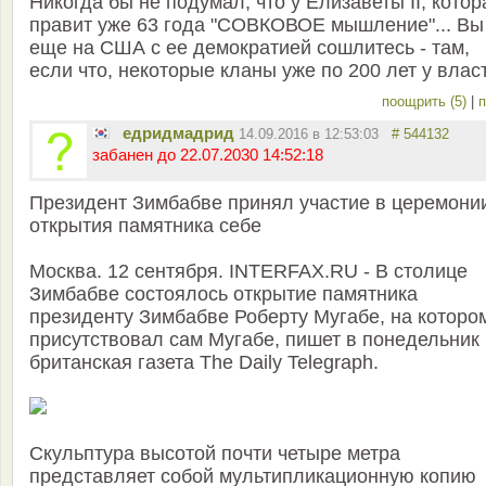
Никогда бы не подумал, что у Елизаветы II, котор
правит уже 63 года "СОВКОВОЕ мышление"... Вы
еще на США с ее демократией сошлитесь - там,
если что, некоторые кланы уже по 200 лет у власт
поощрить (5)
|
п
едридмадрид
14.09.2016 в 12:53:03
# 544132
забанен до 22.07.2030 14:52:18
Президент Зимбабве принял участие в церемони
открытия памятника себе
Москва. 12 сентября. INTERFAX.RU - В столице
Зимбабве состоялось открытие памятника
президенту Зимбабве Роберту Мугабе, на которо
присутствовал сам Мугабе, пишет в понедельник
британская газета The Daily Telegraph.
Скульптура высотой почти четыре метра
представляет собой мультипликационную копию