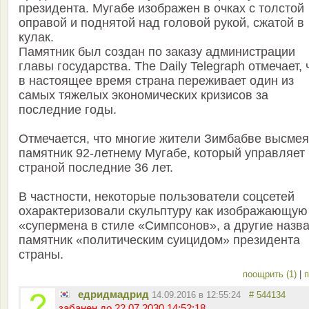
президента. Мугабе изображен в очках с толстой
оправой и поднятой над головой рукой, сжатой в
кулак.
Памятник был создан по заказу администрации
главы государства. The Daily Telegraph отмечает, 
в настоящее время страна переживает один из
самых тяжелых экономических кризисов за
последние годы.
Отмечается, что многие жители Зимбабве высме
памятник 92-летнему Мугабе, который управляет
страной последние 36 лет.
В частности, некоторые пользователи соцсетей
охарактеризовали скульптуру как изображающую
«супермена в стиле «Симпсонов», а другие назв
памятник «политическим суицидом» президента
страны.
поощрить (1)
|
п
едридмадрид
14.09.2016 в 12:55:24
# 544134
забанен до 22.07.2030 14:52:18