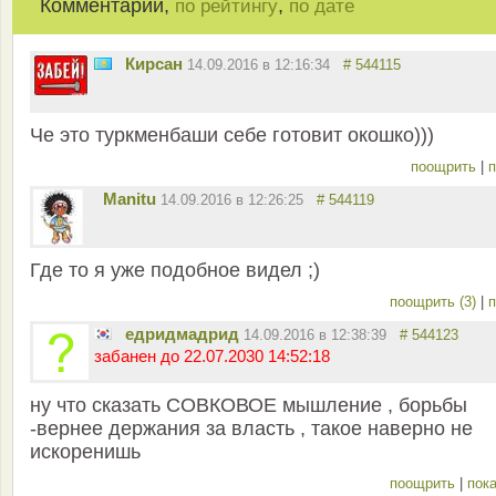
Комментарии,
,
по рейтингу
по дате
Кирсан
14.09.2016 в 12:16:34
# 544115
Че это туркменбаши себе готовит окошко)))
поощрить
|
п
Manitu
14.09.2016 в 12:26:25
# 544119
Где то я уже подобное видел ;)
поощрить (3)
|
п
едридмадрид
14.09.2016 в 12:38:39
# 544123
забанен до 22.07.2030 14:52:18
ну что сказать СОВКОВОЕ мышление , борьбы
-вернее держания за власть , такое наверно не
искоренишь
поощрить
|
пока