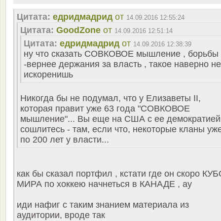
Цитата:
едридмадрид
от
14.09.2016 12:55:24
Цитата:
GoodZone
от
14.09.2016 12:51:14
Цитата:
едридмадрид
от
14.09.2016 12:38:39
ну что сказать СОВКОВОЕ мышление , борьбы
-вернее держания за власть , такое наверно не
искоренишь
Никогда бы не подумал, что у Елизаветы II,
которая правит уже 63 года "СОВКОВОЕ
мышление"... Вы еще на США с ее демократией
сошлитесь - там, если что, некоторые кланы уж
по 200 лет у власти...
как бы сказал портфил , кстати где он скоро КУ
МИРА по хоккею начнеться в КАНАДЕ , ау
иди нафиг с таким знанием материала из
аудитории, вроде так