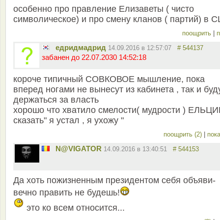
особенно про правление Елизаветы ( чисто
символическое) и про смену кланов ( партий) в 
поощрить
|
п
едридмадрид
14.09.2016 в 12:57:07
# 544137
забанен до 22.07.2030 14:52:18
короче типичный СОВКОВОЕ мышление, пока
вперед ногами не вынесут из кабинета , так и буд
держаться за власть
хорошо что хватило смелости( мудрости ) ЕЛЬЦ
сказать" я устал , я ухожу "
поощрить (2)
|
пока
N@VIGATOR
14.09.2016 в 13:40:51
# 544153
Да хоть пожизненным президентом себя объяви-
вечно править не будешь!
это ко всем относится...