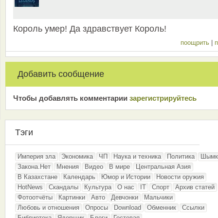
Король умер! Да здравствует Король!
поощрить
|
п
Добавить сообщение
Чтобы добавлять комментарии
зарeгиcтрирyйтeсь
Тэги
Империя зла
Экономика
ЧП
Наука и техника
Политика
Шымк
Закона.Нет
Мнения
Видео
В мире
Центральная Азия
В Казахстане
Календарь
Юмор и Истории
Новости оружия
HotNews
Скандалы
Культура
О нас
IT
Спорт
Архив статей
Фотоотчёты
Картинки
Авто
Девчонки
Мальчики
Любовь и отношения
Опросы
Download
Обменник
Ссылки
Библиотека
Ядерщик
Блоги
Гостевая