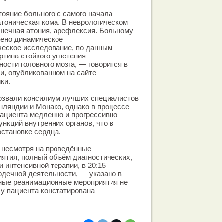
ояние больного с самого начала
атоническая кома. В неврологическом
шечная атония, арефлексия. Больному
дено динамическое
еское исследование, по данным
ртина стойкого угнетения
ости головного мозга, — говорится в
и, опубликованном на сайте
ки.
созвали консилиум лучших специалистов
инляндии и Монако, однако в процессе
пациента медленно и прогрессивно
нкций внутренних органов, что в
остановке сердца.
, несмотря на проведённые
ятия, полный объём диагностических,
 интенсивной терапии, в 20:15
рдечной деятельности, — указано в
ные реанимационные мероприятия не
 у пациента констатирована