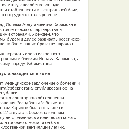
политику, способствовавшую
и и стабильности в Центральной Азии,
го сотрудничества в регионе.
лад Ислама Абдуганиевича Каримова в
стратегического партнёрства и
шими странами. Убежден, что
мы будем и далее развивать российско-
во на благо наших братских народов".
л передать слова искреннего
 родным и близким Ислама Каримова, а
всему народу Узбекистана.
густа находился в коме
т медицинское заключение о болезни и
нта Узбекистана, опубликованное на
спублики.
едико-санитарного объединения
ранения Республики Узбекистан,
Ислам Каримов был доставлен в
 27 августа в бессознательном
ь у него развилась атоническая кома с
ла головного мозга, и он был
скусственной вентиляции лёгких.