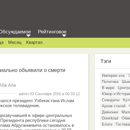
Обсуждаемое
Рейтинговое
ца
Месяц
Квартал
Тэги
иально объявили о смерти
Империя зла
Политика
Шым
Абв
Абв
В мире
Центр
admin 03 Сентября 2016 в 00:33:12
Юмор и Истори
Скандалы
Кул
нчался президент Узбекистана Ислам
кское телевидение.
Архив статей
Девчонки
Мал
прозвучавшей в эфире центральных
Download
Обм
 Президента республики сегодня
Блоги
Гостева
лама Абдуганиевича остановилось в