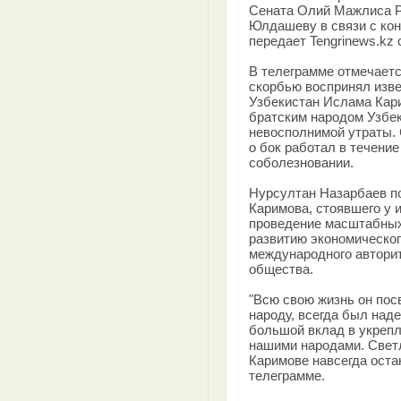
Сената Олий Мажлиса Р
Юлдашеву в связи с кон
передает Tengrinews.kz
В телеграмме отмечается
скорбью воспринял изве
Узбекистан Ислама Кар
братским народом Узбе
невосполнимой утраты. 
о бок работал в течение 
соболезновании.
Нурсултан Назарбаев п
Каримова, стоявшего у 
проведение масштабных
развитию экономическог
международного автори
общества.
"Всю свою жизнь он по
народу, всегда был над
большой вклад в укреп
нашими народами. Свет
Каримове навсегда остан
телеграмме.