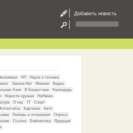
Добавить новость
Экономика
ЧП
Наука и техника
кент
Закона.Нет
Мнения
Видео
альная Азия
В Казахстане
Календарь
и
Новости оружия
HotNews
ьтура
О нас
IT
Спорт
Фотоотчёты
Картинки
Авто
ьчики
Любовь и отношения
Опросы
енник
Ссылки
Библиотека
Ядерщик
я