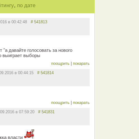
,
йтингу
по дате
2016 в 00:42:48
# 541813
 "а давайте голосовать за нового
о выиграет выборы
поощрить
|
покарать
09.2016 в 00:44:15
# 541814
поощрить
|
покарать
.09.2016 в 07:59:20
# 541831
жка власти