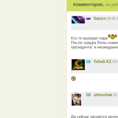
Комментарии,
по ре
Saturn
03.09.
Кто то выиграл пари
После траура Лола скажет
президента" и неожиданн
TeXaS KZ
03.
shlenchak
03
Да сейчас начнётся деле