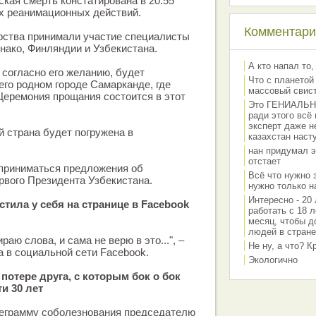
ская смерть констатирована в 20.55
х реанимационных действий.
Комментарии
рства принимали участие специалисты
онако, Финляндии и Узбекистана.
А кто напал то,
 согласно его желанию, будет
Что с планетой
его родном городе Самарканде, где
массовый свис
 Церемония прощания состоится в этот
Это ГЕНИАЛЬНО 
ради этого всё
эксперт даже н
й страна будет погружена в
казахстан наст
нан придумал э
отстает
 приниматься предложения об
Всё что нужно 
рвого Президента Узбекистана.
нужно только на
Интересно - 20 
тила у себя на странице в Facebook
работать с 18 л
месяц, чтобы д
людей в стране
раю слова, и сама не верю в это...", –
Не ну, а что? 
 в социальной сети Facebook.
Экологично
потере друга, с которым бок о бок
и 30 лет
леграмму соболезнования председателю