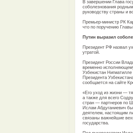
В завершении Глава гос
соболезнования родным
руководству страны и в
Премьер-министр РК Кар
что по поручению Главы
Путин выразил соболе
Президент РФ назвал у
утратой.
Президент России Влад
временно исполняющему
Узбекистан Нигматилле 
Президента Узбекистан
сообщается на сайте Кр
«Его уход из жизни — т
а также для всего Содр
стран — партнеров по Ш
Ислам Абдуганиевич бы
деятелем, настоящим ли
связаны важнейшие вехи
государства.
Под руководством Исла