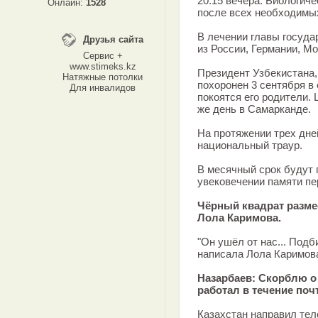
20.15 вечера. Биологиче
Онлайн:
1528
после всех необходимы
В лечении главы госуда
Друзья сайта
из России, Германии, М
Сервис +
www.stimeks.kz
Президент Узбекистана,
Натяжные потолки
похоронен 3 сентября в 
Для инвалидов
покоятся его родители.
же день в Самарканде.
На протяжении трех дне
национальный траур.
В месячный срок будут
увековечении памяти пе
Чёрный квадрат размес
Лола Каримова.
"Он ушёл от нас... Подби
написала Лола Каримова
Назарбаев: Скорблю о 
работал в течение почт
Казахстан направил те