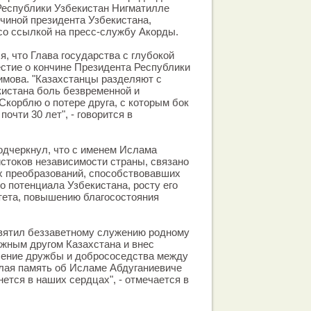
еспублики Узбекистан Нигматилле
чиной президента Узбекистана,
 со ссылкой на пресс-службу Акорды.
, что Глава государства с глубокой
стие о кончине Президента Республики
имова. "Казахстанцы разделяют с
кистана боль безвременной и
Скорблю о потере друга, с которым бок
почти 30 лет", - говорится в
одчеркнул, что с именем Ислама
истоков независимости страны, связано
 преобразований, способствовавших
о потенциала Узбекистана, росту его
тета, повышению благосостояния
святил беззаветному служению родному
ежным другом Казахстана и внес
ление дружбы и добрососедства между
лая память об Исламе Абдуганиевиче
ется в наших сердцах", - отмечается в