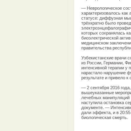
— Неврологическое сост
характеризовалось как 
статусе: диффузная мы
трёхкратно было прове
электроэнцефалографич
которых сохранялась ка
биоэлектрической активн
медицинском заключени
правительства республи
Узбекистанские врачи 
из России, Германии, Ф
интенсивной терапии у 
нарастало нарушение фу
результате и привело к 
— 2 сентября 2016 года
вышеуказанные меропри
лечебных манипуляций и
наступила остановка се
документе. — Интенсив
дали эффекта, и в 20:55
биологическая смерть.