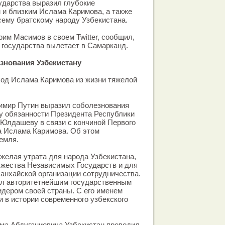
ударства выразил глубокие
 и близким Ислама Каримова, а также
сему братскому народу Узбекистана.
им Масимов в своем Twitter, сообщил,
 государства вылетает в Самарканд.
знования Узбекистану
ход Ислама Каримова из жизни тяжелой
имир Путин выразил соболезнования
 обязанности Президента Республики
Юлдашеву в связи с кончиной Первого
а Ислама Каримова. Об этом
емля.
яжелая утрата для народа Узбекистана,
ужества Независимых Государств и для
анхайской организации сотрудничества.
л авторитетнейшим государственным
дером своей страны. С его именем
 в истории современного узбекского
ма Абдуганиевича Узбекистан проводил