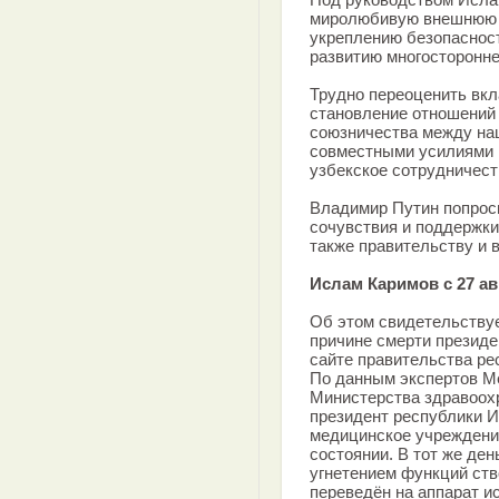
миролюбивую внешнюю 
укреплению безопасност
развитию многосторонне
Трудно переоценить вк
становление отношений 
союзничества между на
совместными усилиями 
узбекское сотрудничест
Владимир Путин попроси
сочувствия и поддержки
также правительству и 
Ислам Каримов с 27 ав
Об этом свидетельствуе
причине смерти президе
сайте правительства ре
По данным экспертов М
Министерства здравоох
президент республики 
медицинское учреждение
состоянии. В тот же ден
угнетением функций ство
переведён на аппарат и