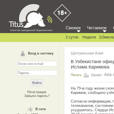
Свежее
Читаемое
2 суток
Неделя
1/2меся
Центральная Азия
Вход в систему
В Узбекистане офиц
Ислама Каримова
Абв
Печать:
Шрифт:
На 79-м году жизни ско
Регистрация
Каримов, сообщило узбе
Забыли пароль?
Согласно информации, 
телеканалов, состоянии
В сети
ухудшилось. Сердце Ис