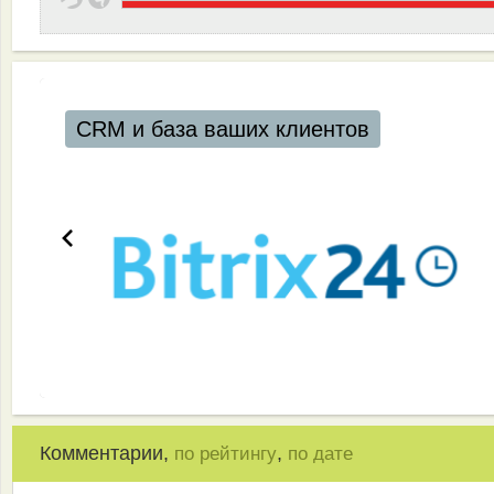
CRM и база ваших клиентов
Комментарии,
,
по рейтингу
по дате