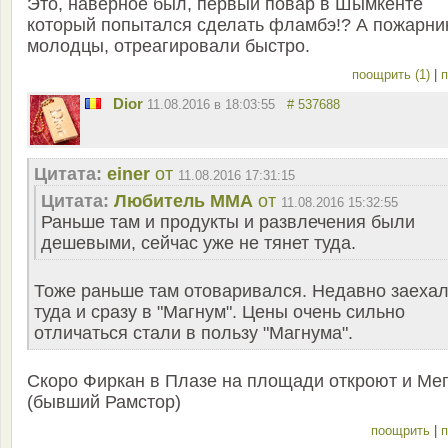
Это, наверное был, первый повар в Шымкенте
который попытался сделать фламбэ!? А пожарни
молодцы, отреагировали быстро.
поощрить (1)
|
п
Dior
11.08.2016 в 18:03:55
# 537688
Цитата:
einer
от
11.08.2016 17:31:15
Цитата:
Любитель ММА
от
11.08.2016 15:32:55
Раньше там и продукты и развлечения были
дешевыми, сейчас уже не тянет туда.
Тоже раньше там отоваривался. Недавно заеха
туда и сразу в "Магнум". Цены очень сильно
отличаться стали в пользу "Магнума".
Скоро Фиркан в Плазе на площади откроют и Ме
(бывший Рамстор)
поощрить
|
п