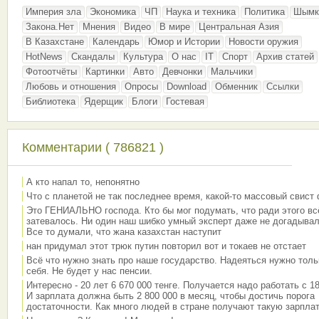
Империя зла
Экономика
ЧП
Наука и техника
Политика
Шымк
Закона.Нет
Мнения
Видео
В мире
Центральная Азия
В Казахстане
Календарь
Юмор и Истории
Новости оружия
HotNews
Скандалы
Культура
О нас
IT
Спорт
Архив статей
Фотоотчёты
Картинки
Авто
Девчонки
Мальчики
Любовь и отношения
Опросы
Download
Обменник
Ссылки
Библиотека
Ядерщик
Блоги
Гостевая
Комментарии ( 786821 )
А кто напал то, непонятно
Что с планетой не так последнее время, какой-то массовый свист
Это ГЕНИАЛЬНО господа. Кто бы мог подумать, что ради этого вс
затевалось. Ни один наш шибко умный эксперт даже не догадывал
Все то думали, что жана казахстан наступит
нан придумал этот трюк путин повторил вот и токаев не отстает
Всё что нужно знать про наше государство. Надеяться нужно толь
себя. Не будет у нас пенсии.
Интересно - 20 лет 6 670 000 тенге. Получается надо работать с 18
И зарплата должна быть 2 800 000 в месяц, чтобы достичь порога
достаточности. Как много людей в стране получают такую зарплат