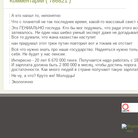
Комментарии ( 786821 )
А кто напал то, непонятно
Что с планетой не так последнее время, какой-то массовый свист
Это ГЕНИАЛЬНО господа. Кто бы мог подумать, что ради этого вс
затевалось. Ни один наш шибко умный эксперт даже не догадывал
Все то думали, что жана казахстан наступит
нан придумал этот трюк путин повторил вот и токаев не отстает
Всё что нужно знать про наше государство. Надеяться нужно толь
себя. Не будет у нас пенсии.
Интересно - 20 лет 6 670 000 тенге. Получается надо работать с 18
И зарплата должна быть 2 800 000 в месяц, чтобы достичь порога
достаточности. Как много людей в стране получают такую зарплат
Не ну, а что? Круто же! Молодцы!
Экологично