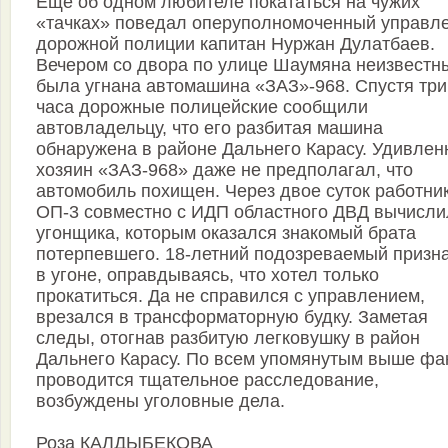
Еще об одном любителе покататься на чужих
«тачках» поведал оперуполномоченный управл
дорожной полиции капитан Нуржан Дулатбаев.
Вечером со двора по улице Шаумяна неизвестн
была угнана автомашина «ЗАЗ»-968. Спустя три
часа дорожные полицейские сообщили
автовладельцу, что его разбитая машина
обнаружена в районе Дальнего Карасу. Удивле
хозяин «ЗАЗ-968» даже не предполагал, что
автомобиль похищен. Через двое суток работни
ОП-3 совместно с ИДП областного ДВД вычисли
угонщика, которым оказался знакомый брата
потерпевшего. 18-летний подозреваемый призн
в угоне, оправдываясь, что хотел только
прокатиться. Да не справился с управлением,
врезался в трансформаторную будку. Заметая
следы, отогнав разбитую легковушку в район
Дальнего Карасу. По всем упомянутым выше фа
проводится тщательное расследование,
возбуждены уголовные дела.
Роза КАЛДЫБЕКОВА