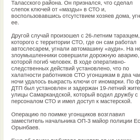
Таласского района. Он признался, что сделал
слепок ключей от «мазды» в СТО и,
воспользовавшись отсутствием хозяев дома, уг
ее.
Другой случай произошел с 26-летним таразцем,
которого с территории СТО, где он сам работал
автослесарем, угнали автомашину «ауди». На н
злоумышленники совершили дорожную аварию,
которой погиб человек. В ходе оперативно-
следственных действий установлено, что по
халатности работников СТО угонщикам в два ча
ночи удалось выкрасть ключи от иномарки. По ф
ДТП был установлен и задержан 19-летний жит
улицы Самаркандской, который водил дружбу с
персоналом СТО и имел доступ к мастерской.
Операцию по поимке угонщиков возглавил
заместитель начальника ОП-3 майор полиции Е
Орынбаев.