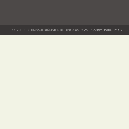
© Агентство гражданской журналистики 2006- 2026гг. СВИДЕТЕЛЬСТВО №17