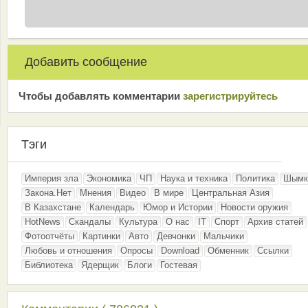
Добавить сообщение
Чтобы добавлять комментарии
зарeгиcтрирyйтeсь
Тэги
Империя зла
Экономика
ЧП
Наука и техника
Политика
Шымк
Закона.Нет
Мнения
Видео
В мире
Центральная Азия
В Казахстане
Календарь
Юмор и Истории
Новости оружия
HotNews
Скандалы
Культура
О нас
IT
Спорт
Архив статей
Фотоотчёты
Картинки
Авто
Девчонки
Мальчики
Любовь и отношения
Опросы
Download
Обменник
Ссылки
Библиотека
Ядерщик
Блоги
Гостевая