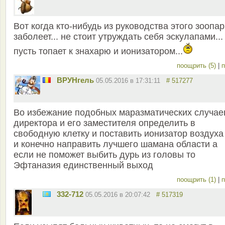
Вот когда кто-нибудь из руководства этого зоопар
заболеет... не стоит утруждать себя эскулапами...
пусть топает к знахарю и ионизатором...
поощрить (5)
|
п
ВРУНгель
05.05.2016 в 17:31:11
# 517277
Во избежание подобных маразматических случае
директора и его заместителя определить в
свободную клетку и поставить ионизатор воздуха
и конечно направить лучшего шамана области а
если не поможет выбить дурь из головы то
Эфтаназия единственный выход
поощрить (1)
|
п
332-712
05.05.2016 в 20:07:42
# 517319