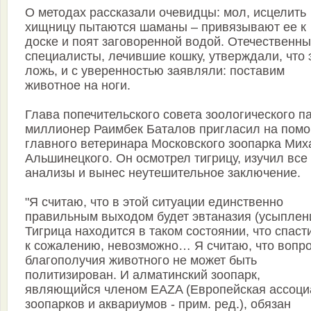
О методах рассказали очевидцы: мол, исцелить
хищницу пытаются шаманы – привязывают ее к
доске и поят заговоренной водой. Отечественн
специалисты, лечившие кошку, утверждали, что 
ложь, и с уверенностью заявляли: поставим
животное на ноги.
Глава попечительского совета зоологического п
миллионер Раимбек Баталов пригласил на пом
главного ветеринара Московского зоопарка Мих
Альшинецкого. Он осмотрел тигрицу, изучил все
анализы и вынес неутешительное заключение.
"Я считаю, что в этой ситуации единственно
правильным выходом будет эвтаназия (усыплени
Тигрица находится в таком состоянии, что спасти
к сожалению, невозможно… Я считаю, что вопр
благополучия животного не может быть
политизирован. И алматинский зоопарк,
являющийся членом EAZA (Европейская ассоци
зоопарков и аквариумов - прим. ред.), обязан