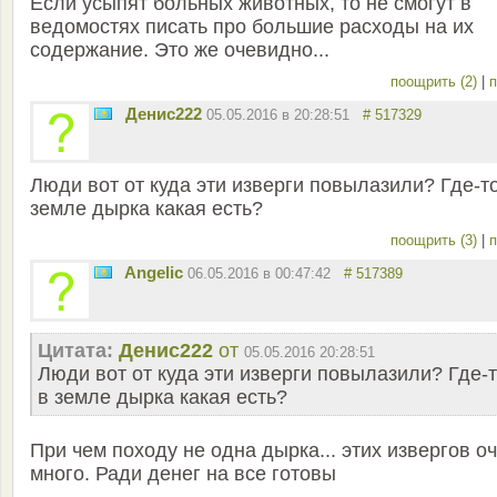
Если усыпят больных животных, то не смогут в
ведомостях писать про большие расходы на их
содержание. Это же очевидно...
поощрить (2)
|
п
Денис222
05.05.2016 в 20:28:51
# 517329
Люди вот от куда эти изверги повылазили? Где-т
земле дырка какая есть?
поощрить (3)
|
п
Angelic
06.05.2016 в 00:47:42
# 517389
Цитата:
Денис222
от
05.05.2016 20:28:51
Люди вот от куда эти изверги повылазили? Где-
в земле дырка какая есть?
При чем походу не одна дырка... этих извергов о
много. Ради денег на все готовы