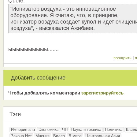
Quote:
"Ионизатор воздуха - это инновационное
оборудование. Я считаю, что, в принципе,
ионизатор воздуха создает купол и идет очищен
воздуха", - высказался Ажибаев.
ыыыыыыыыыы.......
поощрить
|
п
Добавить сообщение
Чтобы добавлять комментарии
зарeгиcтрирyйтeсь
Тэги
Империя зла
Экономика
ЧП
Наука и техника
Политика
Шымк
Закона.Нет
Мнения
Видео
В мире
Центральная Азия