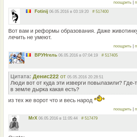
поощрить
|
п
Fotinij
06.05.2016 в 03:19:20
# 517400
Вот вам и реформы образования. Даже животинк
лечить не умеют.
поощрить
|
п
ВРУНгель
06.05.2016 в 07:04:19
# 517405
Цитата:
Денис222
от
05.05.2016 20:28:51
Люди вот от куда эти изверги повылазили? Где-
в земле дырка какая есть?
из тех же ворот что и весь народ
поощрить
|
п
MrX
06.05.2016 в 11:05:44
# 517479