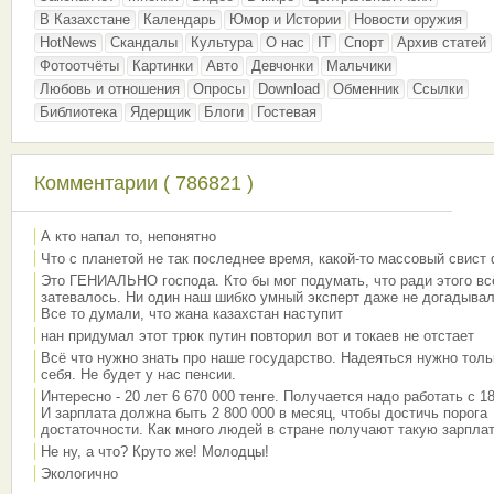
В Казахстане
Календарь
Юмор и Истории
Новости оружия
HotNews
Скандалы
Культура
О нас
IT
Спорт
Архив статей
Фотоотчёты
Картинки
Авто
Девчонки
Мальчики
Любовь и отношения
Опросы
Download
Обменник
Ссылки
Библиотека
Ядерщик
Блоги
Гостевая
Комментарии ( 786821 )
А кто напал то, непонятно
Что с планетой не так последнее время, какой-то массовый свист
Это ГЕНИАЛЬНО господа. Кто бы мог подумать, что ради этого вс
затевалось. Ни один наш шибко умный эксперт даже не догадывал
Все то думали, что жана казахстан наступит
нан придумал этот трюк путин повторил вот и токаев не отстает
Всё что нужно знать про наше государство. Надеяться нужно толь
себя. Не будет у нас пенсии.
Интересно - 20 лет 6 670 000 тенге. Получается надо работать с 18
И зарплата должна быть 2 800 000 в месяц, чтобы достичь порога
достаточности. Как много людей в стране получают такую зарплат
Не ну, а что? Круто же! Молодцы!
Экологично