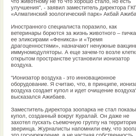
что животному не то что хорошо стало, но есть
улучшения", - заявил заместитель директора ГК
«Алматинский зоологический парк» Акбай Ажиба
Иностранного специалиста поразило, как
ветеринары борются за жизнь животного – пичк
ее эликсирами «Феникса» и «Тремя
драгоценностями», назначают ненужные вакцин
иммуномодуляторы. А еще зачем-то возле клетк
открытом пространстве установили ионизатор
воздуха.
"Ионизатор воздуха - это инновационное
оборудование. Я считаю, что, в принципе, иониз
воздуха создает купол и идет очищение воздуха"
высказался Ажибаев.
Заместитель директора зоопарка не стал показ
купол, созданный вокруг Куралай. Он даже не
захотел пускать съемочную группу на территор
зверинца. Журналисты напомнили ему, что зоопа
это госучреждение, а не частная собственность.