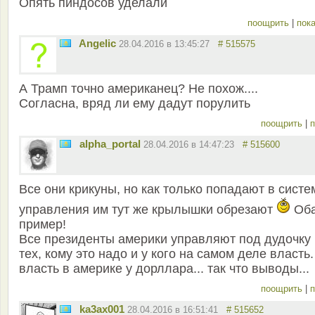
Опять пиндосов уделали
поощрить
|
пока
Angelic
28.04.2016 в 13:45:27
# 515575
А Трамп точно американец? Не похож....
Согласна, вряд ли ему дадут порулить
поощрить
|
п
alpha_portal
28.04.2016 в 14:47:23
# 515600
Все они крикуны, но как только попадают в систе
управления им тут же крылышки обрезают
Об
пример!
Все президенты америки управляют под дудочку
тех, кому это надо и у кого на самом деле власть.
власть в америке у дорллара... так что выводы...
поощрить
|
п
ka3ax001
28.04.2016 в 16:51:41
# 515652