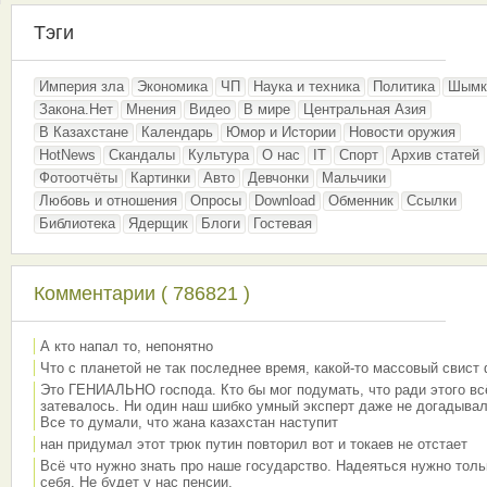
Тэги
Империя зла
Экономика
ЧП
Наука и техника
Политика
Шымк
Закона.Нет
Мнения
Видео
В мире
Центральная Азия
В Казахстане
Календарь
Юмор и Истории
Новости оружия
HotNews
Скандалы
Культура
О нас
IT
Спорт
Архив статей
Фотоотчёты
Картинки
Авто
Девчонки
Мальчики
Любовь и отношения
Опросы
Download
Обменник
Ссылки
Библиотека
Ядерщик
Блоги
Гостевая
Комментарии ( 786821 )
А кто напал то, непонятно
Что с планетой не так последнее время, какой-то массовый свист
Это ГЕНИАЛЬНО господа. Кто бы мог подумать, что ради этого вс
затевалось. Ни один наш шибко умный эксперт даже не догадывал
Все то думали, что жана казахстан наступит
нан придумал этот трюк путин повторил вот и токаев не отстает
Всё что нужно знать про наше государство. Надеяться нужно толь
себя. Не будет у нас пенсии.