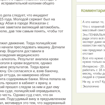
 исправительной колонии общего
Комментарии
о дела следует, что инцидент
15 года. Молодой сержант был на
А кто напал то,
цу Абая в городе Жезказган с
Что с планетой
кие заметили виляющий автомобиль.
массовый свис
елю, дав тем самым понять, чтобы тот
Это ГЕНИАЛЬНО 
ради этого всё
эксперт даже н
лжил движение. Тогда полицейские
казахстан наст
 начали преследовать машину. Догнали
нан придумал э
нгир. Водителя доставили в
отстает
охождения медицинского
Всё что нужно 
 алкоголь. Результат анализа крови
нужно только на
оголя в крови водителя, однако
Интересно - 20 
мене результатов. Тогда врачи
работать с 18 л
чу. Он согласился и, взяв баночку,
месяц, чтобы д
я оттуда, он намеренно облил
людей в стране
анта содержимым банки. Моча попала на
Не ну, а что? 
ль прошел в кабинет к врачу, а
Экологично
ий прошел следом за ним и дал ему
 на суде, полицейский оправдывался,
 честь. Однако суд счел, что он
чия. Подсудимый вину в предъявленном
ал, мотивируя это тем, что задержанный