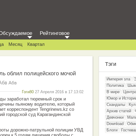
Обсуждаемое
Рейтинговое
ца
Месяц
Квартал
Тэги
ль облил полицейского мочой
Империя зла
Абв
Абв
Политика
Шым
Гоги80
27 Апреля 2016 в 17:13:02
В мире
Центр
Юмор и Истори
нды заработал тюремный срок и
щечины пьяному водителю, который
Скандалы
Кул
ает корреспондент Tengrinews.kz со
Архив статей
ий городской суд Карагандинской
Девчонки
Мал
Download
Обм
 роты дорожно-патрульной полиции УВД
Блоги
Гостева
ворен к 5 годам лишения свободы с