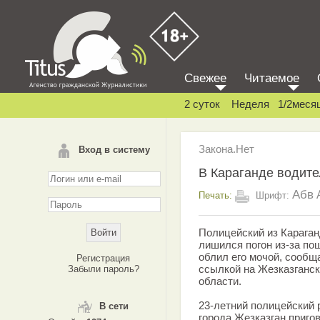
Свежее
Читаемое
2 суток
Неделя
1/2меся
Закона.Нет
Вход в систему
В Караганде водите
Абв
Печать:
Шрифт:
Полицейский из Карага
лишился погон из-за по
облил его мочой, сообщ
Регистрация
ссылкой на Жезказганск
Забыли пароль?
области.
23-летний полицейский
В сети
города Жезказган приго