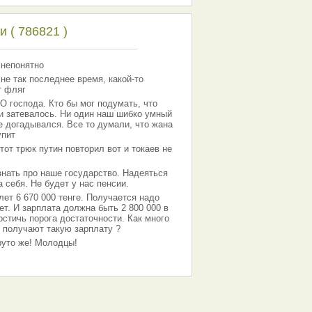
 ( 786821 )
 непонятно
 не так последнее время, какой-то
т фляг
господа. Кто бы мог подумать, что
 и затевалось. Ни один наш шибко умный
е догадывался. Все то думали, что жана
упит
тот трюк путин повторил вот и токаев не
знать про наше государство. Надеяться
 себя. Не будет у нас пенсии.
лет 6 670 000 тенге. Получается надо
ет. И зарплата должна быть 2 800 000 в
остичь порога достаточности. Как много
 получают такую зарплату ?
Круто же! Молодцы!