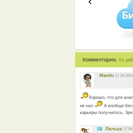
Комментарии,
по ре
Manitu
27.04.201
Хорошо, что для анал
не кал.
А вообще бес
карьеры получилось. Зря
Лялька
27.04