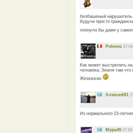
безбашеный нарушитель 
будучи просто гражданск
лопнуло бы даже у самого
Polovec
27.0
Как может выстрелить на
человека. Земля там что 
Жезказган
Алексей91
2
Из нормального 23-летнег
Мура45
27.04