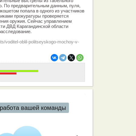
ительные выстрелы из табельного
ю. По предварительным данным, пуля,
кошетом попала в одного из участников
никами прокуратуры проверяется
ения оружия. Сейчас управлением
сти ДВД Карагандинской области
расследование.
ts/voditel-oblil-politseyskogo-mochoy-v-
работа вашей команды