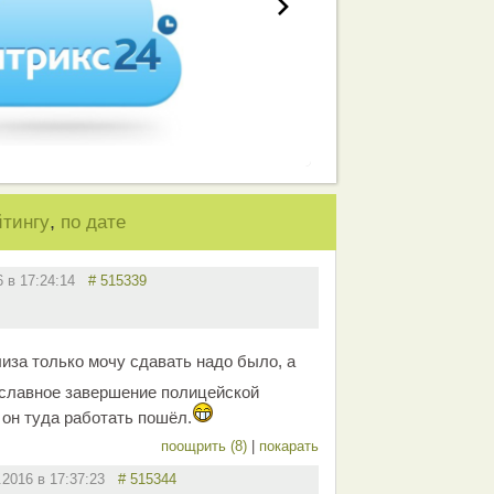
,
йтингу
по дате
6 в 17:24:14
# 515339
иза только мочу сдавать надо было, а
славное завершение полицейской
 он туда работать пошёл.
поощрить (8)
|
покарать
.2016 в 17:37:23
# 515344