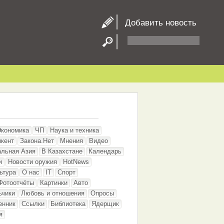
Добавить новость
Экономика
ЧП
Наука и техника
кент
Закона.Нет
Мнения
Видео
альная Азия
В Казахстане
Календарь
и
Новости оружия
HotNews
ьтура
О нас
IT
Спорт
Фотоотчёты
Картинки
Авто
ьчики
Любовь и отношения
Опросы
енник
Ссылки
Библиотека
Ядерщик
я