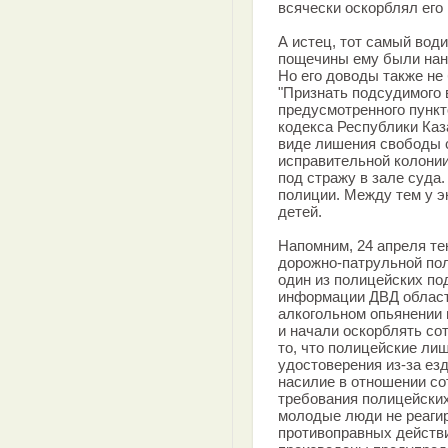
всячески оскорблял его 
А истец, тот самый вод
пощечины ему были нан
Но его доводы также не
"Признать подсудимого 
предусмотренного пункто
кодекса Республики Каза
виде лишения свободы с
исправительной колонии
под стражу в зале суда
полиции. Между тем у э
детей.
Напомним, 24 апреля те
дорожно-патрульной по
один из полицейских по
информации ДВД области
алкогольном опьянении
и начали оскорблять со
то, что полицейские лиш
удостоверения из-за ез
насилие в отношении со
требования полицейских
молодые люди не реаги
противоправных действ