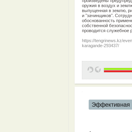
произведены предупред
оружия в воздух и земл
выпущенная в землю, ри
и "зачинщиков". Сотруд
обоснованность примен
собственной безопасно
проводится служебное 
https://tengrinews.kz/even
karagande-293437/
Эффективная 