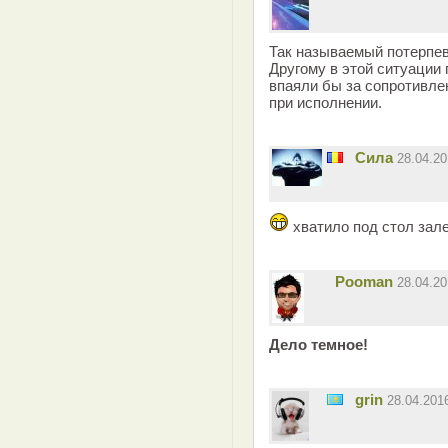
Так называемый потерпевш
Другому в этой ситуации
впаяли бы за сопротивл
при исполнении.
Сила
28.04.2
хватило под стол зале
Pooman
28.04.2
Дело темное!
grin
28.04.201