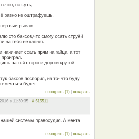
точно, но суть;
.
всё равно не оштрафуешь.
 спор выигрываю.
влю сто баксов,что смогу ссать струёй
ли на тебя не капнет.
и начинает ссать прям на гайца, а тот
 проиграл.
идишь на той стороне дороги крутой
штук баксов поспорил, на то- что буду
и смеяться будет.
поощрить (1)
|
покарать
.2016 в 11:30:35
# 515511
с нашей системы правосудия. А мента
поощрить (1)
|
покарать