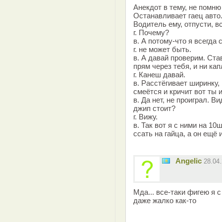
Анекдот в тему, не помню 
Останавливает гаец авто
Водитель ему, отпусти, 
г. Почему?
в. А потому-что я всегда
г. не может быть.
в. А давай проверим. Ста
прям через тебя, и ни кап
г. Канеш давай.
в. Расстёгивает ширинку, 
смеётся и кричит вот ты и
в. Да нет, не проиграл. В
джип стоит?
г. Вижу.
в. Так вот я с ними на 10
ссать на гайца, а он ещё 
Angelic
28.04
Мда... все-таки фигею я 
даже жалко как-то