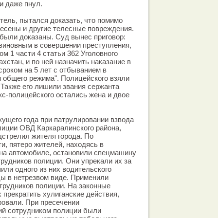
и даже пнул.
итель, пытался доказать, что помимо
есены и другие телесные повреждения.
 были доказаны. Суд вынес приговор:
виновным в совершении преступления,
м 1 части 4 статьи 362 Уголовного
хстан, и по ней назначить наказание в
роком на 5 лет с отбыванием в
 общего режима". Полицейского взяли
. Также его лишили звания сержанта
кс-полицейского остались жена и двое
кущего года при патрулировании взвода
лиции ОВД Каркаралинского района,
дстрелил жителя города. По
, пятеро жителей, находясь в
 на автомобиле, остановили спецмашину
трудников полиции. Они упрекали их за
или одного из них водительского
ды в нетрезвом виде. Применили
трудников полиции. На законные
 прекратить хулиганские действия,
ровали. При пресечении
ий сотрудником полиции были