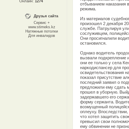
Онлайн:
1274
отбыванием наказания в
режима.
Друзья сайта
Из материалов судебног
Сервис +
произошел 2 декабря 20
www.stimeks.kz
службе. Патрулируя ули
Натяжные потолки
сослуживцем, полицейс
Для инвалидов
Они просигналили водит
остановился.
Однако водитель продо
вызвали подкрепление и
они ее только у села Ке
наркодиспансер для пр
освидетельствования на
показал присутствие алк
последний заявил о под
предложили ему сдать мо
прошел в уборную. Выйд
задержавшего его серж
форму сержанта. Водите
возмущенный полицейск
оплеуху. Впоследствии,
что хотел защитить свою
превысил свои полномо
ему обвинении не призн