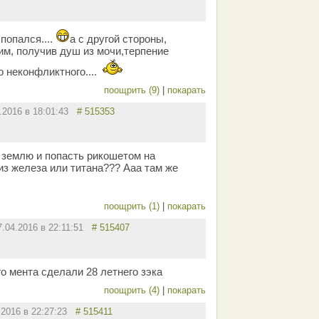
попался....
а с другой стороны,
им, получив душ из мочи,терпение
 неконфликтного....
поощрить (9)
|
покарать
4.2016 в 18:01:43
# 515353
 землю и попасть рикошетом на
из железа или титана??? Ааа там же
поощрить (1)
|
покарать
7.04.2016 в 22:11:51
# 515407
о мента сделали 28 летнего зэка
поощрить (4)
|
покарать
.2016 в 22:27:23
# 515411