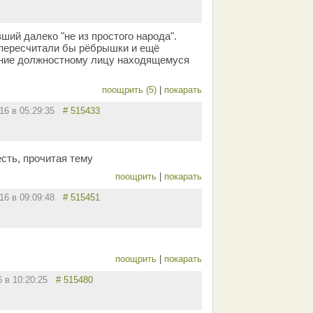
ий далеко "не из простого народа".
 пересчитали бы рёбрышки и ещё
ение должностному лицу находящемуся
поощрить (5)
|
покарать
016 в 05:29:35
# 515433
сть, прочитая тему
поощрить
|
покарать
016 в 09:09:48
# 515451
поощрить
|
покарать
6 в 10:20:25
# 515480