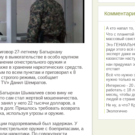
Комментарии
А кто напал то,
Что с планетой
массовый свис
Это ГЕНИАЛЬНО 
ради этого всё
иговор 27-летнему Батырхану
эксперт даже н
у в вымогательстве в особо крупном
казахстан наст
анении огнестрельного оружия и
нан придумал э
акже в хранении наркотических средств.
отстает
м по всем пунктам и приговорил к 8
Всё что нужно 
строгого режима, сообщает
нужно только на
 TV» Данил Шемратов.
Интересно - 20 
работать с 18 л
 Батырхан Шымалиев свою вину не
месяц, чтобы д
что сам стал жертвой мошенничества.
людей в стране
занял у него 22 тысячи долларов, а
Не ну, а что? 
ув долг. Пришлось требовать возврата
Экологично
а, используя угрозы и оружие.
ации подозреваемый был задержан. У
гнестрельное оружие с боеприпасами, а
шли наркотики. По совокупности