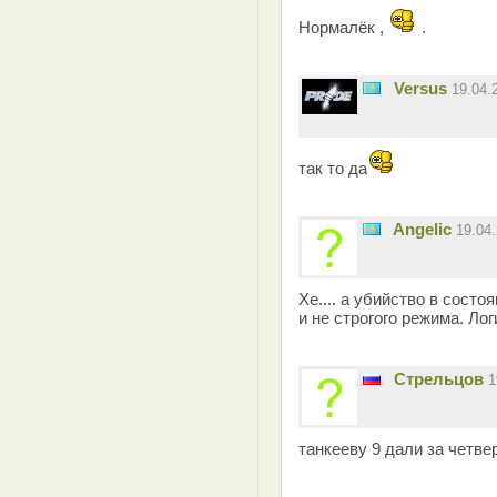
Нормалёк ,
.
Versus
19.04.
так то да
Angelic
19.04
Хе.... а убийство в состоя
и не строгого режима. Ло
Стрельцов
1
танкееву 9 дали за четве