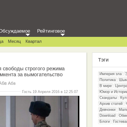
Обсуждаемое
Рейтинговое
ца
Месяц
Квартал
Тэги
я свободы строгого режима
мкента за вымогательство
Империя зла
Политика
Шым
Абв
Абв
В мире
Центр
Гость 19 Апреля 2016 в 12:25:07
Юмор и Истори
Скандалы
Кул
Архив статей
Девчонки
Мал
Download
Обм
Блоги
Гостева