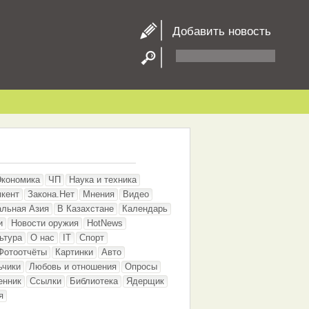
Добавить новость
Экономика
ЧП
Наука и техника
кент
Закона.Нет
Мнения
Видео
альная Азия
В Казахстане
Календарь
и
Новости оружия
HotNews
ьтура
О нас
IT
Спорт
Фотоотчёты
Картинки
Авто
ьчики
Любовь и отношения
Опросы
енник
Ссылки
Библиотека
Ядерщик
я