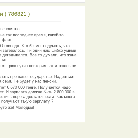
 ( 786821 )
 непонятно
 не так последнее время, какой-то
т фляг
господа. Кто бы мог подумать, что
 и затевалось. Ни один наш шибко умный
е догадывался. Все то думали, что жана
упит
тот трюк путин повторил вот и токаев не
знать про наше государство. Надеяться
 себя. Не будет у нас пенсии.
лет 6 670 000 тенге. Получается надо
ет. И зарплата должна быть 2 800 000 в
остичь порога достаточности. Как много
 получают такую зарплату ?
Круто же! Молодцы!