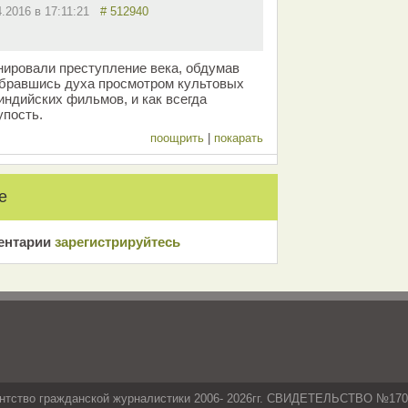
4.2016 в 17:11:21
# 512940
нировали преступление века, обдумав
абравшись духа просмотром культовых
индийских фильмов, и как всегда
упость.
поощрить
|
покарать
е
ентарии
зарeгиcтрирyйтeсь
нтство гражданской журналистики 2006- 2026гг. СВИДЕТЕЛЬСТВО №17