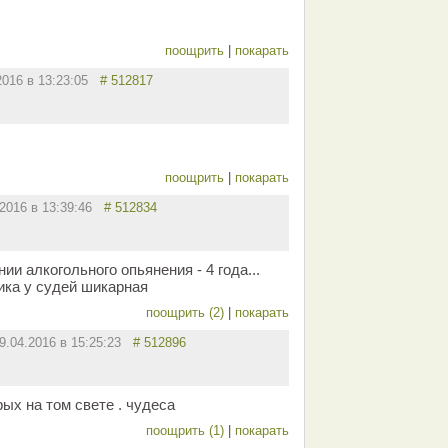
поощрить
|
покарать
2016 в 13:23:05
# 512817
поощрить
|
покарать
.2016 в 13:39:46
# 512834
нии алкогольного опьянения - 4 года...
гика у судей шикарная
поощрить (2)
|
покарать
9.04.2016 в 15:25:23
# 512896
рых на том свете . чудеса
поощрить (1)
|
покарать