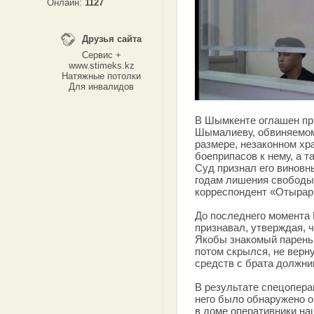
Онлайн:
1127
Друзья сайта
Сервис +
www.stimeks.kz
Натяжные потолки
Для инвалидов
В Шымкенте оглашен пр
Шымалиеву, обвиняемом
размере, незаконном хр
боеприпасов к нему, а т
Суд признал его виновны
годам лишения свободы 
корреспондент «Отырар
До последнего момента
признавал, утверждая, 
Якобы знакомый парень 
потом скрылся, не верн
средств с брата должник
В результате спецопер
него было обнаружено о
в доме оперативники на