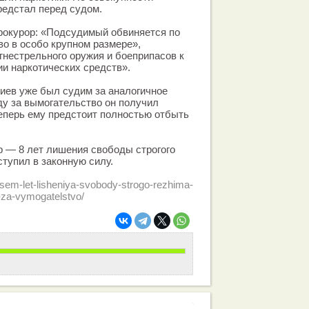
едстал перед судом.
рокурор: «Подсудимый обвиняется по
о в особо крупном размере»,
гнестрельного оружия и боеприпасов к
ии наркотических средств».
ев уже был судим за аналогичное
оду за вымогательство он получил
еперь ему предстоит полностью отбыть
 — 8 лет лишения свободы строгого
ступил в законную силу.
vosem-let-lisheniya-svobody-strogo-rezhima-
-za-vymogatelstvo/