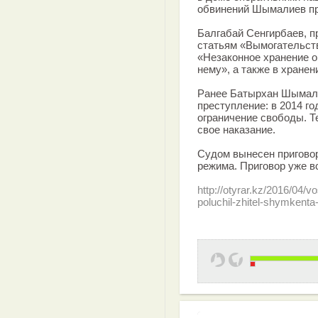
обвинений Шымалиев пр
Балгабай Сенгирбаев, п
статьям «Вымогательств
«Незаконное хранение о
нему», а также в хранен
Ранее Батырхан Шымали
преступление: в 2014 г
ограничение свободы. Т
свое наказание.
Судом вынесен приговор
режима. Приговор уже в
http://otyrar.kz/2016/04/
poluchil-zhitel-shymkenta