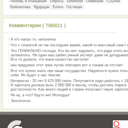
Любовь и отношения
Опросы
Download
Обменник
Ссылки
Библиотека
Ядерщик
Блоги
Гостевая
Комментарии ( 786821 )
А кто напал то, непонятно
Что с планетой не так последнее время, какой-то массовый свист
Это ГЕНИАЛЬНО господа. Кто бы мог подумать, что ради этого вс
затевалось. Ни один наш шибко умный эксперт даже не догадывал
Все то думали, что жана казахстан наступит
нан придумал этот трюк путин повторил вот и токаев не отстает
Всё что нужно знать про наше государство. Надеяться нужно толь
себя. Не будет у нас пенсии.
Интересно - 20 лет 6 670 000 тенге. Получается надо работать с 18
И зарплата должна быть 2 800 000 в месяц, чтобы достичь порога
достаточности. Как много людей в стране получают такую зарплат
Не ну, а что? Круто же! Молодцы!
Экологично