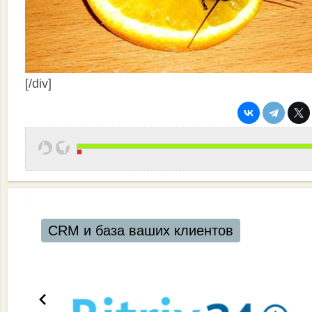
[/div]
CRM и база ваших клиентов