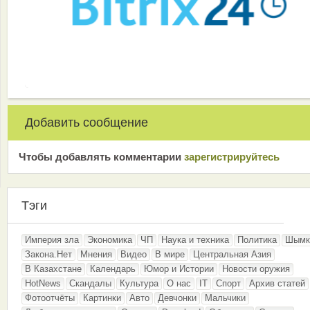
Добавить сообщение
Чтобы добавлять комментарии
зарeгиcтрирyйтeсь
Тэги
Империя зла
Экономика
ЧП
Наука и техника
Политика
Шымк
Закона.Нет
Мнения
Видео
В мире
Центральная Азия
В Казахстане
Календарь
Юмор и Истории
Новости оружия
HotNews
Скандалы
Культура
О нас
IT
Спорт
Архив статей
Фотоотчёты
Картинки
Авто
Девчонки
Мальчики