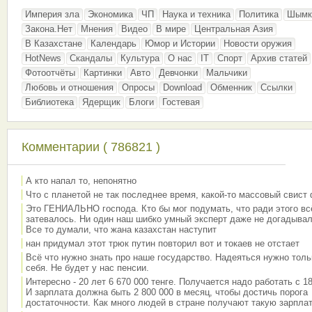
Империя зла
Экономика
ЧП
Наука и техника
Политика
Шымк
Закона.Нет
Мнения
Видео
В мире
Центральная Азия
В Казахстане
Календарь
Юмор и Истории
Новости оружия
HotNews
Скандалы
Культура
О нас
IT
Спорт
Архив статей
Фотоотчёты
Картинки
Авто
Девчонки
Мальчики
Любовь и отношения
Опросы
Download
Обменник
Ссылки
Библиотека
Ядерщик
Блоги
Гостевая
Комментарии ( 786821 )
А кто напал то, непонятно
Что с планетой не так последнее время, какой-то массовый свист
Это ГЕНИАЛЬНО господа. Кто бы мог подумать, что ради этого вс
затевалось. Ни один наш шибко умный эксперт даже не догадывал
Все то думали, что жана казахстан наступит
нан придумал этот трюк путин повторил вот и токаев не отстает
Всё что нужно знать про наше государство. Надеяться нужно толь
себя. Не будет у нас пенсии.
Интересно - 20 лет 6 670 000 тенге. Получается надо работать с 18
И зарплата должна быть 2 800 000 в месяц, чтобы достичь порога
достаточности. Как много людей в стране получают такую зарплат