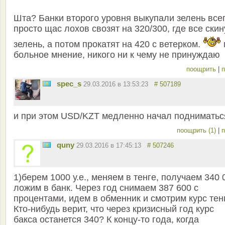
Шта? Банки второго уровня выкупали зелень всег
просто щас лохов свозят на 320/300, где все скин
зелень, а потом прокатят на 420 с ветерком.
больное мнение, никого ни к чему не принуждаю
поощрить
|
п
spec_s
29.03.2016 в 13:53:23
# 507189
и при этом USD/KZT медленно начал подниматьс
поощрить (1)
|
п
quny
29.03.2016 в 17:45:13
# 507246
1)берем 1000 у.е., меняем в тенге, получаем 340 
ложим в банк. Через год снимаем 387 600 с
процентами, идем в обменник и смотрим курс тен
Кто-нибудь верит, что через кризисный год курс
бакса останется 340? К концу-то года, когда