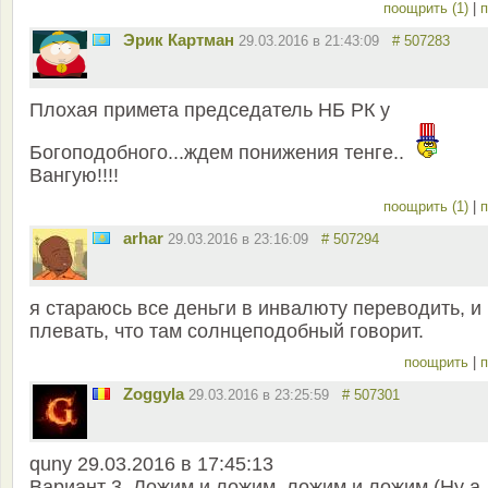
поощрить (1)
|
п
Эрик Картман
29.03.2016 в 21:43:09
# 507283
Плохая примета председатель НБ РК у
Богоподобного...ждем понижения тенге..
Вангую!!!!
поощрить (1)
|
п
arhar
29.03.2016 в 23:16:09
# 507294
я стараюсь все деньги в инвалюту переводить, и
плевать, что там солнцеподобный говорит.
поощрить
|
п
Zoggyla
29.03.2016 в 23:25:59
# 507301
quny 29.03.2016 в 17:45:13
Вариант 3. Ложим и ложим, ложим и ложим.(Ну а