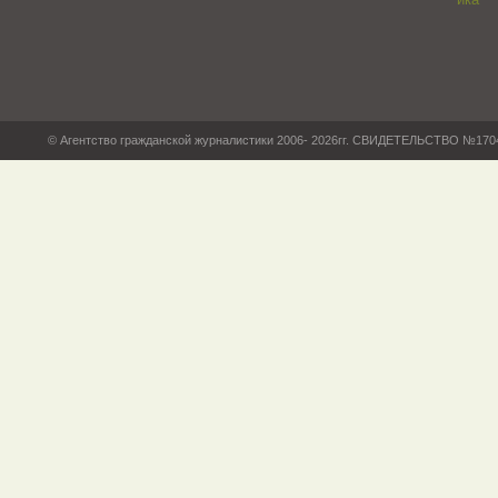
© Агентство гражданской журналистики 2006- 2026гг. СВИДЕТЕЛЬСТВО №17