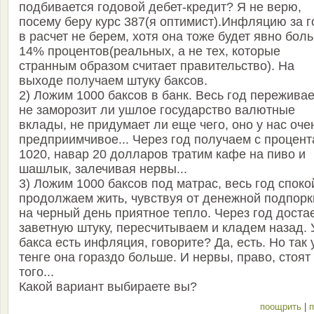
подбивается годовой дебет-кредит? Я не верю,
посему беру курс 387(я оптимист).Инфляцию за г
в расчет не берем, хотя она тоже будет явно бол
14% процентов(реальных, а не тех, которые
странным образом считает правительство). На
выходе получаем штуку баксов.
2) Ложим 1000 баксов в банк. Весь год пережива
не заморозит ли ушлое государство валютные
вклады, не придумает ли еще чего, оно у нас оче
предприимчивое... Через год получаем с процен
1020, навар 20 долларов тратим кафе на пиво и
шашлык, залечивая нервы...
3) Ложим 1000 баксов под матрас, весь год споко
продолжаем жить, чувствуя от денежной подпорк
на черный день приятное тепло. Через год доста
заветную штуку, пересчитываем и кладем назад. 
бакса есть инфляция, говорите? Да, есть. Но так 
тенге она гораздо больше. И нервы, право, стоят
того...
Какой вариант выбираете вы?
поощрить
|
п