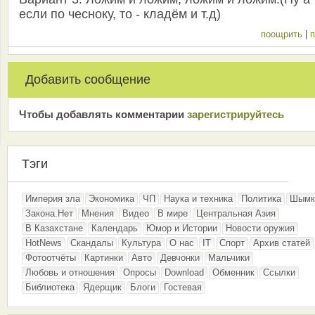
если по чесноку, то - кладём и т.д)
поощрить
|
п
Добавить сообщение
Чтобы добавлять комментарии
зарeгиcтрирyйтeсь
Тэги
Империя зла
Экономика
ЧП
Наука и техника
Политика
Шымк
Закона.Нет
Мнения
Видео
В мире
Центральная Азия
В Казахстане
Календарь
Юмор и Истории
Новости оружия
HotNews
Скандалы
Культура
О нас
IT
Спорт
Архив статей
Фотоотчёты
Картинки
Авто
Девчонки
Мальчики
Любовь и отношения
Опросы
Download
Обменник
Ссылки
Библиотека
Ядерщик
Блоги
Гостевая