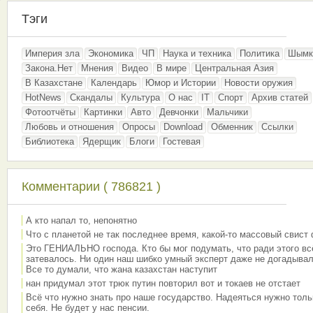
Тэги
Империя зла
Экономика
ЧП
Наука и техника
Политика
Шымк
Закона.Нет
Мнения
Видео
В мире
Центральная Азия
В Казахстане
Календарь
Юмор и Истории
Новости оружия
HotNews
Скандалы
Культура
О нас
IT
Спорт
Архив статей
Фотоотчёты
Картинки
Авто
Девчонки
Мальчики
Любовь и отношения
Опросы
Download
Обменник
Ссылки
Библиотека
Ядерщик
Блоги
Гостевая
Комментарии ( 786821 )
А кто напал то, непонятно
Что с планетой не так последнее время, какой-то массовый свист
Это ГЕНИАЛЬНО господа. Кто бы мог подумать, что ради этого вс
затевалось. Ни один наш шибко умный эксперт даже не догадывал
Все то думали, что жана казахстан наступит
нан придумал этот трюк путин повторил вот и токаев не отстает
Всё что нужно знать про наше государство. Надеяться нужно толь
себя. Не будет у нас пенсии.