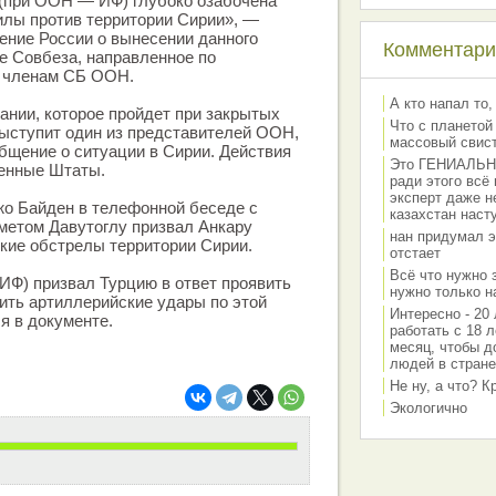
 (при ООН — ИФ) глубоко озабочена
илы против территории Сирии», —
ние России о вынесении данного
Комментарии
е Совбеза, направленное по
м членам СБ ООН.
А кто напал то,
дании, которое пройдет при закрытых
Что с планетой
ыступит один из представителей ООН,
массовый свис
бщение о ситуации в Сирии. Действия
Это ГЕНИАЛЬНО 
енные Штаты.
ради этого всё
эксперт даже н
о Байден в телефонной беседе с
казахстан наст
метом Давутоглу призвал Анкару
нан придумал э
кие обстрелы территории Сирии.
отстает
Всё что нужно 
ИФ) призвал Турцию в ответ проявить
нужно только на
ить артиллерийские удары по этой
Интересно - 20 
я в документе.
работать с 18 л
месяц, чтобы д
людей в стране
Не ну, а что? 
Экологично