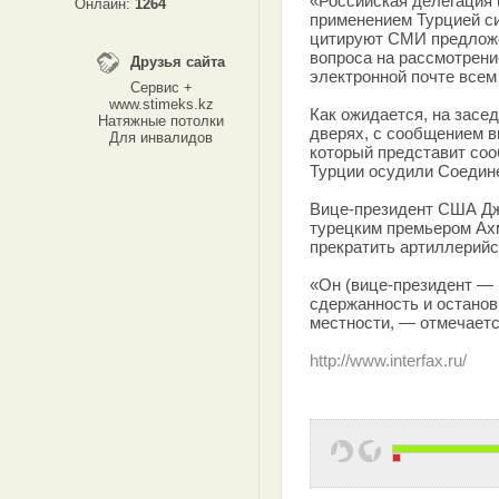
«Российская делегация
Онлайн:
1264
применением Турцией с
цитируют СМИ предложе
вопроса на рассмотрени
Друзья сайта
электронной почте все
Сервис +
www.stimeks.kz
Как ожидается, на засе
Натяжные потолки
дверях, с сообщением в
Для инвалидов
который представит соо
Турции осудили Соедин
Вице-президент США Дж
турецким премьером Ах
прекратить артиллерийс
«Он (вице-президент — 
сдержанность и останов
местности, — отмечаетс
http://www.interfax.ru/