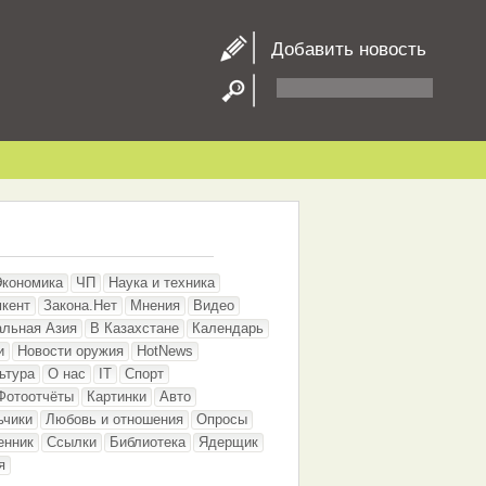
Добавить новость
Экономика
ЧП
Наука и техника
кент
Закона.Нет
Мнения
Видео
альная Азия
В Казахстане
Календарь
и
Новости оружия
HotNews
ьтура
О нас
IT
Спорт
Фотоотчёты
Картинки
Авто
ьчики
Любовь и отношения
Опросы
енник
Ссылки
Библиотека
Ядерщик
я