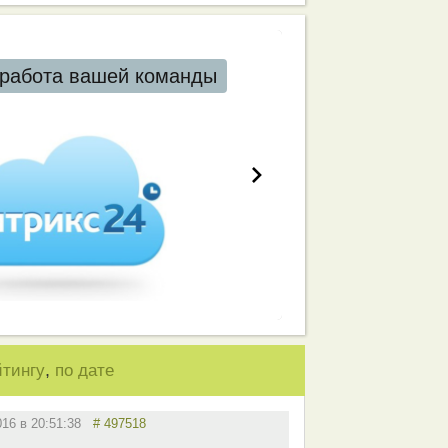
работа вашей команды
,
йтингу
по дате
016 в 20:51:38
# 497518