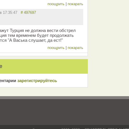
поощрить
|
покарать
 в 17:35:47
# 497697
ажут Турция не должна вести обстрел
рция тем временем будет продолжать
тся "А Васька слушает, да ест!"
поощрить
|
покарать
е
ентарии
зарeгиcтрирyйтeсь